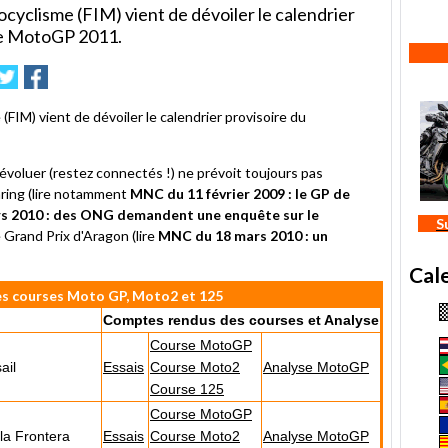
cyclisme (FIM) vient de dévoiler le calendrier
de MotoGP 2011.
mer
nvoyer
Partager
Partager
sur
sur
e
Twitter
Facebook
FIM) vient de dévoiler le calendrier provisoire du
évoluer (restez connectés !) ne prévoit toujours pas
onring (lire notamment
MNC du 11 février 2009 : le GP de
s 2010 : des ONG demandent une enquête sur le
S
 Grand Prix d'Aragon (lire
MNC du 18 mars 2010 : un
Cal
es courses Moto GP, Moto2 et 125
Comptes rendus des courses et Analyse
Course MotoGP
ail
Essais
Course Moto2
Analyse MotoGP
Course 125
Course MotoGP
la Frontera
Essais
Course Moto2
Analyse MotoGP