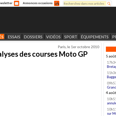
Rechercher
wsletter
Annonces occasions
Formulaire de recherche
ÉS
ESSAIS
DOSSIERS
VIDÉOS
SPORT
ÉQUIPEMENTS
P
Paris, le
1er octobre 2010
alyses des courses Moto GP
5 aoû
17h3
Breta
11h3
Bagge
09h5
Grand
4 aoû
10h5
annul
10h1
sur M