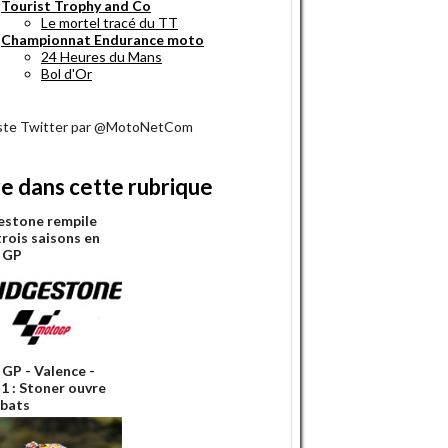
Tourist Trophy and Co
Le mortel tracé du TT
Championnat Endurance moto
24 Heures du Mans
Bol d'Or
iste Twitter par @MotoNetCom
re dans cette rubrique
estone rempile
trois saisons en
 GP
GP - Valence -
 1 : Stoner ouvre
ébats