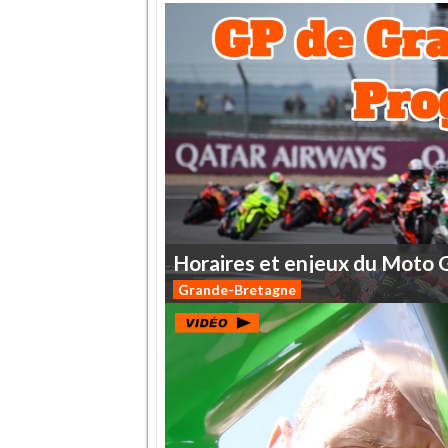
Horaires
et
enjeux
du
Moto
Grande-Bretagne