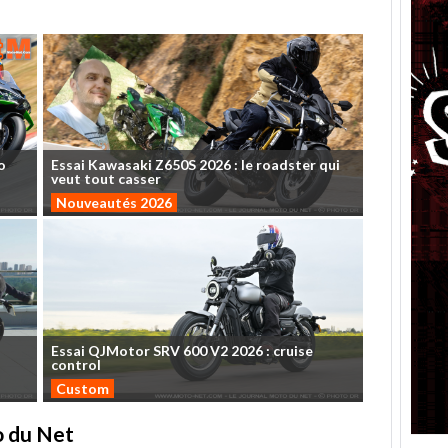
o
Essai
Kawasaki
Z650S
2026
:
le
roadster
qui
veut
tout
casser
Nouveautés 2026
Essai
QJMotor
SRV
600
V2
2026
:
cruise
control
Custom
to du Net