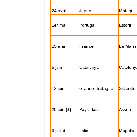
24 avril
Japon
Motegi
1er mai
Portugal
Estoril
15 mai
France
Le Mans
5 juin
Catalunya
Cataluny
12 juin
Grande-Bretagne
Silversto
25 juin
(2)
Pays-Bas
Assen
3 juillet
Italie
Mugello