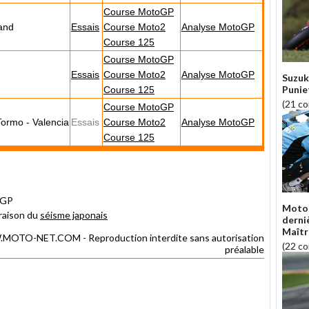
Course MotoGP
land
Essais
Course Moto2
Analyse MotoGP
Course 125
Course MotoGP
Essais
Course Moto2
Analyse MotoGP
Suzuk
Punie
Course 125
(21 c
Course MotoGP
Tormo - Valencia
Essais
Course Moto2
Analyse MotoGP
Course 125
oGP
Moto 
 raison du
séisme japonais
derni
Maîtr
TO-NET.COM - Reproduction interdite sans autorisation
(22 c
préalable