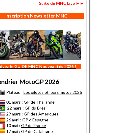
Suite du MNC Live ►►
Inscription Newsletter MNC
uivez le GUIDE MNC Nouveautés 2026 !
endrier MotoGP 2026
Plateau :
Les pilotes et leurs motos 2026
01 mars :
GP de Thaïlande
22 mars :
GP du Brésil
29 mars :
GP des Amériques
26 avril :
GP d'Espagne
10 mai :
GP de France
17 mai :
GP de Catalogne