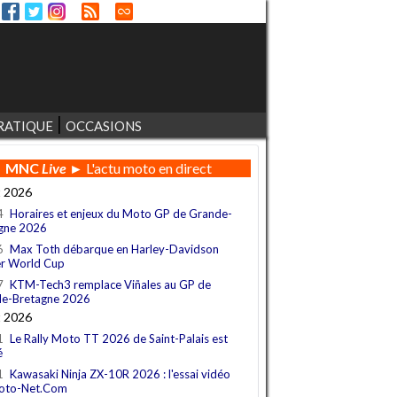
RATIQUE
OCCASIONS
MNC
Live
► L'actu moto en direct
t 2026
4
Horaires et enjeux du Moto GP de Grande-
gne 2026
6
Max Toth débarque en Harley-Davidson
r World Cup
7
KTM-Tech3 remplace Viñales au GP de
e-Bretagne 2026
t 2026
1
Le Rally Moto TT 2026 de Saint-Palais est
é
1
Kawasaki Ninja ZX-10R 2026 : l'essai vidéo
oto-Net.Com