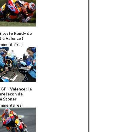
i teste Randy de
t à Valence !
ommentaires)
GP - Valence : la
ère leçon de
e Stoner
ommentaires)