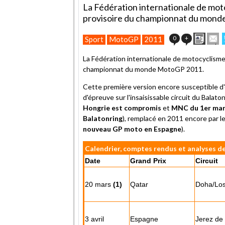
La Fédération internationale de moto
provisoire du championnat du mon
Impri
E
0
+
Sport
MotoGP
2011
cet
articl
La Fédération internationale de motocyclisme (
à
championnat du monde MotoGP 2011.
un
ami
Cette première version encore susceptible d'
d'épreuve sur l'insaisissable circuit du Balat
Hongrie est compromis
et
MNC du 1er mar
Balatonring
), remplacé en 2011 encore par le
nouveau GP moto en Espagne
).
Calendrier, comptes rendus et analyses d
Date
Grand Prix
Circuit
20 mars
(1)
Qatar
Doha/Los
3 avril
Espagne
Jerez de 