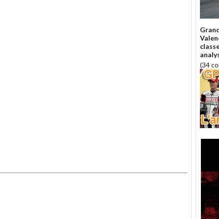
Grand
Valen
class
analy
(34 c