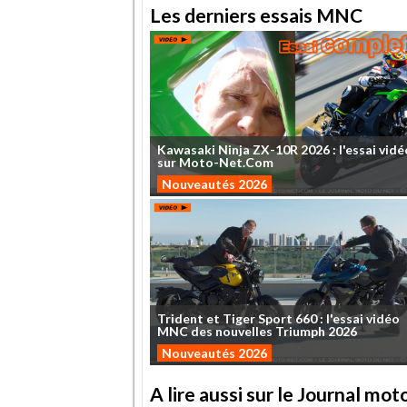
Les derniers essais MNC
Kawasaki
Ninja
ZX-10R
2026
:
l'essai
vidé
sur
Moto-Net.Com
Nouveautés 2026
Trident
et
Tiger
Sport
660
:
l'essai
vidéo
MNC
des
nouvelles
Triumph
2026
Nouveautés 2026
A lire aussi sur le Journal mo