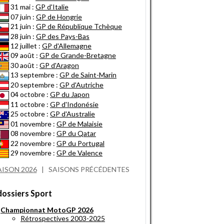
31 mai :
GP d'Italie
07 juin :
GP de Hongrie
21 juin :
GP de République Tchèque
28 juin :
GP des Pays-Bas
12 juillet :
GP d'Allemagne
09 août :
GP de Grande-Bretagne
30 août :
GP d'Aragon
13 septembre :
GP de Saint-Marin
20 septembre :
GP d'Autriche
04 octobre :
GP du Japon
11 octobre :
GP d'Indonésie
25 octobre :
GP d'Australie
01 novembre :
GP de Malaisie
08 novembre :
GP du Qatar
22 novembre :
GP du Portugal
29 novembre :
GP de Valence
AISON 2026
|
SAISONS PRÉCÉDENTES
dossiers Sport
Championnat MotoGP 2026
Rétrospectives 2003-2025