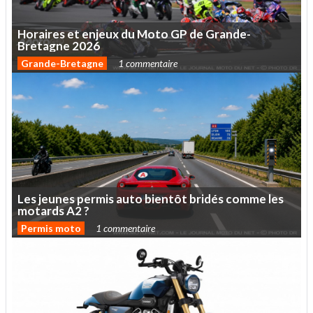
Horaires
et
enjeux
du
Moto
GP
de
Grande-
Bretagne
2026
Grande-Bretagne
1 commentaire
Les
jeunes
permis
auto
bientôt
bridés
comme
les
motards
A2
?
Permis moto
1 commentaire