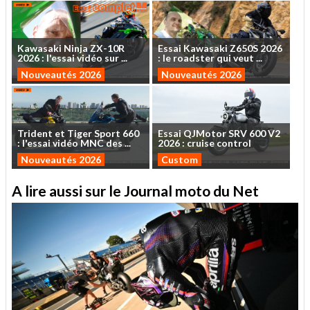
Kawasaki
Ninja
ZX-10R
Essai
Kawasaki
Z650S
2026
2026
:
l'essai
vidéo
sur
...
:
le
roadster
qui
veut
...
Nouveautés 2026
Nouveautés 2026
Trident
et
Tiger
Sport
660
Essai
QJMotor
SRV
600
V2
:
l'essai
vidéo
MNC
des
...
2026
:
cruise
control
Nouveautés 2026
Custom
A lire aussi sur le Journal moto du Net