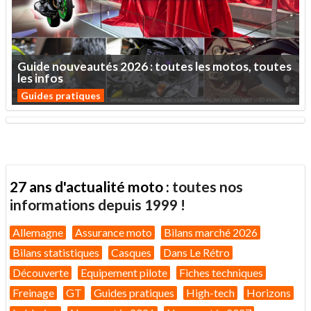
Guide
nouveautés
2026
:
toutes
les
motos,
toutes
les
infos
Guides pratiques
27 ans d'actualité moto :
toutes nos
informations depuis 1999 !
Allemagne
Assurance moto
Bilans marché 2026
Bilans statistiques
Casques
Dans Le Rétro
Découverte
Equipement pilote
Fiches techniques
Freinage
GT
Guides pratiques
High-tech
Horizons