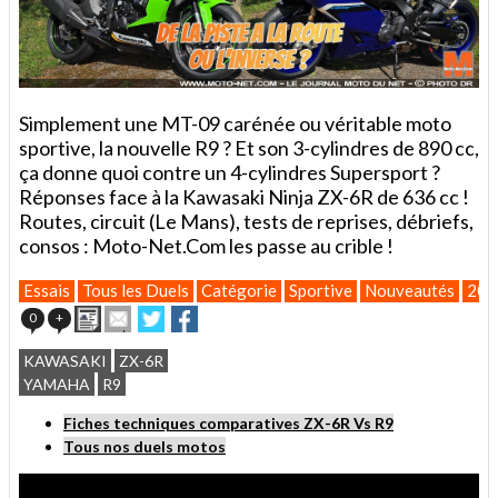
Simplement une MT-09 carénée ou véritable moto
sportive, la nouvelle R9 ? Et son 3-cylindres de 890 cc,
ça donne quoi contre un 4-cylindres Supersport ?
Réponses face à la Kawasaki Ninja ZX-6R de 636 cc !
Routes, circuit (Le Mans), tests de reprises, débriefs,
consos : Moto-Net.Com les passe au crible !
Essais
Tous les Duels
Catégorie
Sportive
Nouveautés
202
Imprimer
Envoyer
Partager
Partager
0
+
cet
sur
sur
article
Twitter
Facebook
KAWASAKI
ZX-6R
à
YAMAHA
R9
un
ami
Fiches techniques comparatives ZX-6R Vs R9
Tous nos duels motos