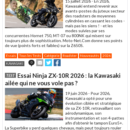
15 juillet 2026 -
En 2026,
Kawasaki entend revenir aux
avants-postes du juteux secteur
des roadsters de moyennes
cylindrées en cassant les codes -
mais pas les siens ! - et les
modes suivies par ses
concurrentes Hornet 750, MT-07 ou 800NK qui misent sur
toujours plus de sophistication. Moto-Net.Com donne ses points
de vue (points forts et faibles) sur la Z650S.
Essais
Tous les Tests
Catégorie
Roadster
Nouveautés
2026
Envoyer
Partager
Partager
0
KAWASAKI
cet
sur
sur
article
Twitter
Facebook
Essai Ninja ZX-10R 2026 : la Kawasaki
TEST
à
un
ailée qui ne vous vole pas ?
ami
19 juin 2026 -
Pour 2026,
Kawasaki a opté pour une
évolution ciblée et stratégique
de sa ZX-10R, retravaillant son
aérodynamique, son
instrumentation et son 4-pattes
afin d'obtenir le tampon Euro5+.
La Superbike y perd quelques chevaux, mais peut toujours rouler