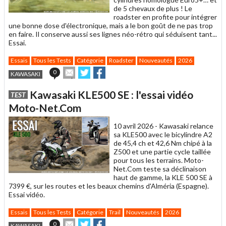
de 5 chevaux de plus ! Le
roadster en profite pour intégrer
une bonne dose d'électronique, mais a le bon goût de ne pas trop
en faire. Il conserve aussi ses lignes néo-rétro qui séduisent tant...
Essai.
Essais
Tous les Tests
Catégorie
Roadster
Nouveautés
2026
Envoyer
Partager
Partager
0
KAWASAKI
cet
sur
sur
article
Twitter
Facebook
Kawasaki KLE500 SE : l'essai vidéo
TEST
à
un
Moto-Net.Com
ami
10 avril 2026 -
Kawasaki relance
sa KLE500 avec le bicylindre A2
de 45,4 ch et 42,6 Nm chipé à la
Z500 et une partie cycle taillée
pour tous les terrains. Moto-
Net.Com teste sa déclinaison
haut de gamme, la KLE 500 SE à
7399 €, sur les routes et les beaux chemins d'Alméria (Espagne).
Essai vidéo.
Essais
Tous les Tests
Catégorie
Trail
Nouveautés
2026
Envoyer
Partager
Partager
0
KAWASAKI