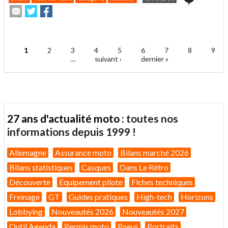
Envoyer
Partager
Partager
cet
sur
sur
article
Twitter
Facebook
.
à
un
1
2
3
4
5
6
7
8
9
ami
Pages
…
suivant ›
dernier »
27 ans d'actualité moto :
toutes nos
informations depuis 1999 !
Allemagne
Assurance moto
Bilans marché 2026
Bilans statistiques
Casques
Dans Le Rétro
Découverte
Equipement pilote
Fiches techniques
Freinage
GT
Guides pratiques
High-tech
Horizons
Lobbying
Nouveautés 2026
Nouveautés 2027
Outil Agenda
Permis moto
Pneus
Portraits