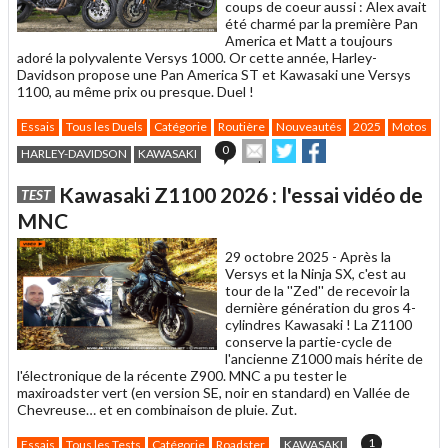
coups de coeur aussi : Alex avait
été charmé par la première Pan
America et Matt a toujours
adoré la polyvalente Versys 1000. Or cette année, Harley-
Davidson propose une Pan America ST et Kawasaki une Versys
1100, au même prix ou presque. Duel !
Essais
Tous les Duels
Catégorie
Routière
Nouveautés
2025
Motos
C
Envoyer
Partager
Partager
0
HARLEY-DAVIDSON
KAWASAKI
cet
sur
sur
article
Twitter
Facebook
Kawasaki Z1100 2026 : l'essai vidéo de
TEST
à
un
MNC
ami
29 octobre 2025 -
Après la
Versys et la Ninja SX, c'est au
tour de la ''Zed'' de recevoir la
dernière génération du gros 4-
cylindres Kawasaki ! La Z1100
conserve la partie-cycle de
l'ancienne Z1000 mais hérite de
l'électronique de la récente Z900. MNC a pu tester le
maxiroadster vert (en version SE, noir en standard) en Vallée de
Chevreuse… et en combinaison de pluie. Zut.
1
Essais
Tous les Tests
Catégorie
Roadster
KAWASAKI