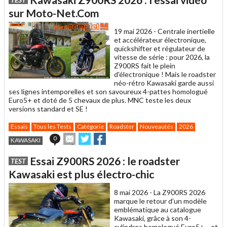
à
un
sur Moto-Net.Com
ami
19 mai 2026 -
Centrale inertielle
et accélérateur électronique,
quickshifter et régulateur de
vitesse de série : pour 2026, la
Z900RS fait le plein
d'électronique ! Mais le roadster
néo-rétro Kawasaki garde aussi
ses lignes intemporelles et son savoureux 4-pattes homologué
Euro5+ et doté de 5 chevaux de plus. MNC teste les deux
versions standard et SE !
Essais
Tous les Tests
Catégorie
Roadster
Nouveautés
2026
Envoyer
Partager
Partager
0
KAWASAKI
cet
sur
sur
article
Twitter
Facebook
Essai Z900RS 2026 : le roadster
TEST
à
un
Kawasaki est plus électro-chic
ami
8 mai 2026 -
La Z900RS 2026
marque le retour d’un modèle
emblématique au catalogue
Kawasaki, grâce à son 4-
cylindres homologué Euro5+… et