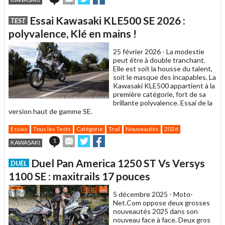
cet
sur
sur
article
Twitter
Facebook
Essai Kawasaki KLE500 SE 2026 :
TEST
à
un
polyvalence, Klé en mains !
ami
25 février 2026 -
La modestie
peut être à double tranchant.
Elle est soit la housse du talent,
soit le masque des incapables. La
Kawasaki KLE500 appartient à la
première catégorie, fort de sa
brillante polyvalence. Essai de la
version haut de gamme SE.
Essais
Tous les Tests
Catégorie
Trail
Nouveautés
2026
Envoyer
Partager
Partager
1
KAWASAKI
cet
sur
sur
article
Twitter
Facebook
Duel Pan America 1250 ST Vs Versys
DUEL
à
un
1100 SE : maxitrails 17 pouces
ami
5 décembre 2025 -
Moto-
Net.Com oppose deux grosses
nouveautés 2025 dans son
nouveau face à face. Deux gros