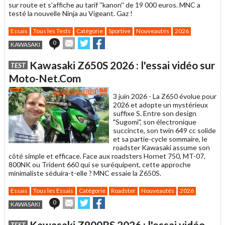
sur route et s'affiche au tarif ''kanon'' de 19 000 euros. MNC a
testé la nouvelle Ninja au Vigeant. Gaz !
Essais
Tous les Tests
Catégorie
Sportive
Nouveautés
2026
Envoyer
Partager
Partager
0
KAWASAKI
cet
sur
sur
article
Twitter
Facebook
Kawasaki Z650S 2026 : l'essai vidéo sur
TEST
à
un
Moto-Net.Com
ami
3 juin 2026 -
La Z650 évolue pour
2026 et adopte un mystérieux
suffixe S. Entre son design
"Sugomi", son électronique
succincte, son twin 649 cc solide
et sa partie-cycle sommaire, le
roadster Kawasaki assume son
côté simple et efficace. Face aux roadsters Hornet 750, MT-07,
800NK ou Trident 660 qui se suréquipent, cette approche
minimaliste séduira-t-elle ? MNC essaie la Z650S.
Essais
Tous les Essais
Catégorie
Roadster
Nouveautés
2026
Envoyer
Partager
Partager
0
KAWASAKI
cet
sur
sur
article
Twitter
Facebook
Kawasaki Z900RS 2026 : l'essai vidéo
TEST