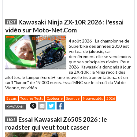
Kawasaki Ninja ZX-10R 2026 : l'essai
TEST
vidéo sur Moto-Net.Com
4 août 2026 -
La championne de
Superbike des années 2010 est
verte… de jalousie, car
dernièrement elle se vend moins
que ses principales rivales. Pour
2026, Kawasaki a donc mis à jour
sa ZX-10R : la Ninja reçoit des
ailettes, le tampon Euro5+, une nouvelle instrumentation… et un
tarif ''kanon'' de 19 000 euros. Essai MNC sur le circuit du Val de
Vienne, en vidéo.
Essais
Tous les Tests
Catégorie
Sportive
Nouveautés
2026
Envoyer
Partager
Partager
0
KAWASAKI
cet
sur
sur
article
Twitter
Facebook
Essai Kawasaki Z650S 2026 : le
TEST
à
un
roadster qui veut tout casser
ami