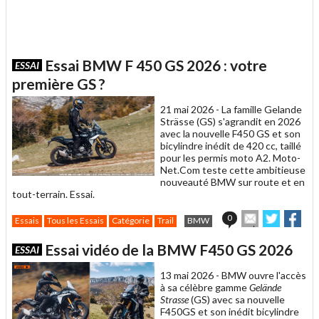
Essai BMW F 450 GS 2026 : votre
ESSAI
première GS ?
21 mai 2026 -
La famille Gelande
Strässe (GS) s'agrandit en 2026
avec la nouvelle F450 GS et son
bicylindre inédit de 420 cc, taillé
pour les permis moto A2. Moto-
Net.Com teste cette ambitieuse
nouveauté BMW sur route et en
tout-terrain. Essai.
Envoyer
Partager
Par
0
Essais
Tous les Essais
Catégorie
Trail
BMW
cet
sur
sur
article
Twitter
Facebo
Essai vidéo de la BMW F450 GS 2026
ESSAI
à
un
13 mai 2026 -
BMW ouvre l'accès
ami
à sa célèbre gamme
Gelände
Strasse
(GS) avec sa nouvelle
F450GS et son inédit bicylindre