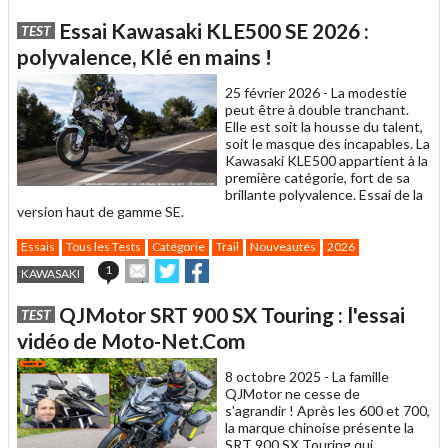
cet
sur
sur
article
Twitter
Facebook
Essai Kawasaki KLE500 SE 2026 :
TEST
à
un
polyvalence, Klé en mains !
ami
25 février 2026 -
La modestie
peut être à double tranchant.
Elle est soit la housse du talent,
soit le masque des incapables. La
Kawasaki KLE500 appartient à la
première catégorie, fort de sa
brillante polyvalence. Essai de la
version haut de gamme SE.
Essais
Tous les Tests
Catégorie
Trail
Nouveautés
2026
Envoyer
Partager
Partager
1
KAWASAKI
cet
sur
sur
article
Twitter
Facebook
QJMotor SRT 900 SX Touring : l'essai
TEST
à
un
vidéo de Moto-Net.Com
ami
8 octobre 2025 -
La famille
QJMotor ne cesse de
s'agrandir ! Après les 600 et 700,
la marque chinoise présente la
SRT 900 SX Touring qui