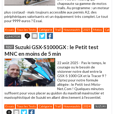
chapeaute sa gamme de motos
trails. Au programme : un moteur
plus costaud - mais toujours accessible aux permis A2, des
périphériques valorisants et un équipement très complet. Le tout
pour 9999 euros ? Essai.
Essais
Tous les Tests
Catégorie
Trail
Nouveautés
2025
Motos
Catégo
Envoyer
Partager
Partager
0
QJMOTOR
cet
sur
sur
article
Twitter
Facebook
Suzuki GSX-S1000GX : le Petit test
TEST
à
un
MNC en moins de 5 min
ami
22 août 2025 -
Pas le temps, le
courage ou le besoin de
visionner notre duel entre la
GSX-S 1000 GX et la Tracer 9 ?
Optez pour notre formule
allégée : le Petit test Moto-
Net.Com ! Quelques minutes
suffisent pour vous placer au guidon du maxitrail maxiroutier et
maxisophistiqué de Suzuki en allant directement à l'essentiel.
Essais
Tous les Tests
Catégorie
Trail
Nouveautés
2024
SUZUKI
Envoyer
Partager
Partager
0