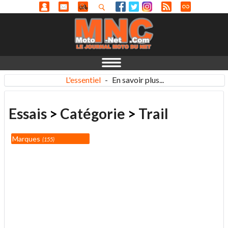
L'essentiel
-
En savoir plus...
Essais
>
Catégorie
>
Trail
Marques
155