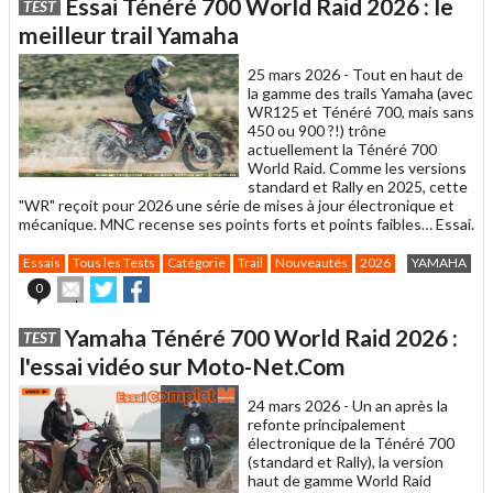
Essai Ténéré 700 World Raid 2026 : le
TEST
à
un
meilleur trail Yamaha
ami
25 mars 2026 -
Tout en haut de
la gamme des trails Yamaha (avec
WR125 et Ténéré 700, mais sans
450 ou 900 ?!) trône
actuellement la Ténéré 700
World Raid. Comme les versions
standard et Rally en 2025, cette
"WR" reçoit pour 2026 une série de mises à jour électronique et
mécanique. MNC recense ses points forts et points faibles… Essai.
Essais
Tous les Tests
Catégorie
Trail
Nouveautés
2026
YAMAHA
Envoyer
Partager
Partager
0
cet
sur
sur
article
Twitter
Facebook
Yamaha Ténéré 700 World Raid 2026 :
TEST
à
un
l'essai vidéo sur Moto-Net.Com
ami
24 mars 2026 -
Un an après la
refonte principalement
électronique de la Ténéré 700
(standard et Rally), la version
haut de gamme World Raid