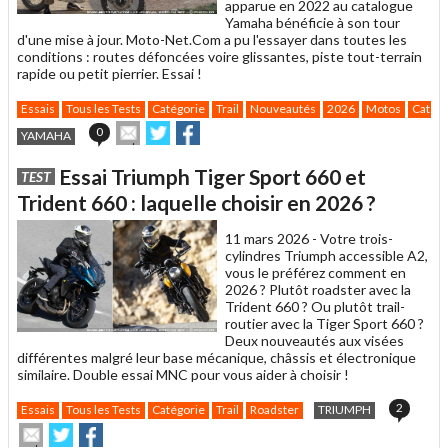
apparue en 2022 au catalogue
Yamaha bénéficie à son tour
d'une mise à jour. Moto-Net.Com a pu l'essayer dans toutes les
conditions : routes défoncées voire glissantes, piste tout-terrain
rapide ou petit pierrier. Essai !
Essais
Tous les Tests
Catégorie
Trail
Nouveautés
2026
Motos
Catégo
Envoyer
Partager
Partager
0
YAMAHA
cet
sur
sur
article
Twitter
Facebook
Essai Triumph Tiger Sport 660 et
TEST
à
un
Trident 660 : laquelle choisir en 2026 ?
ami
11 mars 2026 -
Votre trois-
cylindres Triumph accessible A2,
vous le préférez comment en
2026 ? Plutôt roadster avec la
Trident 660 ? Ou plutôt trail-
routier avec la Tiger Sport 660 ?
Deux nouveautés aux visées
différentes malgré leur base mécanique, châssis et électronique
similaire. Double essai MNC pour vous aider à choisir !
2
Essais
Tous les Tests
Catégorie
Trail
Roadster
TRIUMPH
Envoyer
Partager
Partager