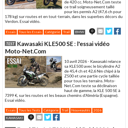
de 420 cc. Moto-Net.Com teste
ce trail soigneusement taillé
pour les permis A2 (47,6 ch pour
178 kg) sur routes et en tout-terrain, dans les superbes décors du
Verdon. Essai vidéo.
Envoyer
Partager
Par
0
Essais
Tous les Essais
Catégorie
Trail
BMW
cet
sur
sur
article
Twitter
Facebo
Kawasaki KLE500 SE : l'essai vidéo
TEST
à
un
Moto-Net.Com
ami
10 avril 2026 -
Kawasaki relance
sa KLE500 avec le bicylindre A2
de 45,4 ch et 42,6 Nm chipé à la
Z500 et une partie cycle taillée
pour tous les terrains. Moto-
Net.Com teste sa déclinaison
haut de gamme, la KLE 500 SE à
7399 €, sur les routes et les beaux chemins d'Alméria (Espagne).
Essai vidéo.
Essais
Tous les Tests
Catégorie
Trail
Nouveautés
2026
Envoyer
Partager
Partager
0
KAWASAKI
cet
sur
sur
article
Twitter
Facebook