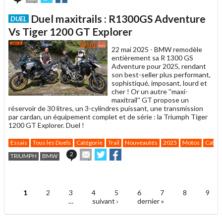
cet
sur
sur
article
Twitter
Facebook
Duel maxitrails : R1300GS Adventure
DUEL
à
un
Vs Tiger 1200 GT Explorer
ami
22 mai 2025 -
BMW remodèle
entièrement sa R 1300 GS
Adventure pour 2025, rendant
son best-seller plus performant,
sophistiqué, imposant, lourd et
cher ! Or un autre ''maxi-
maxitrail'' GT propose un
réservoir de 30 litres, un 3-cylindres puissant, une transmission
par cardan, un équipement complet et de série : la Triumph Tiger
1200 GT Explorer. Duel !
Essais
Tous les Duels
Catégorie
Trail
Nouveautés
2025
Motos
Catég
Envoyer
Partager
Partager
2
TRIUMPH
BMW
cet
sur
sur
article
Twitter
Facebook
.
à
un
1
2
3
4
5
6
7
8
9
ami
Pages
…
suivant ›
dernier »