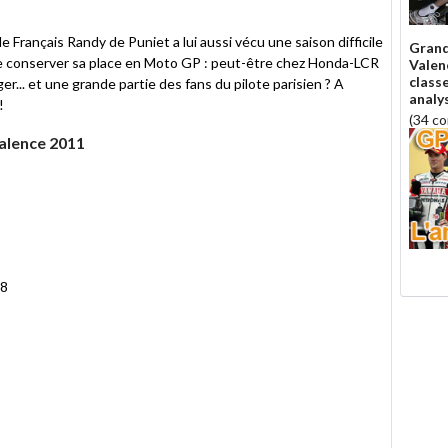
 Français Randy de Puniet a lui aussi vécu une saison difficile
Grand
e conserver sa place en Moto GP : peut-être chez Honda-LCR
Valen
class
... et une grande partie des fans du pilote parisien ? A
analy
!
(34 c
alence 2011
18