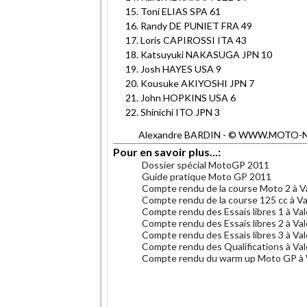
Toni ELIAS SPA 61
Randy DE PUNIET FRA 49
Loris CAPIROSSI ITA 43
Katsuyuki NAKASUGA JPN 10
Josh HAYES USA 9
Kousuke AKIYOSHI JPN 7
John HOPKINS USA 6
Shinichi ITO JPN 3
Alexandre BARDIN - © WWW.MOTO-NET.C
Pour en savoir plus...:
Dossier spécial MotoGP 2011
Guide pratique Moto GP 2011
Compte rendu de la course Moto 2 à V
Compte rendu de la course 125 cc à V
Compte rendu des Essais libres 1 à Va
Compte rendu des Essais libres 2 à Va
Compte rendu des Essais libres 3 à Va
Compte rendu des Qualifications à Va
Compte rendu du warm up Moto GP à 
.