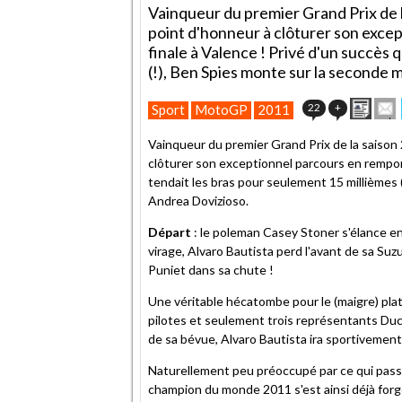
Vainqueur du premier Grand Prix de l
point d'honneur à clôturer son excep
finale à Valence ! Privé d'un succès 
(!), Ben Spies monte sur la seconde
Impr
E
22
+
Sport
MotoGP
2011
cet
artic
Vainqueur du premier Grand Prix de la saison
à
clôturer son exceptionnel parcours en remporta
un
tendait les bras pour seulement 15 millièmes
ami
Andrea Dovizioso.
Départ
: le poleman Casey Stoner s'élance e
virage, Alvaro Bautista perd l'avant de sa Suz
Puniet dans sa chute !
Une véritable hécatombe pour le (maigre) pla
pilotes et seulement trois représentants Duca
de sa bévue, Alvaro Bautista ira sportivement
Naturellement peu préoccupé par ce qui passe 
champion du monde 2011 s'est ainsi déjà forgé