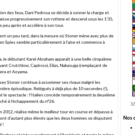
tion des feux, Dani Pedrosa se décide à sonner la charge et
baisse progressivement son rythme et descend sous les 1'35,
e peu après et accélère à son tour.
rvient un peu tard, dans la mesure où Stoner mène avec plus de
en Spies semble particulièrement à l'aise et commence à
ha, le débutant Karel Abraham apparaît à une belle cinquième
ant Crutchlow, Capirossi, Elias, Nakasuga (remplaçant de
bera et Aoyama.
asey Stoner continue à assommer ses rivaux malgré les
ière épisodique. Relégués à déjà plus de 10 secondes (!),
t le spectacle : l'Italien concède temporairement la deuxième
oché à l'échappement du n°26.
S
n 2012, réalise même le meilleur tour en course et dépasse à
Nos 
sont d'autant plus élevés que les deux hommes se disputent
l !
i Pedrosa résiste superbement à l'Américain et tente le même