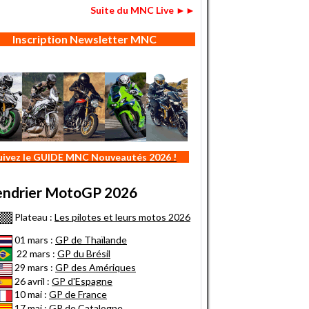
Suite du MNC Live ►►
Inscription Newsletter MNC
uivez le GUIDE MNC Nouveautés 2026 !
endrier MotoGP 2026
Plateau :
Les pilotes et leurs motos 2026
01 mars :
GP de Thaïlande
22 mars :
GP du Brésil
29 mars :
GP des Amériques
26 avril :
GP d'Espagne
10 mai :
GP de France
17 mai :
GP de Catalogne