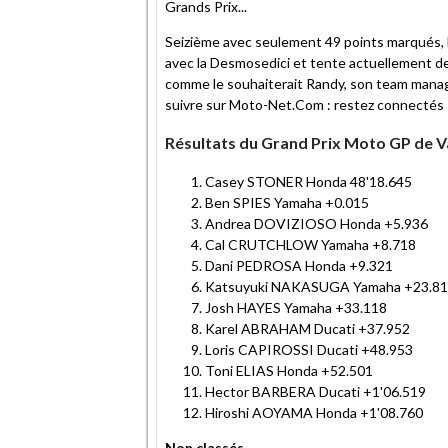
Grands Prix...
Seizième avec seulement 49 points marqués, le
avec la Desmosedici et tente actuellement d
comme le souhaiterait Randy, son team manager
suivre sur Moto-Net.Com : restez connectés 
Résultats du Grand Prix Moto GP de V
Casey STONER Honda 48'18.645
Ben SPIES Yamaha +0.015
Andrea DOVIZIOSO Honda +5.936
Cal CRUTCHLOW Yamaha +8.718
Dani PEDROSA Honda +9.321
Katsuyuki NAKASUGA Yamaha +23.8
Josh HAYES Yamaha +33.118
Karel ABRAHAM Ducati +37.952
Loris CAPIROSSI Ducati +48.953
Toni ELIAS Honda +52.501
Hector BARBERA Ducati +1'06.519
Hiroshi AOYAMA Honda +1'08.760
Non classés