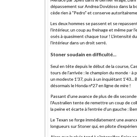
dépassement sur Andrea Dovizioso dans la bouc
cède rien à "Pedro" et conserve autoritairem
Les deux hommes se passent et se repassent p
l'intérieur, un coup au freinage et même par 
osés à quasiment chaque tour ! L'intensité du
l'intérieur dans un droit serré.
Stoner soudain en difficulté...
Seul en tête depuis le début de la course, Ca
tours de l'arrivée : le champion du monde - à p
un modeste 1'37, puis à un inquiétant 1'43... 
désormais le Honda n°27 en ligne de mire !
Passant d'une avance de plus de dix secondes 
l'Australien tente de remettre un coup de col
la peine et écarte à l'entrée d'un gauche : Ben 
Le Texan se forge immédiatement une avance 
longueurs sur Stoner qui, en pilote d'expérie
Alors que la pluie tend à s'intensifier, Spies 