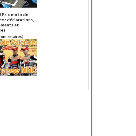
 Prix moto de
ce : déclarations,
ements et
ses
ommentaires)