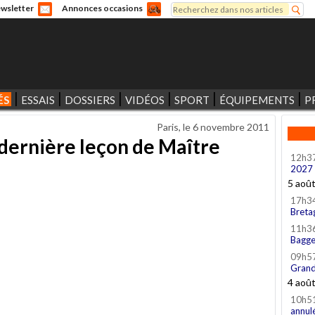
Rechercher
wsletter
Annonces occasions
Formulaire de recherche
ÉS
ESSAIS
DOSSIERS
VIDÉOS
SPORT
ÉQUIPEMENTS
P
Paris, le
6 novembre 2011
 dernière leçon de Maître
12h3
2027
5 aoû
17h3
Breta
11h3
Bagge
09h5
Grand
4 aoû
10h5
annul