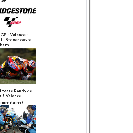
 GP
GP - Valence -
 1 : Stoner ouvre
ébats
i teste Randy de
t à Valence !
ommentaires)