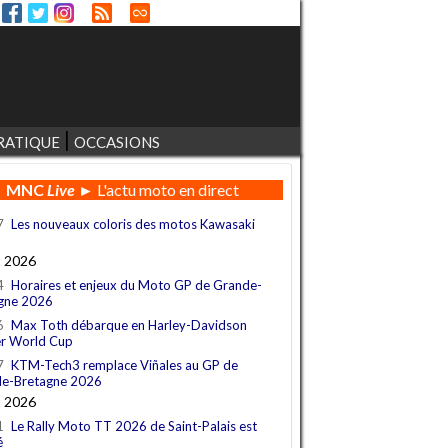
RATIQUE
OCCASIONS
MNC
Live
► L'actu moto en direct
7
Les nouveaux coloris des motos Kawasaki
t 2026
4
Horaires et enjeux du Moto GP de Grande-
gne 2026
6
Max Toth débarque en Harley-Davidson
r World Cup
7
KTM-Tech3 remplace Viñales au GP de
e-Bretagne 2026
t 2026
1
Le Rally Moto TT 2026 de Saint-Palais est
é