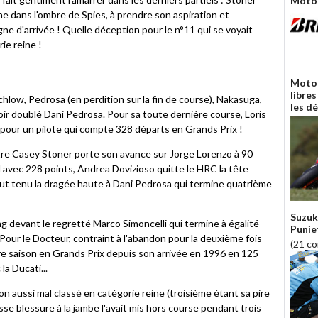
Moto
e dans l'ombre de Spies, à prendre son aspiration et
igne d'arrivée ! Quelle déception pour le n°11 qui se voyait
ie reine !
Moto 
libres
ow, Pedrosa (en perdition sur la fin de course), Nakasuga,
les d
ir doublé Dani Pedrosa. Pour sa toute dernière course, Loris
 pour un pilote qui compte 328 départs en Grands Prix !
re Casey Stoner porte son avance sur Jorge Lorenzo à 90
 avec 228 points, Andrea Dovizioso quitte le HRC la tête
bout tenu la dragée haute à Dani Pedrosa qui termine quatrième
Suzuk
g devant le regretté Marco Simoncelli qui termine à égalité
Punie
Pour le Docteur, contraint à l'abandon pour la deuxième fois
(21 c
pire saison en Grands Prix depuis son arrivée en 1996 en 125
la Ducati...
on aussi mal classé en catégorie reine (troisième étant sa pire
e blessure à la jambe l'avait mis hors course pendant trois