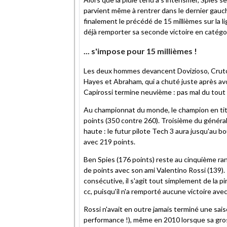
parvient même à rentrer dans le dernier gauch
finalement le précédé de 15 millièmes sur la l
déjà remporter sa seconde victoire en catégor
... s'impose pour 15 millièmes !
Les deux hommes devancent Dovizioso, Crutchl
Hayes et Abraham, qui a chuté juste après avo
Capirossi termine neuvième : pas mal du tout
Au championnat du monde, le champion en tit
points (350 contre 260). Troisième du général
haute : le futur pilote Tech 3 aura jusqu'au 
avec 219 points.
Ben Spies (176 points) reste au cinquième ran
de points avec son ami Valentino Rossi (139). 
consécutive, il s'agit tout simplement de la 
cc, puisqu'il n'a remporté aucune victoire avec 
Rossi n'avait en outre jamais terminé une sais
performance !), même en 2010 lorsque sa gross