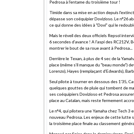
Pedrosa à l'entame du troisième tour !
Timide dans sa mise en action depuis l'extinc
dépasse son coéquipier Dovizioso. Le n°26 a
ce qui donne des idées à "Dovi" qui le redoubl
Mais le réveil des deux officiels Repsol inte
6 secondes d'avance ! A l'aspi des RC212V, B
montrer le bout de sa roue avant à Pedrosa...
Derrière le Texan, à plus de 4 sec de la Yama
place (même s'il manque du "beau monde") dev
Lorenzo), Hayes (remplaçant d'Edwards), Bar
Seul pilote à tourner en dessous des 1'35, C
quelques gouttes de pluie qui tombent de man
ses coéquipiers Dovizioso et Pedrosa assuren
place au Catalan, mais reste fermement accr
Le n°4, qui pilotera une Yamaha chez Tech 3 e
nouveau Pedrosa. Les enjeux de cette lutte 
la troisième place finale au classement généra
Menacé par Spies dans le dernier virage, Dan