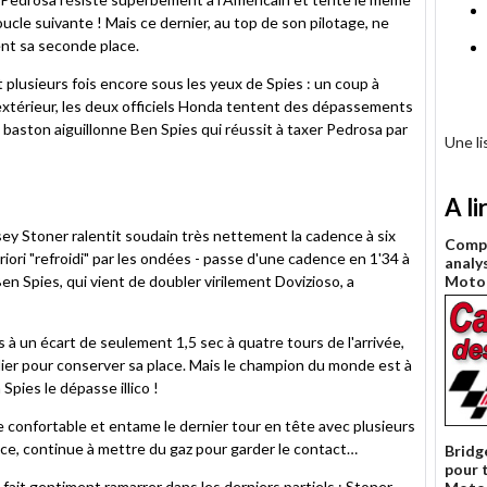
le suivante ! Mais ce dernier, au top de son pilotage, ne
ent sa seconde place.
lusieurs fois encore sous les yeux de Spies : un coup à
l'extérieur, les deux officiels Honda tentent des dépassements
 baston aiguillonne Ben Spies qui réussit à taxer Pedrosa par
Une l
A li
sey Stoner ralentit soudain très nettement la cadence à six
Compt
riori "refroidi" par les ondées - passe d'une cadence en 1'34 à
analy
Ben Spies, qui vient de doubler virilement Dovizioso, a
Moto
à un écart de seulement 1,5 sec à quatre tours de l'arrivée,
lier pour conserver sa place. Mais le champion du monde est à
Spies le dépasse illico !
confortable et entame le dernier tour en tête avec plusieurs
nce, continue à mettre du gaz pour garder le contact…
Bridg
pour 
se fait gentiment ramarrer dans les derniers partiels : Stoner