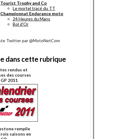
Tourist Trophy and Co
Le mortel tracé du TT
Championnat Endurance moto
24 Heures du Mans
Bol d'Or
iste Twitter par @MotoNetCom
re dans cette rubrique
es rendus et
ses des courses
 GP 2011
estone rempile
trois saisons en