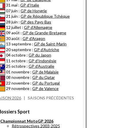
31 mai :
GP d'Italie
07 juin :
GP de Hongrie
21 juin :
GP de République Tchèque
28 juin :
GP des Pays-Bas
12 juillet :
GP d'Allemagne
09 août :
GP de Grande-Bretagne
30 août :
GP d'Aragon
13 septembre :
GP de Saint-Marin
20 septembre :
GP d'Autriche
04 octobre :
GP du Japon
11 octobre :
GP d'Indonésie
25 octobre :
GP d'Australie
01 novembre :
GP de Malaisie
08 novembre :
GP du Qatar
22 novembre :
GP du Portugal
29 novembre :
GP de Valence
AISON 2026
|
SAISONS PRÉCÉDENTES
dossiers Sport
Championnat MotoGP 2026
Rétrospectives 2003-2025