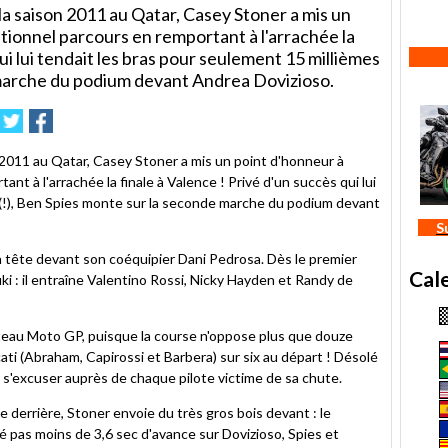
a saison 2011 au Qatar, Casey Stoner a mis un
tionnel parcours en remportant à l'arrachée la
qui lui tendait les bras pour seulement 15 millièmes
 marche du podium devant Andrea Dovizioso.
imer
nvoyer
Partager
Partager
sur
sur
le
Twitter
Facebook
 2011 au Qatar, Casey Stoner a mis un point d'honneur à
nt à l'arrachée la finale à Valence ! Privé d'un succès qui lui
 (!), Ben Spies monte sur la seconde marche du podium devant
S
n tête devant son coéquipier Dani Pedrosa. Dès le premier
Cal
uki : il entraîne Valentino Rossi, Nicky Hayden et Randy de
teau Moto GP, puisque la course n'oppose plus que douze
ti (Abraham, Capirossi et Barbera) sur six au départ ! Désolé
 s'excuser auprès de chaque pilote victime de sa chute.
derrière, Stoner envoie du très gros bois devant : le
 pas moins de 3,6 sec d'avance sur Dovizioso, Spies et