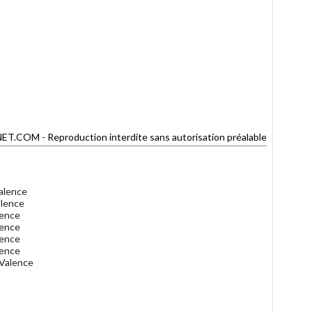
OM - Reproduction interdite sans autorisation préalable
alence
alence
lence
lence
lence
lence
Valence