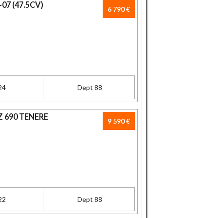
07 (47.5CV)
6 790 €
24
Dept 88
 690 TENERE
9 590 €
22
Dept 88