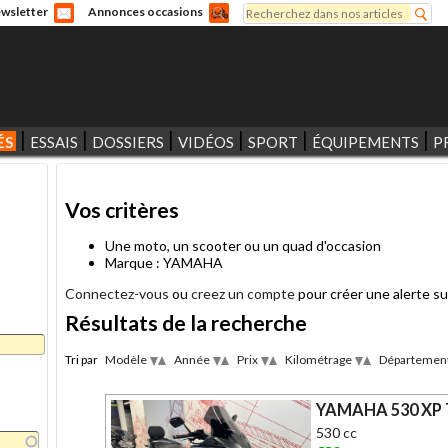
Rechercher
wsletter
Annonces occasions
Formulaire de recherche
ÉS
ESSAIS
DOSSIERS
VIDÉOS
SPORT
ÉQUIPEMENTS
P
Vos critères
Une moto, un scooter ou un quad d'occasion
Marque : YAMAHA
Connectez-vous
ou
creez un compte
pour créer une alerte su
Résultats de la recherche
Tri par
Modèle
Année
Prix
Kilométrage
Départemen
Desc
Desc
Desc
Desc
Asc
Asc
Asc
Asc
YAMAHA 530 XP 
530 cc