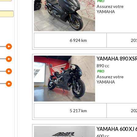
PRO
Assurez votre
YAMAHA
6 924 km
20
YAMAHA 890 XSR
890 cc
PRO
Assurez votre
YAMAHA
5 217 km
20
YAMAHA 600 XJ 
600 cc