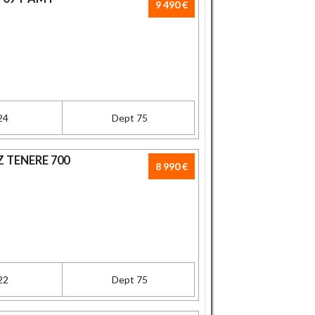
9 490 €
24
Dept 75
 TENERE 700
8 990 €
22
Dept 75