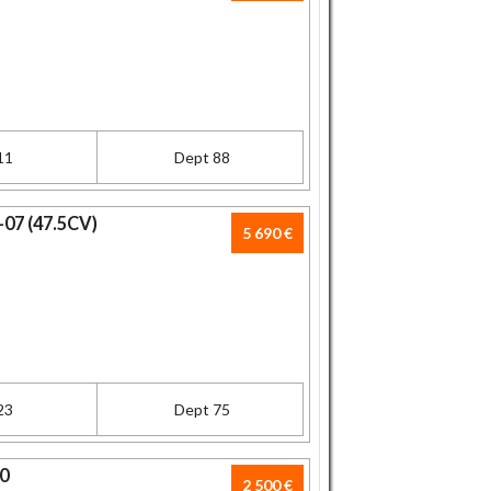
11
Dept 88
07 (47.5CV)
5 690 €
23
Dept 75
0
2 500 €