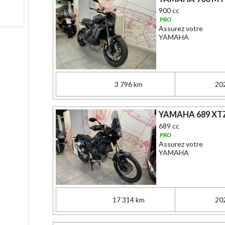
900 cc
PRO
Assurez votre
YAMAHA
3 796 km
20
YAMAHA 689 XTZ
689 cc
PRO
Assurez votre
YAMAHA
17 314 km
20