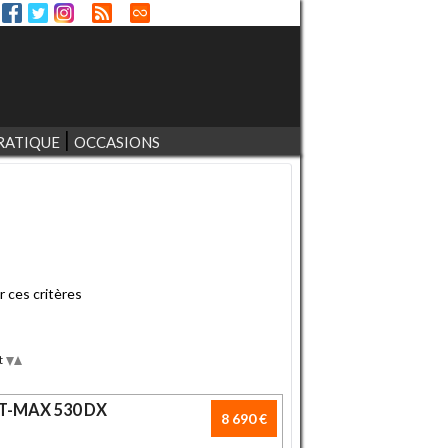
RATIQUE
OCCASIONS
r ces critères
t
Desc
Asc
T-MAX 530 DX
8 690 €