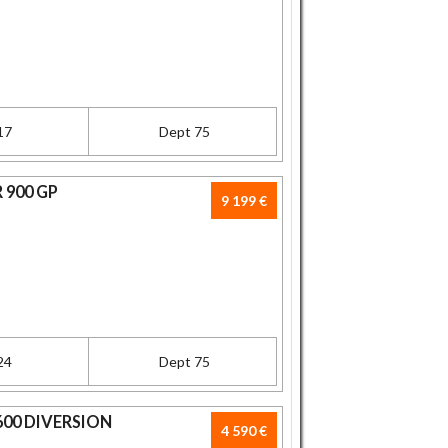
17
Dept 75
 900 GP
9 199 €
24
Dept 75
600 DIVERSION
4 590 €