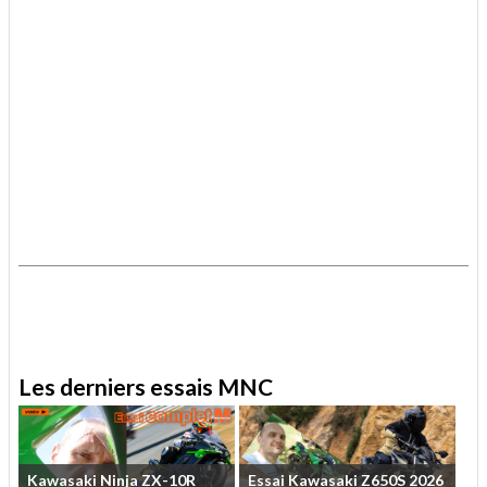
.
.
Les derniers essais MNC
Kawasaki
Ninja
ZX-10R
Essai
Kawasaki
Z650S
2026