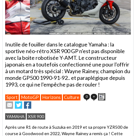
Inutile de fouiller dans le catalogue Yamaha : la
sportive néo-rétro XSR 900 GP n'est pas disponible
avec la boite robotisée Y-AMT. Le constructeur
japonais en a toutefois confectionné une pour l'offrir
à un motard très spécial : Wayne Rainey, champion du
monde GP500 1990-91-92.. et paraplégique depuis
1993, ce qui ne l'empêche pas de rouler !
Imprimer
0
+
Sport
MotoGP
Horizons
Culture
Envoyer
Partager
Partager
cet
sur
sur
article
Twitter
Facebook
YAMAHA
XSR 900
à
un
Après une R1 de route à Suzuka en 2019 et sa propre YZR500 de
ami
course à Goodwood en 2022, Wayne Rainey a remis ça ! Cette