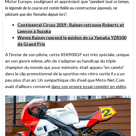
Motor Europe, soulignant et appréciant que "
pendant tout ce temps,
la légende de la course est restée fidèle au constructeur japonais, ne
pilotant que des Yamaha depuis lors
".
Continental Circus 2019 : Rainey retrouve Roberts et
Lawson à Suzuka
Wayne Rainey reprend le guidon de sa Yamaha YZR500
de Grand Prix
À l'instar de son pilote, cette XSR900GP est très spéciale, unique
en son genre même, afin de s'adapter au handicap du triple
champion du monde qui, pour mémoire, était apparu "en caméo"
dans le clip promotionnel de la sportive néo-rétro sortie il y a un
peu plus d'un an. Un sympathique clin d'oeil que Moto-Net.Com
avait d'ailleurs conservé
dans son propre essai complet en vidéo
.