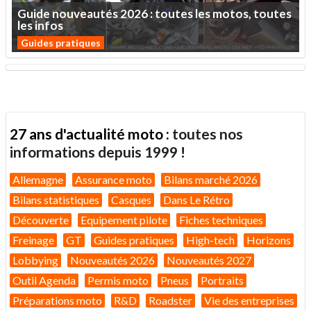
Guide
nouveautés
2026
:
toutes
les
motos,
toutes
les
infos
Guides pratiques
27 ans d'actualité moto :
toutes nos
informations depuis 1999 !
Allemagne
Assurance moto
Bilans marché 2026
Bilans statistiques
Casques
Dans Le Rétro
Découverte
Equipement pilote
Fiches techniques
Freinage
GT
Guides pratiques
High-tech
Horizons
Lobbying
Nouveautés 2026
Nouveautés 2027
Outil Agenda
Permis moto
Pneus
Portraits
Préparations moto
R&D
Roadster
Vie des entreprises