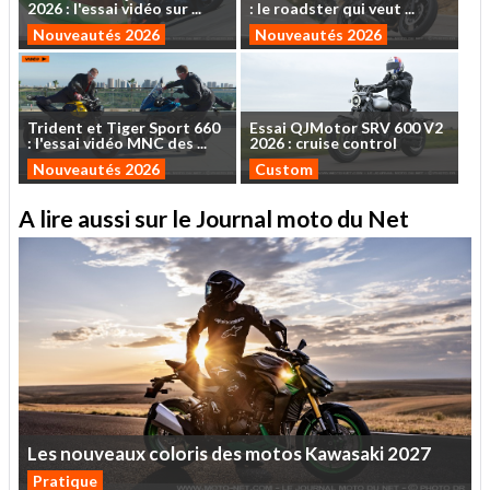
2026
:
l'essai
vidéo
sur
...
:
le
roadster
qui
veut
...
Nouveautés 2026
Nouveautés 2026
Trident
et
Tiger
Sport
660
Essai
QJMotor
SRV
600
V2
:
l'essai
vidéo
MNC
des
...
2026
:
cruise
control
Nouveautés 2026
Custom
A lire aussi sur le Journal moto du Net
Les
nouveaux
coloris
des
motos
Kawasaki
2027
Pratique