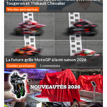
Tougeron
et
Thibault
Chevalier
Vie des entreprises
La
future
grille
MotoGP
à
la
mi-saison
2026
Guides pratiques
1 commentaire