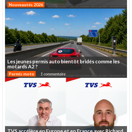
Nouveautés 2026
Les
jeunes
permis
auto
bientôt
bridés
comme
les
motards
A2
?
Permis moto
1 commentaire
TVS
accélère
en
Europe
et
en
France
avec
Richard