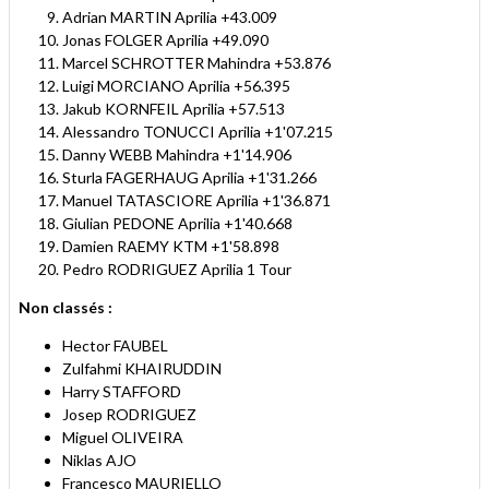
Adrian MARTIN Aprilia +43.009
Jonas FOLGER Aprilia +49.090
Marcel SCHROTTER Mahindra +53.876
Luigi MORCIANO Aprilia +56.395
Jakub KORNFEIL Aprilia +57.513
Alessandro TONUCCI Aprilia +1'07.215
Danny WEBB Mahindra +1'14.906
Sturla FAGERHAUG Aprilia +1'31.266
Manuel TATASCIORE Aprilia +1'36.871
Giulian PEDONE Aprilia +1'40.668
Damien RAEMY KTM +1'58.898
Pedro RODRIGUEZ Aprilia 1 Tour
Non classés :
Hector FAUBEL
Zulfahmi KHAIRUDDIN
Harry STAFFORD
Josep RODRIGUEZ
Miguel OLIVEIRA
Niklas AJO
Francesco MAURIELLO