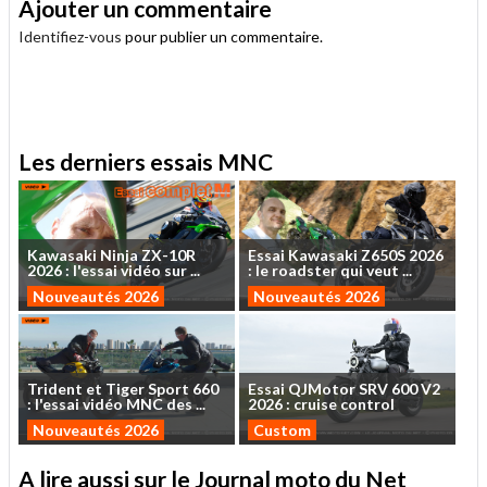
Ajouter un commentaire
Identifiez-vous
pour publier un commentaire.
.
Les derniers essais MNC
Kawasaki
Ninja
ZX-10R
Essai
Kawasaki
Z650S
2026
2026
:
l'essai
vidéo
sur
...
:
le
roadster
qui
veut
...
Nouveautés 2026
Nouveautés 2026
Trident
et
Tiger
Sport
660
Essai
QJMotor
SRV
600
V2
:
l'essai
vidéo
MNC
des
...
2026
:
cruise
control
Nouveautés 2026
Custom
A lire aussi sur le Journal moto du Net