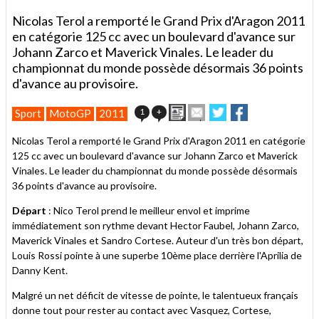
Nicolas Terol a remporté le Grand Prix d'Aragon 2011
en catégorie 125 cc avec un boulevard d'avance sur
Johann Zarco et Maverick Vinales. Le leader du
championnat du monde possède désormais 36 points
d'avance au provisoire.
Imprimer
Envoyer
Partager
Partager
1
+
Sport
MotoGP
2011
cet
sur
sur
article
Twitter
Facebook
Nicolas Terol a remporté le Grand Prix d'Aragon 2011 en catégorie
à
125 cc avec un boulevard d'avance sur Johann Zarco et Maverick
un
Vinales. Le leader du championnat du monde possède désormais
ami
36 points d'avance au provisoire.
Départ
: Nico Terol prend le meilleur envol et imprime
immédiatement son rythme devant Hector Faubel, Johann Zarco,
Maverick Vinales et Sandro Cortese. Auteur d'un très bon départ,
Louis Rossi pointe à une superbe 10ème place derrière l'Aprilia de
Danny Kent.
Malgré un net déficit de vitesse de pointe, le talentueux français
donne tout pour rester au contact avec Vasquez, Cortese,