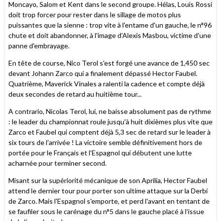
Moncayo, Salom et Kent dans le second groupe. Hélas, Louis Rossi
doit trop forcer pour rester dans le sillage de motos plus
puissantes que la sienne : trop vite à l'entame d'un gauche, le n°96
chute et doit abandonner, à l'image d'Alexis Masbou, victime d'une
panne d'embrayage.
En tête de course, Nico Terol s'est forgé une avance de 1,450 sec
devant Johann Zarco qui a finalement dépassé Hector Faubel.
Quatrième, Maverick Vinales a ralenti la cadence et compte déjà
deux secondes de retard au huitième tour...
A contrario, Nicolas Terol, lui, ne baisse absolument pas de rythme
: le leader du championnat roule jusqu'à huit dixièmes plus vite que
Zarco et Faubel qui comptent déjà 5,3 sec de retard sur le leader à
six tours de l'arrivée ! La victoire semble définitivement hors de
portée pour le Français et l'Espagnol qui débutent une lutte
acharnée pour terminer second.
Misant sur la supériorité mécanique de son Aprilia, Hector Faubel
attend le dernier tour pour porter son ultime attaque sur la Derbi
de Zarco. Mais l'Espagnol s'emporte, et perd l'avant en tentant de
se faufiler sous le carénage du n°5 dans le gauche placé à l'issue