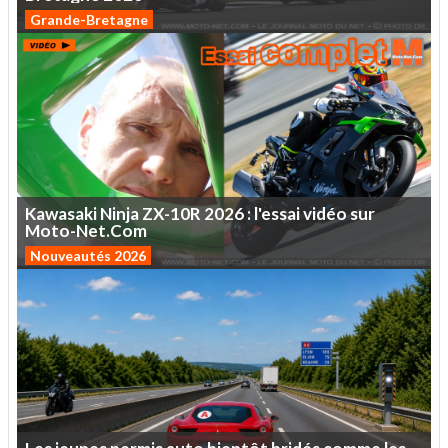
Grande-Bretagne
Kawasaki
Ninja
ZX-10R
2026
:
l'essai
vidéo
sur
Moto-Net.Com
Nouveautés 2026