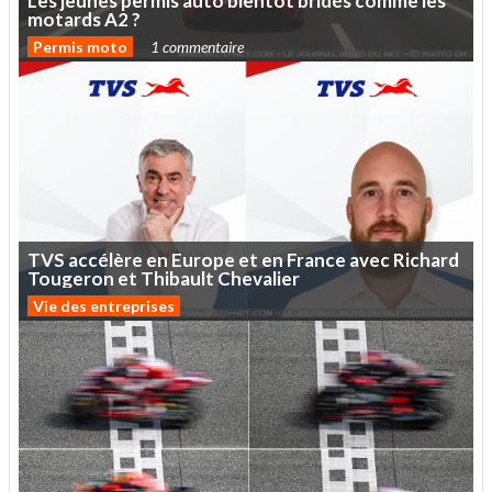
Les
jeunes
permis
auto
bientôt
bridés
comme
les
motards
A2
?
Permis moto
1 commentaire
TVS
accélère
en
Europe
et
en
France
avec
Richard
Tougeron
et
Thibault
Chevalier
Vie des entreprises