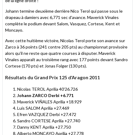
de la ligne droite !
Johann termine deuxième derrière Nico Terol qui passe sous le
drapeau à damiers avec 6,771 sec d'avance. Maverick Vinales
complète le podium devant Salom, Vasquez, Cortese, Kent et
Moncayo.
Avec cette huitième victoire, Nicolas Terol porte son avance sur
Zarco à 36 points (241 contre 205 pts) au championnat provisoire
alors qu'il ne reste que quatre courses à disputer. Maverick
Vinales apparaît au troisième rang avec 177 points devant Sandro
Cortese (170 pts) et Jonas Folger (130 pts).
Résultats du Grand Prix 125 d'Aragon 2011
Nicolas TEROL Aprilia 40'26.726
Johann ZARCO Derbi +6.771
Maverick VIÑALES Aprilia +18.929
Luis SALOM Aprilia +27.469
Efren VAZQUEZ Derbi +27.472
Sandro CORTESE Aprilia +27.740
Danny KENT Aprilia +27.750
Alberto MONCAYO Aprilia +27.778