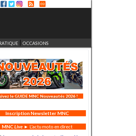
RATIQUE
OCCASIONS
uivez le GUIDE MNC Nouveautés 2026 !
Inscription Newsletter MNC
MNC
Live
► L'actu moto en direct