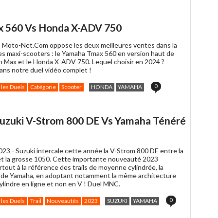
er
ax 560 Vs Honda X-ADV 750
-
Moto-Net.Com oppose les deux meilleures ventes dans la
es maxi-scooters : le Yamaha Tmax 560 en version haut de
Max et le Honda X-ADV 750. Lequel choisir en 2024 ?
ns notre duel vidéo complet !
0
 les Duels
Catégorie
Scooter
HONDA
YAMAHA
 Suzuki V-Strom 800 DE Vs Yamaha Ténéré
023 -
Suzuki intercale cette année la V-Strom 800 DE entre la
et la grosse 1050. Cette importante nouveauté 2023
tout à la référence des trails de moyenne cylindrée, la
 de Yamaha, en adoptant notamment la même architecture
ylindre en ligne et non en V ! Duel MNC.
0
 les Duels
Trail
Nouveautés
2023
SUZUKI
YAMAHA