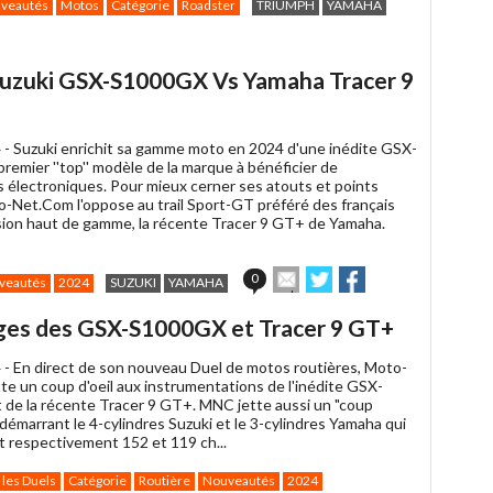
veautés
Motos
Catégorie
Roadster
TRIUMPH
YAMAHA
 Suzuki GSX-S1000GX Vs Yamaha Tracer 9
 -
Suzuki enrichit sa gamme moto en 2024 d'une inédite GSX-
remier ''top'' modèle de la marque à bénéficier de
 électroniques. Pour mieux cerner ses atouts et points
to-Net.Com l'oppose au trail Sport-GT préféré des français
sion haut de gamme, la récente Tracer 9 GT+ de Yamaha.
Envoyer
Partager
Partager
0
veautés
2024
SUZUKI
YAMAHA
cet
sur
sur
article
Twitter
Facebook
ges des GSX-S1000GX et Tracer 9 GT+
à
un
 -
En direct de son nouveau Duel de motos routières, Moto-
ami
te un coup d'oeil aux instrumentations de l'inédite GSX-
de la récente Tracer 9 GT+. MNC jette aussi un "coup
n démarrant le 4-cylindres Suzuki et le 3-cylindres Yamaha qui
 respectivement 152 et 119 ch...
 les Duels
Catégorie
Routière
Nouveautés
2024