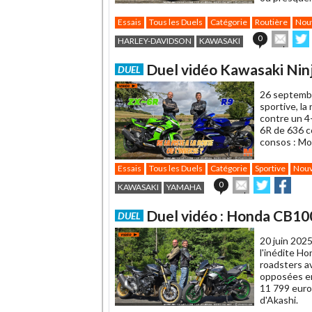
Essais
Tous les Duels
Catégorie
Routière
Nou
Envo
0
HARLEY-DAVIDSON
KAWASAKI
cet
sur
article
Twit
Duel vidéo Kawasaki Nin
DUEL
à
un
26 septemb
ami
sportive, la
contre un 4
6R de 636 cc
consos : Mo
Essais
Tous les Duels
Catégorie
Sportive
Nouv
Envoyer
Partager
Part
0
KAWASAKI
YAMAHA
cet
sur
sur
article
Twitter
Faceboo
Duel vidéo : Honda CB10
DUEL
à
un
20 juin 2025
ami
l'inédite H
roadsters a
opposées en
11 799 euro
d'Akashi.