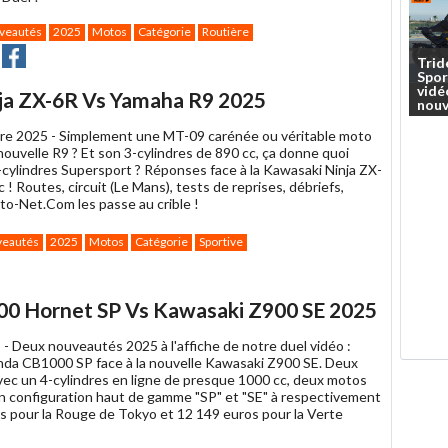
veautés
2025
Motos
Catégorie
Routière
yer
Partager
Partager
Trid
sur
Spor
ter
Facebook
vidé
ja ZX-6R Vs Yamaha R9 2025
nouv
re 2025 -
Simplement une MT-09 carénée ou véritable moto
 nouvelle R9 ? Et son 3-cylindres de 890 cc, ça donne quoi
-cylindres Supersport ? Réponses face à la Kawasaki Ninja ZX-
 ! Routes, circuit (Le Mans), tests de reprises, débriefs,
to-Net.Com les passe au crible !
eautés
2025
Motos
Catégorie
Sportive
ager
k
00 Hornet SP Vs Kawasaki Z900 SE 2025
 -
Deux nouveautés 2025 à l'affiche de notre duel vidéo :
onda CB1000 SP face à la nouvelle Kawasaki Z900 SE. Deux
vec un 4-cylindres en ligne de presque 1000 cc, deux motos
 configuration haut de gamme "SP" et "SE" à respectivement
s pour la Rouge de Tokyo et 12 149 euros pour la Verte