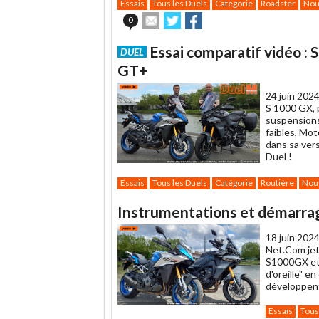
Essais
Tous les Duels
Catégorie
Roadster
Nou
Envoyer
Partager
Partager
0
cet
sur
sur
article
Twitter
Facebook
Essai comparatif vidéo :
DUEL
à
un
GT+
ami
24 juin 2024
S 1000 GX, p
suspensions
faibles, Mo
dans sa ver
Duel !
Essais
Tous les Duels
Catégorie
Routière
Nou
Instrumentations et démarra
18 juin 2024
Net.Com jet
S1000GX et 
d'oreille" e
développent
Essais
Tous