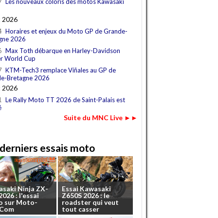
7
Les nouveaux coloris des motos Kawasaki
t 2026
4
Horaires et enjeux du Moto GP de Grande-
gne 2026
6
Max Toth débarque en Harley-Davidson
r World Cup
7
KTM-Tech3 remplace Viñales au GP de
e-Bretagne 2026
t 2026
1
Le Rally Moto TT 2026 de Saint-Palais est
é
Suite du MNC Live ►►
derniers essais moto
asaki
Ninja
ZX-
Essai
Kawasaki
2026
:
l'essai
Z650S
2026
:
le
o
sur
Moto-
roadster
qui
veut
.Com
tout
casser