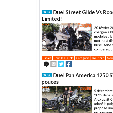
Duel Street Glide Vs Road
DUEL
Limited !
20 février 2
chargée à bl
modèles : la
moteur à di
brise, sono
compare pou
Essais
Tous les Duels
Catégorie
Routière
Nou
Envoyer
Partager
Partager
0
cet
sur
sur
article
Twitter
Facebook
Duel Pan America 1250 ST
DUEL
à
un
pouces
ami
5 décembre
2025 dans s
Alex avait 
adoré la po
propose une
ou presque.