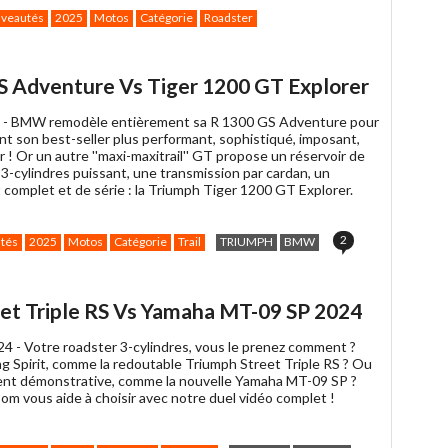
veautés
2025
Motos
Catégorie
Roadster
ger
GS Adventure Vs Tiger 1200 GT Explorer
 -
BMW remodèle entièrement sa R 1300 GS Adventure pour
nt son best-seller plus performant, sophistiqué, imposant,
r ! Or un autre ''maxi-maxitrail'' GT propose un réservoir de
n 3-cylindres puissant, une transmission par cardan, un
complet et de série : la Triumph Tiger 1200 GT Explorer.
2
tés
2025
Motos
Catégorie
Trail
TRIUMPH
BMW
eet Triple RS Vs Yamaha MT-09 SP 2024
024 -
Votre roadster 3-cylindres, vous le prenez comment ?
ng Spirit, comme la redoutable Triumph Street Triple RS ? Ou
nt démonstrative, comme la nouvelle Yamaha MT-09 SP ?
m vous aide à choisir avec notre duel vidéo complet !