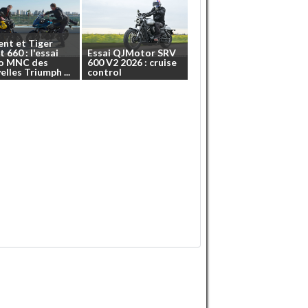
ent
et
Tiger
t
660
:
l'essai
Essai
QJMotor
SRV
o
MNC
des
600
V2
2026
:
cruise
elles
Triumph
...
control