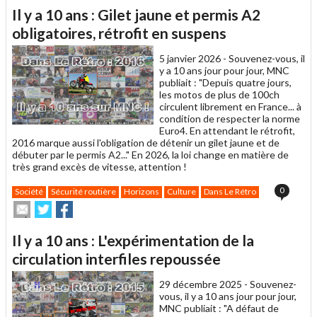
article
Twitter
Facebook
Il y a 10 ans : Gilet jaune et permis A2
à
un
obligatoires, rétrofit en suspens
ami
5 janvier 2026 -
Souvenez-vous, il
y a 10 ans jour pour jour, MNC
publiait : "Depuis quatre jours,
les motos de plus de 100ch
circulent librement en France... à
condition de respecter la norme
Euro4. En attendant le rétrofit,
2016 marque aussi l'obligation de détenir un gilet jaune et de
débuter par le permis A2..." En 2026, la loi change en matière de
très grand excès de vitesse, attention !
0
Société
Sécurité routière
Horizons
Culture
Dans Le Rétro
Envoyer
Partager
Partager
cet
sur
sur
article
Twitter
Facebook
Il y a 10 ans : L'expérimentation de la
à
un
circulation interfiles repoussée
ami
29 décembre 2025 -
Souvenez-
vous, il y a 10 ans jour pour jour,
MNC publiait : "A défaut de