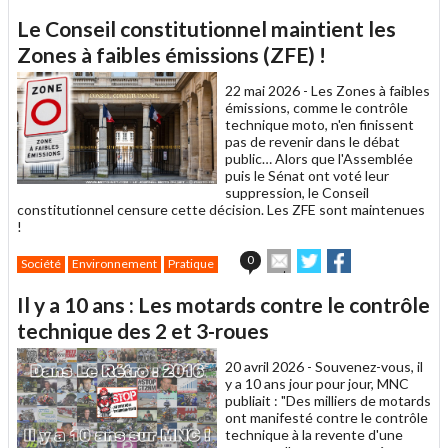
Le Conseil constitutionnel maintient les
Zones à faibles émissions (ZFE) !
22 mai 2026 -
Les Zones à faibles
émissions, comme le contrôle
technique moto, n'en finissent
pas de revenir dans le débat
public… Alors que l'Assemblée
puis le Sénat ont voté leur
suppression, le Conseil
constitutionnel censure cette décision. Les ZFE sont maintenues
!
Envoyer
Partager
Partager
0
Société
Environnement
Pratique
cet
sur
sur
article
Twitter
Facebook
Il y a 10 ans : Les motards contre le contrôle
à
un
technique des 2 et 3-roues
ami
20 avril 2026 -
Souvenez-vous, il
y a 10 ans jour pour jour, MNC
publiait : "Des milliers de motards
ont manifesté contre le contrôle
technique à la revente d'une