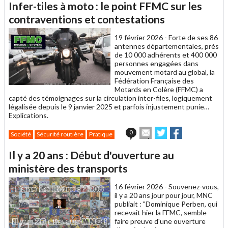
Infer-tiles à moto : le point FFMC sur les
à
un
contraventions et contestations
ami
19 février 2026 -
Forte de ses 86
antennes départementales, près
de 10 000 adhérents et 400 000
personnes engagées dans
mouvement motard au global, la
Fédération Française des
Motards en Colère (FFMC) a
capté des témoignages sur la circulation inter-files, logiquement
légalisée depuis le 9 janvier 2025 et parfois injustement punie…
Explications.
Envoyer
Partager
Partager
0
Société
Sécurité routière
Pratique
cet
sur
sur
article
Twitter
Facebook
Il y a 20 ans : Début d'ouverture au
à
un
ministère des transports
ami
16 février 2026 -
Souvenez-vous,
il y a 20 ans jour pour jour, MNC
publiait : "Dominique Perben, qui
recevait hier la FFMC, semble
faire preuve d'une ouverture