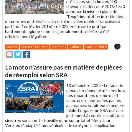
précisions sur la fin des 100
chevaux, le décret n°2015-1750
annonce la mise en place de
''l’expérimentation interfile des
deux-roues motorisés'' sur certaines voies rapides françaises à
partir du 1er février 2016." En 2025 enfin, cette pratique
hautement logique - donc majoritairement tolérée - a été
officiellement légalisée.
0
Société
Sécurité routière
Horizons
Culture
Dans Le Rétro
Envoyer
Partager
Partager
cet
sur
sur
article
Twitter
Facebook
La moto n'assure pas en matière de pièces
à
un
de réemploi selon SRA
ami
10 décembre 2025 -
Le taux de
pièces de réemploi utilisées lors
des réparations de motos et
scooters remboursées par les
assurances serait extrêmement
faible. L'organisme SRA qui vise
justement à réduire le coût des
sinistres sur la route travaille donc sur un label "Recycleur
Vertueux" adapté à nos véhicules de catégorie L. Explications.