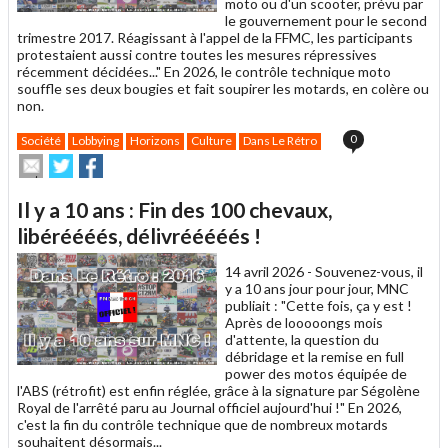
moto ou d'un scooter, prévu par
le gouvernement pour le second
trimestre 2017. Réagissant à l'appel de la FFMC, les participants
protestaient aussi contre toutes les mesures répressives
récemment décidées..." En 2026, le contrôle technique moto
souffle ses deux bougies et fait soupirer les motards, en colère ou
non.
0
Société
Lobbying
Horizons
Culture
Dans Le Rétro
Envoyer
Partager
Partager
cet
sur
sur
article
Twitter
Facebook
Il y a 10 ans : Fin des 100 chevaux,
à
un
libéréééés, délivrééééés !
ami
14 avril 2026 -
Souvenez-vous, il
y a 10 ans jour pour jour, MNC
publiait : "Cette fois, ça y est !
Après de looooongs mois
d'attente, la question du
débridage et la remise en full
power des motos équipée de
l'ABS (rétrofit) est enfin réglée, grâce à la signature par Ségolène
Royal de l'arrêté paru au Journal officiel aujourd'hui !" En 2026,
c'est la fin du contrôle technique que de nombreux motards
souhaitent désormais...