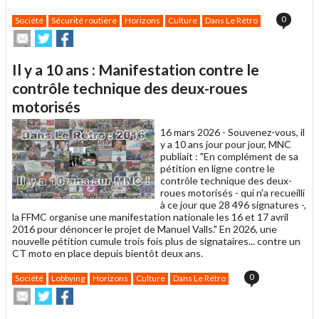
0
Société
Sécurité routière
Horizons
Culture
Dans Le Rétro
Envoyer
Partager
Partager
cet
sur
sur
article
Twitter
Facebook
Il y a 10 ans : Manifestation contre le
à
un
contrôle technique des deux-roues
ami
motorisés
16 mars 2026 -
Souvenez-vous, il
y a 10 ans jour pour jour, MNC
publiait : "En complément de sa
pétition en ligne contre le
contrôle technique des deux-
roues motorisés - qui n'a recueilli
à ce jour que 28 496 signatures -,
la FFMC organise une manifestation nationale les 16 et 17 avril
2016 pour dénoncer le projet de Manuel Valls." En 2026, une
nouvelle pétition cumule trois fois plus de signataires... contre un
CT moto en place depuis bientôt deux ans.
0
Société
Lobbying
Horizons
Culture
Dans Le Rétro
Envoyer
Partager
Partager
cet
sur
sur
article
Twitter
Facebook