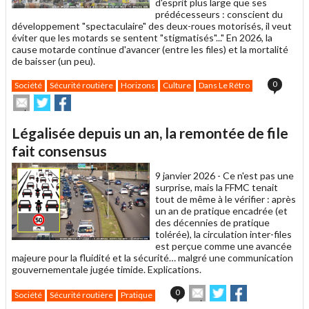
d'esprit plus large que ses
prédécesseurs : conscient du
développement "spectaculaire" des deux-roues motorisés, il veut
éviter que les motards se sentent "stigmatisés"..." En 2026, la
cause motarde continue d'avancer (entre les files) et la mortalité
de baisser (un peu).
0
Société
Sécurité routière
Horizons
Culture
Dans Le Rétro
Envoyer
Partager
Partager
cet
sur
sur
article
Twitter
Facebook
Légalisée depuis un an, la remontée de file
à
un
fait consensus
ami
9 janvier 2026 -
Ce n'est pas une
surprise, mais la FFMC tenait
tout de même à le vérifier : après
un an de pratique encadrée (et
des décennies de pratique
tolérée), la circulation inter-files
est perçue comme une avancée
majeure pour la fluidité et la sécurité… malgré une communication
gouvernementale jugée timide. Explications.
Envoyer
Partager
Partager
0
Société
Sécurité routière
Pratique
cet
sur
sur