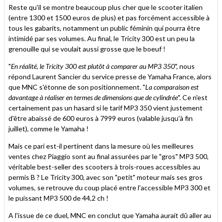
Reste qu'il se montre beaucoup plus cher que le scooter italien
(entre 1300 et 1500 euros de plus) et pas forcément accessible à
tous les gabarits, notamment un public féminin qui pourra être
intimidé par ses volumes. Au final, le Tricity 300 est un peu la
grenouille qui se voulait aussi grosse que le boeuf !
"
En réalité, le Tricity 300 est plutôt à comparer au MP3 350
", nous
répond Laurent Sancier du service presse de Yamaha France, alors
que MNC s'étonne de son positionnement. "
La comparaison est
davantage à réaliser en termes de dimensions que de cylindrée
". Ce n'est
certainement pas un hasard si le tarif MP3 350 vient justement
d'être abaissé de 600 euros à 7999 euros (valable jusqu'à fin
juillet), comme le Yamaha !
Mais ce pari est-il pertinent dans la mesure où les meilleures
ventes chez Piaggio sont au final assurées par le "gros" MP3 500,
véritable best-seller des scooters à trois-roues accessibles au
permis B ? Le Tricity 300, avec son "petit" moteur mais ses gros
volumes, se retrouve du coup placé entre l'accessible MP3 300 et
le puissant MP3 500 de 44,2 ch !
A l'issue de ce duel, MNC en conclut que Yamaha aurait dû aller au