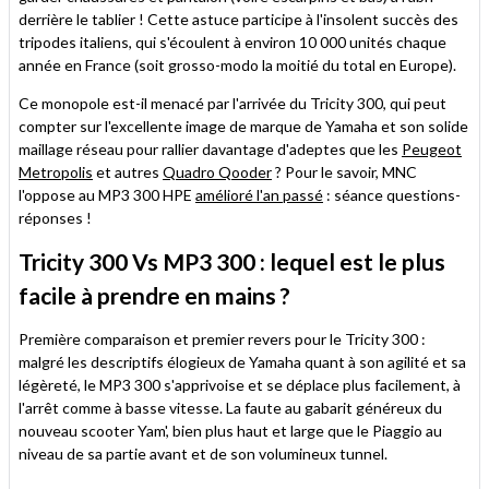
derrière le tablier ! Cette astuce participe à l'insolent succès des
tripodes italiens, qui s'écoulent à environ 10 000 unités chaque
année en France (soit grosso-modo la moitié du total en Europe).
Ce monopole est-il menacé par l'arrivée du Tricity 300, qui peut
compter sur l'excellente image de marque de Yamaha et son solide
maillage réseau pour rallier davantage d'adeptes que les
Peugeot
Metropolis
et autres
Quadro Qooder
? Pour le savoir, MNC
l'oppose au MP3 300 HPE
amélioré l'an passé
: séance questions-
réponses !
Tricity 300 Vs MP3 300 : lequel est le plus
facile à prendre en mains ?
Première comparaison et premier revers pour le Tricity 300 :
malgré les descriptifs élogieux de Yamaha quant à son agilité et sa
légèreté, le MP3 300 s'apprivoise et se déplace plus facilement, à
l'arrêt comme à basse vitesse. La faute au gabarit généreux du
nouveau scooter Yam', bien plus haut et large que le Piaggio au
niveau de sa partie avant et de son volumineux tunnel.