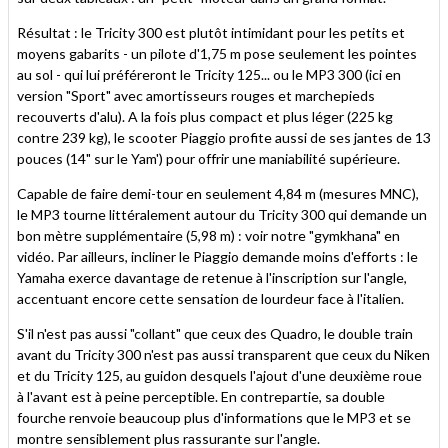
Résultat : le Tricity 300 est plutôt intimidant pour les petits et
moyens gabarits - un pilote d'1,75 m pose seulement les pointes
au sol - qui lui préféreront le Tricity 125... ou le MP3 300 (ici en
version "Sport" avec amortisseurs rouges et marchepieds
recouverts d'alu). A la fois plus compact et plus léger (225 kg
contre 239 kg), le scooter Piaggio profite aussi de ses jantes de 13
pouces (14" sur le Yam') pour offrir une maniabilité supérieure.
Capable de faire demi-tour en seulement 4,84 m (mesures MNC),
le MP3 tourne littéralement autour du Tricity 300 qui demande un
bon mètre supplémentaire (5,98 m) : voir notre "gymkhana" en
vidéo. Par ailleurs, incliner le Piaggio demande moins d'efforts : le
Yamaha exerce davantage de retenue à l'inscription sur l'angle,
accentuant encore cette sensation de lourdeur face à l'italien.
S'il n'est pas aussi "collant" que ceux des Quadro, le double train
avant du Tricity 300 n'est pas aussi transparent que ceux du Niken
et du Tricity 125, au guidon desquels l'ajout d'une deuxième roue
à l'avant est à peine perceptible. En contrepartie, sa double
fourche renvoie beaucoup plus d'informations que le MP3 et se
montre sensiblement plus rassurante sur l'angle.