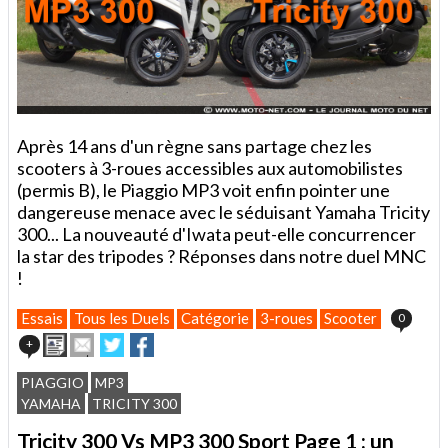
Après 14 ans d'un règne sans partage chez les
scooters à 3-roues accessibles aux automobilistes
(permis B), le Piaggio MP3 voit enfin pointer une
dangereuse menace avec le séduisant Yamaha Tricity
300... La nouveauté d'Iwata peut-elle concurrencer
la star des tripodes ? Réponses dans notre duel MNC
!
Essais
Tous les Duels
Catégorie
3-roues
Scooter
0
Imprimer
Envoyer
Partager
Partager
+
cet
sur
sur
article
Twitter
Facebook
PIAGGIO
MP3
à
YAMAHA
TRICITY 300
un
ami
Tricity 300 Vs MP3 300 Sport Page 1 : un