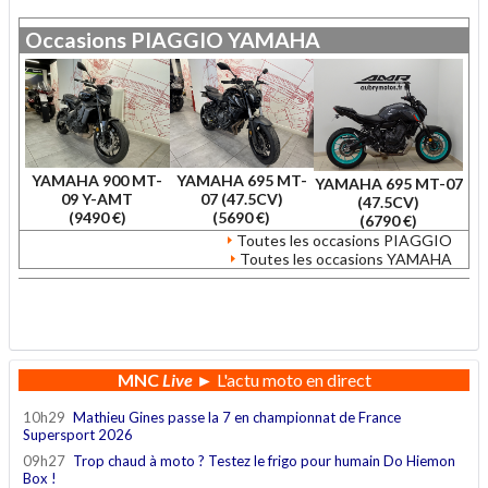
Occasions
PIAGGIO
YAMAHA
YAMAHA 900 MT-
YAMAHA 695 MT-
YAMAHA 695 MT-07
09 Y-AMT
07 (47.5CV)
(47.5CV)
(9490 €)
(5690 €)
(6790 €)
Toutes les occasions PIAGGIO
Toutes les occasions YAMAHA
.
MNC
Live
► L'actu moto en direct
10h29
Mathieu Gines passe la 7 en championnat de France
Supersport 2026
09h27
Trop chaud à moto ? Testez le frigo pour humain Do Hiemon
Box !