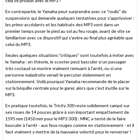
cela se produit avec le MP3 !
En contrepartie, le Yamaha peut surprendre avec ce "roulis" de
suspensions qui demande quelques tentatives pour s'apprivoiser :
les primo-accédants et les habitués des MP3 vont dans un
premier temps poser le pied au sol au feu rouge, avant de vite se
familiariser avec ce dispositif qui s'avère au final plus agréable que
celui du MP3.
Seules quelques situations "critiques" sont toutefois à éviter avec
le Yamaha : en théorie, le scooter peut basculer si un passager
très costaud se montre vraiment remuant à l'arrêt, ou si une
personne maladroite venait le percuter violemment en
stationnement. Voilà pourquoi Yamaha recommande de le placer
sur la béquille centrale pour le garer, alors que c'est inutile sur le
MP3.
En pratique toutefois, le Tricity 300 reste solidement campé sur
ses roues de 14 pouces grâce à son important empattement de
1595 mm (1450 mm pour le MP3 300) : MNC a tenté de le faire
basculer à l'arrêt - aux feux rouges comme en stationnement - et il
faut vraiment y mettre de la mauvaise volonté pour le renverser !