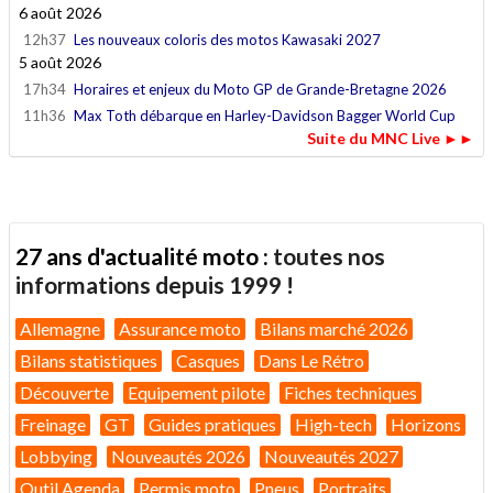
6 août 2026
12h37
Les nouveaux coloris des motos Kawasaki 2027
5 août 2026
17h34
Horaires et enjeux du Moto GP de Grande-Bretagne 2026
11h36
Max Toth débarque en Harley-Davidson Bagger World Cup
Suite du MNC Live ►►
27 ans d'actualité moto :
toutes nos
informations depuis 1999 !
Allemagne
Assurance moto
Bilans marché 2026
Bilans statistiques
Casques
Dans Le Rétro
Découverte
Equipement pilote
Fiches techniques
Freinage
GT
Guides pratiques
High-tech
Horizons
Lobbying
Nouveautés 2026
Nouveautés 2027
Outil Agenda
Permis moto
Pneus
Portraits