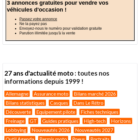
3 annonces gratuites pour vendre vos
véhicules d'occasion !
Passez votre annonce
Ne la payez pas
Envoyez-nous le numéro pour validation gratuite
Parution illimitée jusqu'à la vente
27 ans d'actualité moto :
toutes nos
informations depuis 1999 !
Allemagne
Assurance moto
Bilans marché 2026
Bilans statistiques
Casques
Dans Le Rétro
Découverte
Equipement pilote
Fiches techniques
Freinage
GT
Guides pratiques
High-tech
Horizons
Lobbying
Nouveautés 2026
Nouveautés 2027
Outil Agenda
Permis moto
Pneus
Portraits