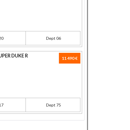
20
Dept 06
UPER DUKE R
11 490 €
17
Dept 75