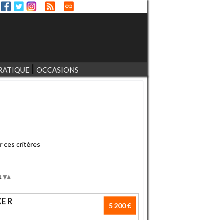
RATIQUE
OCCASIONS
r ces critères
t
Desc
Asc
E R
5 200 €