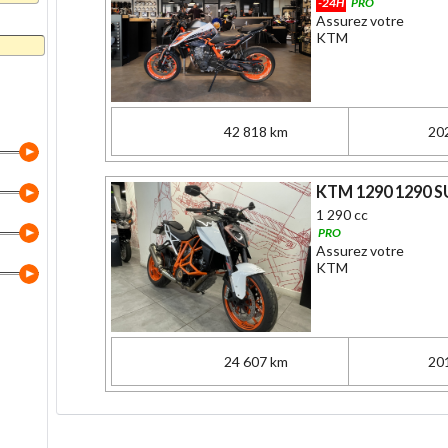
-24H
PRO
Assurez votre
KTM
42 818 km
20
KTM 1290 1290 S
1 290 cc
PRO
Assurez votre
KTM
24 607 km
20