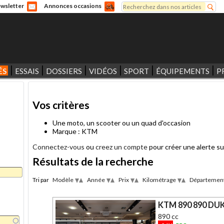
Rechercher
wsletter
Annonces occasions
Formulaire de recherche
ÉS
ESSAIS
DOSSIERS
VIDÉOS
SPORT
ÉQUIPEMENTS
P
Vos critères
Une moto, un scooter ou un quad d'occasion
Marque : KTM
Connectez-vous
ou
creez un compte
pour créer une alerte su
Résultats de la recherche
Tri par
Modèle
Année
Prix
Kilométrage
Départemen
Desc
Desc
Desc
Desc
Asc
Asc
Asc
Asc
KTM 890 890 DUK
890 cc