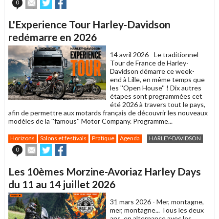
Envoyer
Partager
Partager
0
cet
sur
sur
article
Twitter
Facebook
L'Experience Tour Harley-Davidson
à
un
redémarre en 2026
ami
14 avril 2026 -
Le traditionnel
Tour de France de Harley-
Davidson démarre ce week-
end à Lille, en même temps que
les ''Open House'' ! Dix autres
étapes sont programmées cet
été 2026 à travers tout le pays,
afin de permettre aux motards français de découvrir les nouveaux
modèles de la ''famous'' Motor Company. Programme...
Horizons
Salons et festivals
Pratique
Agenda
HARLEY-DAVIDSON
Envoyer
Partager
Partager
0
cet
sur
sur
article
Twitter
Facebook
Les 10èmes Morzine-Avoriaz Harley Days
à
un
du 11 au 14 juillet 2026
ami
31 mars 2026 -
Mer, montagne,
mer, montagne... Tous les deux
ans, en alternance avec les