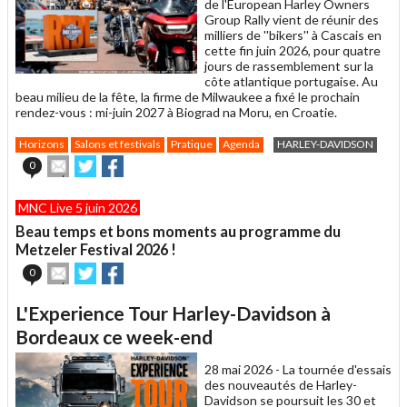
de l'European Harley Owners
Group Rally vient de réunir des
milliers de ''bikers'' à Cascais en
cette fin juin 2026, pour quatre
jours de rassemblement sur la
côte atlantique portugaise. Au
beau milieu de la fête, la firme de Milwaukee a fixé le prochain
rendez-vous : mi-juin 2027 à Biograd na Moru, en Croatie.
Horizons
Salons et festivals
Pratique
Agenda
HARLEY-DAVIDSON
Envoyer
Partager
Partager
0
cet
sur
sur
article
Twitter
Facebook
MNC Live 5 juin 2026
à
un
Beau temps et bons moments au programme du
ami
Metzeler Festival 2026 !
Envoyer
Partager
Partager
0
cet
sur
sur
article
Twitter
Facebook
L'Experience Tour Harley-Davidson à
à
un
Bordeaux ce week-end
ami
28 mai 2026 -
La tournée d'essais
des nouveautés de Harley-
Davidson se poursuit les 30 et