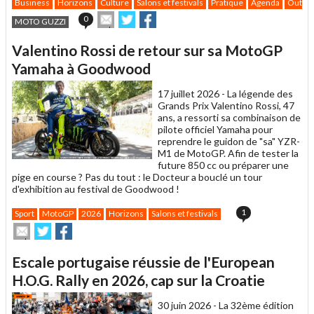
Business
Horizons
Culture
Salons et festivals
Pratique
Agenda
Outil 
Envoyer
Partager
Partager
0
MOTO GUZZI
cet
sur
sur
article
Twitter
Facebook
Valentino Rossi de retour sur sa MotoGP
à
un
Yamaha à Goodwood
ami
17 juillet 2026 -
La légende des
Grands Prix Valentino Rossi, 47
ans, a ressorti sa combinaison de
pilote officiel Yamaha pour
reprendre le guidon de "sa" YZR-
M1 de MotoGP. Afin de tester la
future 850 cc ou préparer une
pige en course ? Pas du tout : le Docteur a bouclé un tour
d'exhibition au festival de Goodwood !
1
Sport
MotoGP
2026
Horizons
Salons et festivals
Envoyer
Partager
Partager
cet
sur
sur
article
Twitter
Facebook
Escale portugaise réussie de l'European
à
un
H.O.G. Rally en 2026, cap sur la Croatie
ami
30 juin 2026 -
La 32ème édition