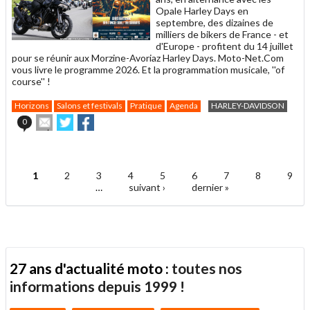
Opale Harley Days en
septembre, des dizaines de
milliers de bikers de France - et
d'Europe - profitent du 14 juillet
pour se réunir aux Morzine-Avoriaz Harley Days. Moto-Net.Com
vous livre le programme 2026. Et la programmation musicale, ''of
course'' !
Horizons
Salons et festivals
Pratique
Agenda
HARLEY-DAVIDSON
Envoyer
Partager
Partager
0
cet
sur
sur
article
Twitter
Facebook
.
à
un
1
2
3
4
5
6
7
8
9
ami
Pages
…
suivant ›
dernier »
27 ans d'actualité moto :
toutes nos
informations depuis 1999 !