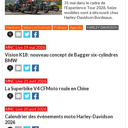
31 mai dans le cadre de
l'Experience Tour 2026. Seize
modèles sont à découvrir chez
Harley-Davidson Bordeaux.
Horizons
Salons et festivals
Pratique
Agenda
HARLEY-DAVIDSON
Envoyer
Partager
Partager
0
cet
sur
sur
article
Twitter
Facebook
MNC Live 19 mai 2026
à
un
Vision K18 : nouveau concept de Bagger six-cylindres
ami
BMW
Envoyer
Partager
Partager
0
cet
sur
sur
article
Twitter
Facebook
MNC Live 21 avril 2026
à
un
La Superbike V4 CFMoto roule en Chine
ami
Envoyer
Partager
Partager
0
cet
sur
sur
article
Twitter
Facebook
MNC Live 20 avril 2026
à
un
Calendrier des évènements moto Harley-Davidson
ami
2026