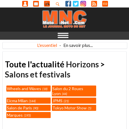
L'essentiel
-
En savoir plus...
Toute l'actualité
Horizons
>
Salons et festivals
Wheels and Waves
Salon du 2 Roues
18
Lyon
44
Eicma Milan
JPMS
144
21
Salon de Paris
Tokyo Motor Show
90
5
Marques
195