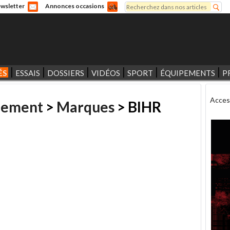
Rechercher
wsletter
Annonces occasions
Formulaire de recherche
ÉS
ESSAIS
DOSSIERS
VIDÉOS
SPORT
ÉQUIPEMENTS
P
Acces
pement
>
Marques
> BIHR