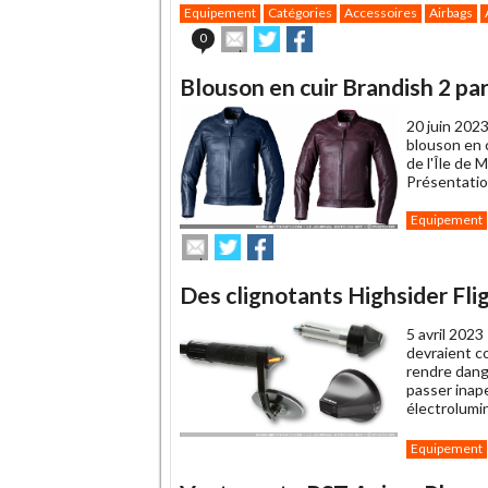
Equipement
Catégories
Accessoires
Airbags
Envoyer
Partager
Partager
0
cet
sur
sur
article
Twitter
Facebook
Blouson en cuir Brandish 2 pa
à
un
20 juin 2023
ami
blouson en c
de l'Île de 
Présentatio
Equipement
Envoyer
Partager
Partager
cet
sur
sur
article
Twitter
Facebook
Des clignotants Highsider Fli
à
un
5 avril 2023
ami
devraient co
rendre dange
passer inape
électrolumi
Equipement