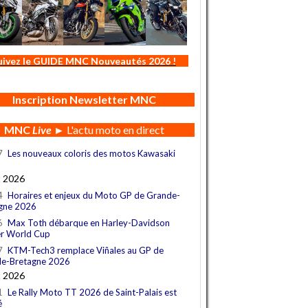
uivez le GUIDE MNC Nouveautés 2026 !
Inscription Newsletter MNC
MNC
Live
► L'actu moto en direct
7
Les nouveaux coloris des motos Kawasaki
t 2026
4
Horaires et enjeux du Moto GP de Grande-
gne 2026
6
Max Toth débarque en Harley-Davidson
r World Cup
7
KTM-Tech3 remplace Viñales au GP de
e-Bretagne 2026
t 2026
1
Le Rally Moto TT 2026 de Saint-Palais est
é