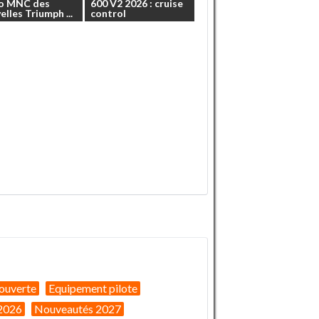
o
MNC
des
600
V2
2026
:
cruise
elles
Triumph
...
control
ouverte
Equipement pilote
2026
Nouveautés 2027