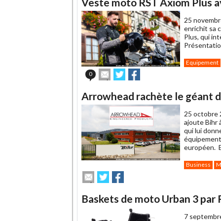
Veste moto RST Axiom Plus av
25 novembr
enrichit sa 
Plus, qui in
Présentatio
Equipement
Envoyer
Partager
Partager
0
cet
sur
sur
article
Twitter
Facebook
Arrowhead rachète le géant d
à
un
25 octobre 
ami
ajoute Bihr 
qui lui don
équipements
européen. Ex
Business
M
Envoyer
Partager
Partager
cet
sur
sur
article
Twitter
Facebook
Baskets de moto Urban 3 par
à
un
7 septembr
ami