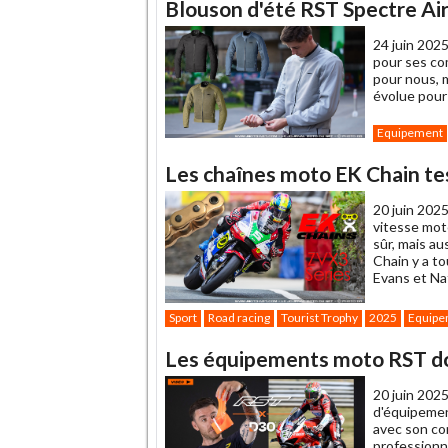
Blouson d'été RST Spectre Air, 
24 juin 2025
pour ses co
pour nous, 
évolue pour
Equipement
Les chaînes moto EK Chain tes
20 juin 2025
vitesse mot
sûr, mais au
Chain y a t
Evans et Na
Sport
Road racing
Tourist Trophy
2025
Equipe
Les équipements moto RST do
20 juin 2025
d'équipemen
avec son co
professionne