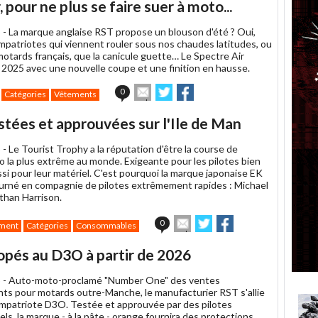
pour ne plus se faire suer à moto...
 -
La marque anglaise RST propose un blouson d'été ? Oui,
mpatriotes qui viennent rouler sous nos chaudes latitudes, ou
motards français, que la canicule guette… Le Spectre Air
 2025 avec une nouvelle coupe et une finition en hausse.
Envoyer
Partager
Partager
0
Catégories
Vêtements
cet
sur
sur
article
Twitter
Facebook
tées et approuvées sur l'Ile de Man
à
un
 -
Le Tourist Trophy a la réputation d'être la course de
ami
o la plus extrême au monde. Exigeante pour les pilotes bien
ssi pour leur matériel. C'est pourquoi la marque japonaise EK
ourné en compagnie de pilotes extrêmement rapides : Michael
than Harrison.
Envoyer
Partager
Partager
0
ment
Catégories
Consommables
cet
sur
sur
article
Twitter
Facebook
pés au D3O à partir de 2026
à
un
 -
Auto-moto-proclamé "Number One" des ventes
ami
ts pour motards outre-Manche, le manufacturier RST s'allie
mpatriote D3O. Testée et approuvée par des pilotes
ls, la marque - à la pâte - orange fournira des protections