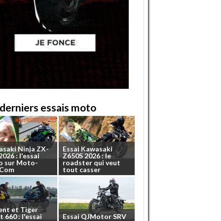
derniers essais moto
asaki
Ninja
ZX-
Essai
Kawasaki
2026
:
l'essai
Z650S
2026
:
le
o
sur
Moto-
roadster
qui
veut
.Com
tout
casser
ent
et
Tiger
t
660
:
l'essai
Essai
QJMotor
SRV