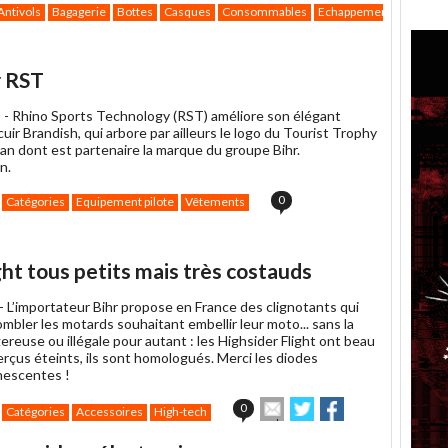
Antivols
Bagagerie
Bottes
Casques
Consommables
Echappement
Electrici
r RST
 -
Rhino Sports Technology (RST) améliore son élégant
uir Brandish, qui arbore par ailleurs le logo du Tourist Trophy
Man dont est partenaire la marque du groupe Bihr.
n.
0
Catégories
Equipement pilote
Vêtements
ght tous petits mais très costauds
 -
L’importateur Bihr propose en France des clignotants qui
mbler les motards souhaitant embellir leur moto... sans la
reuse ou illégale pour autant : les Highsider Flight ont beau
rçus éteints, ils sont homologués. Merci les diodes
nescentes !
Envoyer
Partager
Partager
0
Catégories
Accessoires
High-tech
cet
sur
sur
article
Twitter
Facebook