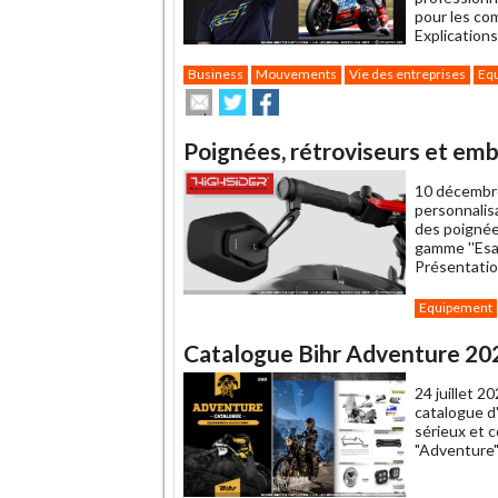
pour les co
Explications
Business
Mouvements
Vie des entreprises
Eq
Envoyer
Partager
Partager
cet
sur
sur
article
Twitter
Facebook
Poignées, rétroviseurs et em
à
un
10 décembr
ami
personnalis
des poignée
gamme ''Esag
Présentatio
Equipement
Catalogue Bihr Adventure 2023 
24 juillet 2
catalogue d'
sérieux et 
"Adventure"