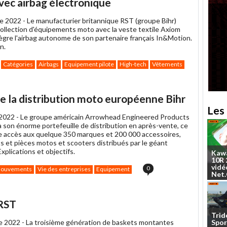
ec airbag électronique
à
un
e 2022 -
Le manufacturier britannique RST (groupe Bihr)
ami
collection d'équipements moto avec la veste textile Axiom
tègre l'airbag autonome de son partenaire français In&Motion.
n.
Catégories
Airbags
Equipement pilote
High-tech
Vêtements
e la distribution moto européenne Bihr
Les 
2022 -
Le groupe américain Arrowhead Engineered Products
à son énorme portefeuille de distribution en après-vente, ce
ne accès aux quelque 350 marques et 200 000 accessoires,
 et pièces motos et scooters distribués par le géant
plications et objectifs.
Kaw
10R
vidé
0
ouvements
Vie des entreprises
Equipement
Net
 RST
Trid
Spor
e 2022 -
La troisième génération de baskets montantes