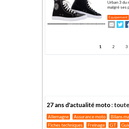
Urban 3 du 
malgré ses 
Equipement
Envoye
Pa
cet
sur
su
article
Twitte
F
.
à
un
1
2
3
ami
Pages
27 ans d'actualité moto :
toute
Allemagne
Assurance moto
Bilans m
Fiches techniques
Freinage
GT
Gui