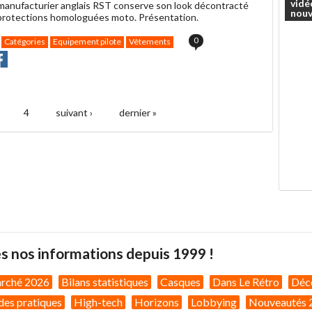
vidé
manufacturier anglais RST conserve son look décontracté
nouv
protections homologuées moto. Présentation.
0
Catégories
Equipement pilote
Vêtements
r
rtager
Partager
r
r
acebook
4
suivant ›
dernier »
s nos informations depuis 1999 !
arché 2026
Bilans statistiques
Casques
Dans Le Rétro
Déc
des pratiques
High-tech
Horizons
Lobbying
Nouveautés 