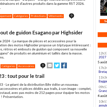
mbinaisons et d'autres produits dans la gamme RST 2026.
.
0
uipement
Catégories
Protections
Vêtements
S
bout de guidon Esagano par Highsider
e 2024 -
La marque de pièces et accessoires pour la
ation des motos Highsider propose un triptyque intéressant :
s, rétros et embouts de guidon qui composent sa nouvelle
ano'' de produits en aluminium et taillés dans la masse.
12h3
ns.
2027
5 aoû
Envoyer
Partager
Partager
0
Catégories
Accessoires
17h3
cet
sur
sur
Breta
article
Twitter
Facebook
: tout pour le trail
à
11h3
un
Bagge
023 -
Le géant de la distribution Bihr édite un nouveau
ami
09h5
accessoires et pièces dédiés aux trails, à son image : complet,
Grand
costaud, avec pas moins de 212 pages pour équiper les motos
4 aoû
 ! Présentation.
10h5
annul