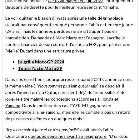
plus imposé depuis le
GP d'Allemagne en juin 2022
: pratiquement
deux ans de disette pour le meilleur représentant Yamaha.
Le voir quitter le blason d'Iwata après une telle dégringolade
n'aurait par conséquent choqué personne. Fabio est encore jeune
(24 ans), mais les années perdues ne se rattrapent pas en
compétition. Demandez à Marc Marquez : l'espagnol sacrifie le
confort financier de son contrat d'usine au HRC pour piloter une
"vieille" Ducati dans une structure privée.
La grille MotoGP 2024
Toute l'actu MotoGP
Dans ces conditions, pourquoi rester quand 2024 s'annonce dans
la même veine ? "
Nous sommes plus loin que jamais
", se désolait-il
après l'ouverture au Qatar, conscient déjà de l'impossibilité de
jouer le titre malgré les
concessions accordées à Honda et
Yamaha
. Dans le meilleur des cas, l'YZR-M1 gagnera en
compétitivité à la mi-saison… mais elle ne comblera pas un retard
de plusieurs dixièmes en quelques mois !
"Il y a un choix à faire et ce n'est pas facile
", avait admis Fabio
Quartararo
quelques semaines avant sa resignature
. "
D'un côté,