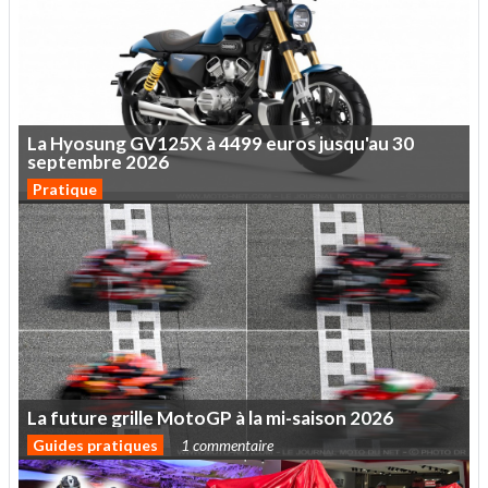
La
Hyosung
GV125X
à
4499
euros
jusqu'au
30
septembre
2026
Pratique
La
future
grille
MotoGP
à
la
mi-saison
2026
Guides pratiques
1 commentaire