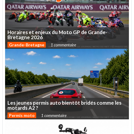
Horaires
et
enjeux
du
Moto
GP
de
Grande-
Bretagne
2026
Grande-Bretagne
1 commentaire
Les
jeunes
permis
auto
bientôt
bridés
comme
les
motards
A2
?
Permis moto
1 commentaire