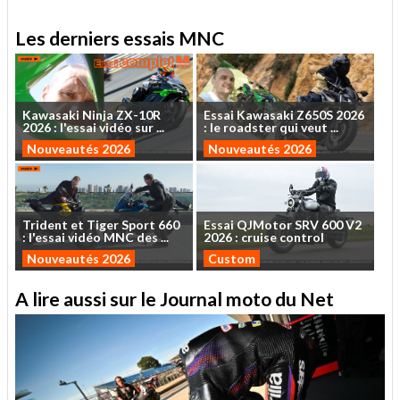
Les derniers essais MNC
Kawasaki
Ninja
ZX-10R
Essai
Kawasaki
Z650S
2026
2026
:
l'essai
vidéo
sur
...
:
le
roadster
qui
veut
...
Nouveautés 2026
Nouveautés 2026
Trident
et
Tiger
Sport
660
Essai
QJMotor
SRV
600
V2
:
l'essai
vidéo
MNC
des
...
2026
:
cruise
control
Nouveautés 2026
Custom
A lire aussi sur le Journal moto du Net