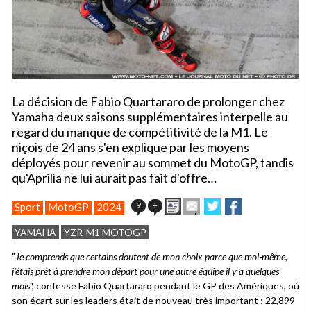
La décision de Fabio Quartararo de prolonger chez
Yamaha deux saisons supplémentaires interpelle au
regard du manque de compétitivité de la M1. Le
niçois de 24 ans s'en explique par les moyens
déployés pour revenir au sommet du MotoGP, tandis
qu'Aprilia ne lui aurait pas fait d'offre…
Imprimer
Envoyer
Partager
Partager
9
+
Sport
MotoGP
2024
cet
sur
sur
article
Twitter
Facebook
YAMAHA
YZR-M1 MOTOGP
à
un
"
Je comprends que certains doutent de mon choix parce que moi-même,
ami
j'étais prêt à prendre mon départ pour une autre équipe il y a quelques
mois
", confesse Fabio Quartararo pendant le GP des Amériques, où
son écart sur les leaders était de nouveau très important : 22,899