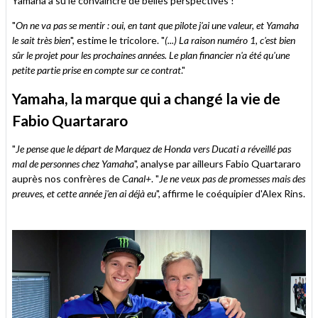
Yamaha a su le convaincre de belles perspectives !
"
On ne va pas se mentir : oui, en tant que pilote j'ai une valeur, et Yamaha
le sait très bien
", estime le tricolore. "
(...) La raison numéro 1, c'est bien
sûr le projet pour les prochaines années. Le plan financier n'a été qu'une
petite partie prise en compte sur ce contrat
."
Yamaha, la marque qui a changé la vie de
Fabio Quartararo
"
Je pense que le départ de Marquez de Honda vers Ducati a réveillé pas
mal de personnes chez Yamaha
", analyse par ailleurs Fabio Quartararo
auprès nos confrères de
Canal+
. "
Je ne veux pas de promesses mais des
preuves, et cette année j'en ai déjà eu
", affirme le coéquipier d'Alex Rins.