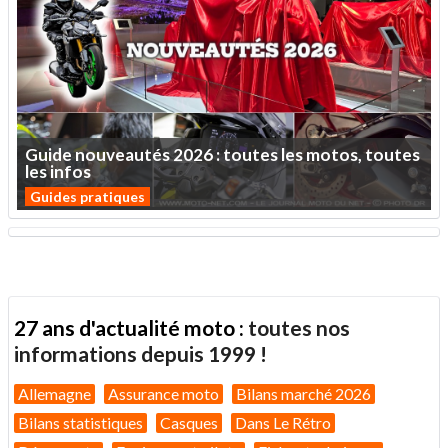
Guide
nouveautés
2026
:
toutes
les
motos,
toutes
les
infos
Guides pratiques
27 ans d'actualité moto :
toutes nos
informations depuis 1999 !
Allemagne
Assurance moto
Bilans marché 2026
Bilans statistiques
Casques
Dans Le Rétro