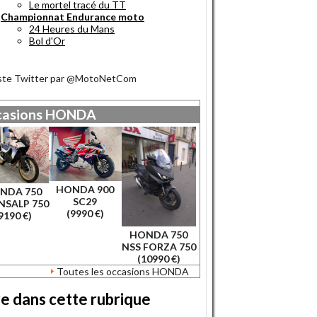
Le mortel tracé du TT
Championnat Endurance moto
24 Heures du Mans
Bol d'Or
iste Twitter par @MotoNetCom
asions
HONDA
HONDA 900
NDA 750
SC29
NSALP 750
(9990 €)
9190 €)
HONDA 750
NSS FORZA 750
(10990 €)
Toutes les occasions HONDA
re dans cette rubrique