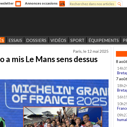
Rechercher
wsletter
Annonces occasions
Formulaire de recherche
ÉS
ESSAIS
DOSSIERS
VIDÉOS
SPORT
ÉQUIPEMENTS
P
Paris, le
12 mai 2025
o a mis Le Mans sens dessus
8 aoû
14h3
Breta
7 aoû
18h2
Breta
16h1
10h2
Franc
09h2
humai