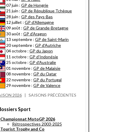
07 juin :
GP de Hongrie
21 juin :
GP de République Tchèque
28 juin :
GP des Pays-Bas
12 juillet :
GP d'Allemagne
09 août :
GP de Grande-Bretagne
30 août :
GP d'Aragon
13 septembre :
GP de Saint-Marin
20 septembre :
GP d'Autriche
04 octobre :
GP du Japon
11 octobre :
GP d'Indonésie
25 octobre :
GP d'Australie
01 novembre :
GP de Malaisie
08 novembre :
GP du Qatar
22 novembre :
GP du Portugal
29 novembre :
GP de Valence
AISON 2026
|
SAISONS PRÉCÉDENTES
dossiers Sport
Championnat MotoGP 2026
Rétrospectives 2003-2025
Tourist Trophy and Co