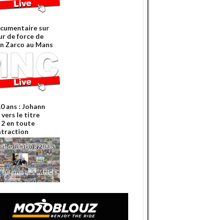
cumentaire sur
ur de force de
n Zarco au Mans
 10 ans : Johann
vers le titre
2 en toute
traction