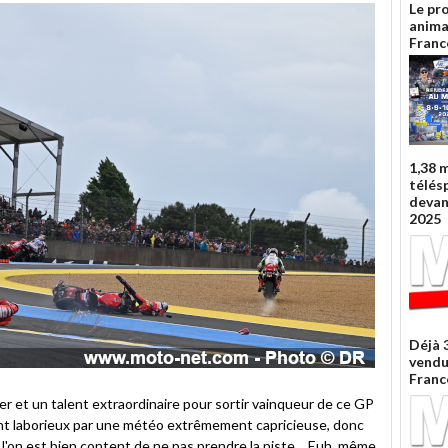
Le pr
anima
Fran
1,38 m
télés
devan
2025
Déjà 3
vendu
Fran
'acier et un talent extraordinaire pour sortir vainqueur de ce GP
nt laborieux par une météo extrêmement capricieuse, donc
 l'on est bien content de ne pas prendre la piste… Euh, même