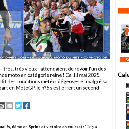
S
- très, très vieux - attendaient de revoir l'un des
Cal
nce moto en catégorie reine ! Ce 11 mai 2025,
rofit des conditions météo piégeuses et malgré sa
rt en MotoGP, le n°5 s'est offert un second
Imprimer
Envoyer
Partager
Partager
cet
sur
sur
article
Twitter
Facebook
à
un
lifs, 6ème en Sprint et victoire en course) :
"
Il n’y a