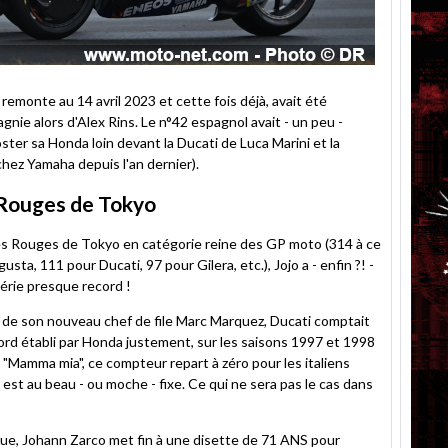
 remonte au 14 avril 2023 et cette fois déjà, avait été
nie alors d'Alex Rins. Le n°42 espagnol avait - un peu -
ter sa Honda loin devant la Ducati de Luca Marini et la
hez Yamaha depuis l'an dernier).
 Rouges de Tokyo
des Rouges de Tokyo en catégorie reine des GP moto (314 à ce
ta, 111 pour Ducati, 97 pour Gilera, etc.), Jojo a - enfin ?! -
érie presque record !
rez de son nouveau chef de file Marc Marquez, Ducati comptait
ord établi par Honda justement, sur les saisons 1997 et 1998
 "Mamma mia", ce compteur repart à zéro pour les italiens
est au beau - ou moche - fixe. Ce qui ne sera pas le cas dans
ique, Johann Zarco met fin à une disette de 71 ANS pour