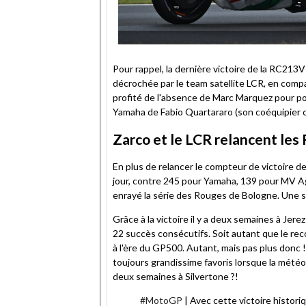
Pour rappel, la dernière victoire de la RC213V
décrochée par le team satellite LCR, en compag
profité de l'absence de Marc Marquez pour pos
Yamaha de Fabio Quartararo (son coéquipier c
Zarco et le LCR relancent les
En plus de relancer le compteur de victoire 
jour, contre 245 pour Yamaha, 139 pour MV Agus
enrayé la série des Rouges de Bologne. Une s
Grâce à la victoire il y a deux semaines à Je
22 succès consécutifs. Soit autant que le rec
à l'ère du GP500. Autant, mais pas plus donc !
toujours grandissime favoris lorsque la météo 
deux semaines à Silvertone ?!
#MotoGP
| Avec cette victoire histor