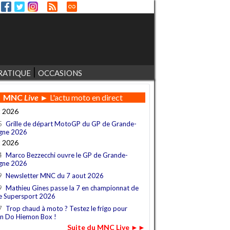
RATIQUE
OCCASIONS
MNC
Live
► L'actu moto en direct
t 2026
5
Grille de départ MotoGP du GP de Grande-
gne 2026
t 2026
4
Marco Bezzecchi ouvre le GP de Grande-
gne 2026
9
Newsletter MNC du 7 aout 2026
9
Mathieu Gines passe la 7 en championnat de
e Supersport 2026
7
Trop chaud à moto ? Testez le frigo pour
n Do Hiemon Box !
Suite du MNC Live ►►