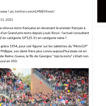
sseur !
pic.twitter.com/nLMWjYAxwU
11, 2025
 la vitesse moto française en devenant le premier français à
ue d'un Grand prix moto depuis Louis Rossi : l'actuel consultant
2 en catégorie GP125. Et en catégorie reine ?
e grâce 1954, pour voir figurer sur les tablettes du "MotoGP"
 Philippe, son demi-frère plus connu aujourd'hui (mais né en
de Reims-Gueux, le fils de Georges "Jojo la moto" s'était non
ussi en 350.