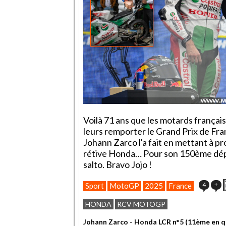
Voilà 71 ans que les motards français 
leurs remporter le Grand Prix de Fra
Johann Zarco l'a fait en mettant à p
rétive Honda… Pour son 150ème dépa
salto. Bravo Jojo !
4
+
Sport
MotoGP
2025
France
HONDA
RCV MOTOGP
Johann Zarco - Honda LCR n°5 (11ème en qua