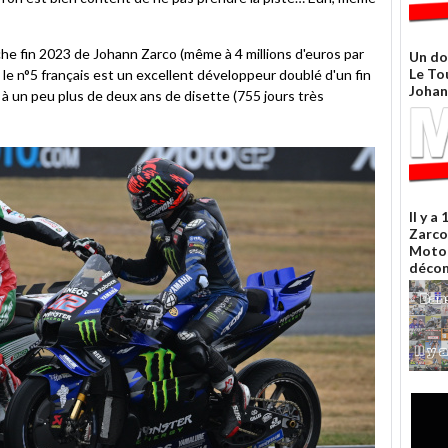
he fin 2023 de Johann Zarco (même à 4 millions d'euros par
Un do
Le To
, le n°5 français est un excellent développeur doublé d'un fin
Johan
n à un peu plus de deux ans de disette (755 jours très
Il y a
Zarco 
Moto 
décon