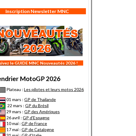
Inscription Newsletter MNC
uivez le GUIDE MNC Nouveautés 2026 !
endrier MotoGP 2026
Plateau :
Les pilotes et leurs motos 2026
01 mars :
GP de Thaïlande
22 mars :
GP du Brésil
29 mars :
GP des Amériques
26 avril :
GP d'Espagne
10 mai :
GP de France
17 mai :
GP de Catalogne
31 mai :
GP d'Italie