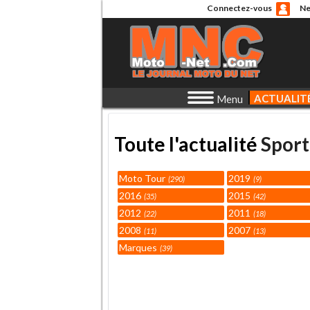
Connectez-vous
Ne
ACTUALIT
Menu
Toute l'actualité
Sport
Moto Tour
2019
290
9
2016
2015
35
42
2012
2011
22
18
2008
2007
11
13
Marques
39