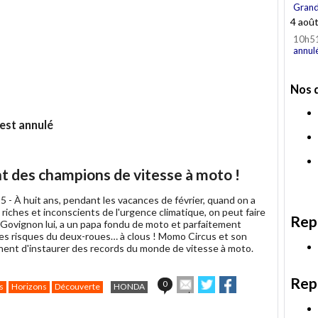
Grand
4 aoû
10h5
annul
Nos 
 est annulé
t des champions de vitesse à moto !
5 -
À huit ans, pendant les vacances de février, quand on a
riches et inconscients de l'urgence climatique, on peut faire
Rep
y Govignon lui, a un papa fondu de moto et parfaitement
es risques du deux-roues… à clous ! Momo Circus et son
nent d'instaurer des records du monde de vitesse à moto.
Rep
Envoyer
Partager
Partager
0
s
Horizons
Découverte
HONDA
cet
sur
sur
article
Twitter
Facebook