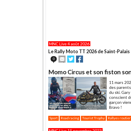
MNC Live 4 août 2026
Le Rally Moto TT 2026 de Saint-Palais
Envoyer
Partager
Partager
0
cet
sur
sur
article
Twitter
Facebook
Momo Circus et son fiston son
à
un
11 mars 202
ami
des parents 
du ski. Gar
conscient d
garçon vien
Bravo !
Sport
Road racing
Tourist Trophy
Rallyes routier
MNC Live 15 novembre 2023