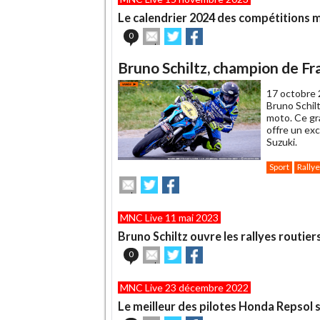
Le calendrier 2024 des compétitions mo
Envoyer
Partager
Partager
0
cet
sur
sur
article
Twitter
Facebook
Bruno Schiltz, champion de Fra
à
un
17 octobre 
ami
Bruno Schilt
moto. Ce gran
offre un ex
Suzuki.
Sport
Rallye
Envoyer
Partager
Partager
cet
sur
sur
article
Twitter
Facebook
MNC Live 11 mai 2023
à
un
Bruno Schiltz ouvre les rallyes routier
ami
Envoyer
Partager
Partager
0
cet
sur
sur
article
Twitter
Facebook
MNC Live 23 décembre 2022
à
un
Le meilleur des pilotes Honda Repsol s
ami