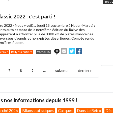
ami
nouv
ssic 2022 : c'est parti !
re 2022 -
Nous y voilà... Jeudi 15 septembre à Nador (Maroc) :
ents auto et moto de la neuvième édition du Rallye des
’apprêtent à affronter plus de 3300 km de pistes marocaines
raversées d’oueds et hors-pistes désertiques. Compte rendu
remières étapes.
Envoyer
Partager
Partager
0
terrain
Rallyes routiers
YAMAHA
cet
sur
sur
article
Twitter
Facebook
à
un
7
8
9
…
suivant ›
dernier »
ami
s nos informations depuis 1999 !
arché 2026
Bilans statistiques
Casques
Dans Le Rétro
Déc