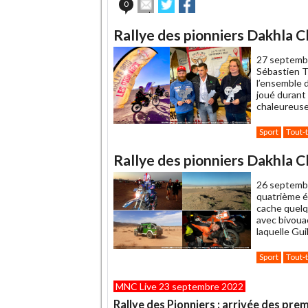
Envoyer
Partager
Partager
0
cet
sur
sur
article
Twitter
Facebook
Rallye des pionniers Dakhla Cla
à
un
27 septemb
ami
Sébastien T
l’ensemble d
joué durant 
chaleureuse
Sport
Tout-
Rallye des pionniers Dakhla Cl
26 septemb
quatrième ét
cache quelq
avec bivoua
laquelle Gui
Sport
Tout-
MNC Live 23 septembre 2022
Rallye des Pionniers : arrivée des prem