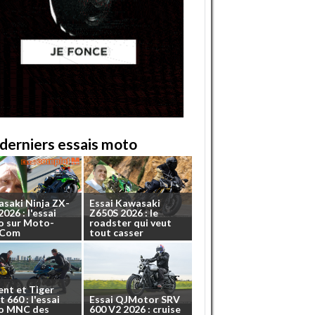
derniers essais moto
asaki
Ninja
ZX-
Essai
Kawasaki
2026
:
l'essai
Z650S
2026
:
le
o
sur
Moto-
roadster
qui
veut
.Com
tout
casser
ent
et
Tiger
t
660
:
l'essai
Essai
QJMotor
SRV
o
MNC
des
600
V2
2026
:
cruise