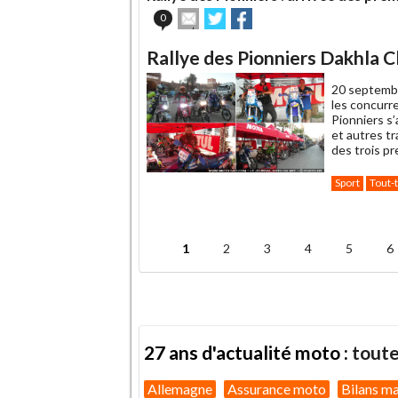
Envoyer
Partager
Partager
0
cet
sur
sur
article
Twitter
Facebook
Rallye des Pionniers Dakhla Cla
à
un
20 septemb
ami
les concurr
Pionniers s
et autres t
des trois p
Sport
Tout-
.
1
2
3
4
5
6
Pages
27 ans d'actualité moto :
toute
Allemagne
Assurance moto
Bilans m