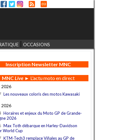
RATIQUE
OCCASIONS
Inscription Newsletter MNC
MNC
Live
► L'actu moto en direct
t 2026
7
Les nouveaux coloris des motos Kawasaki
t 2026
4
Horaires et enjeux du Moto GP de Grande-
gne 2026
6
Max Toth débarque en Harley-Davidson
r World Cup
7
KTM-Tech3 remplace Viñales au GP de