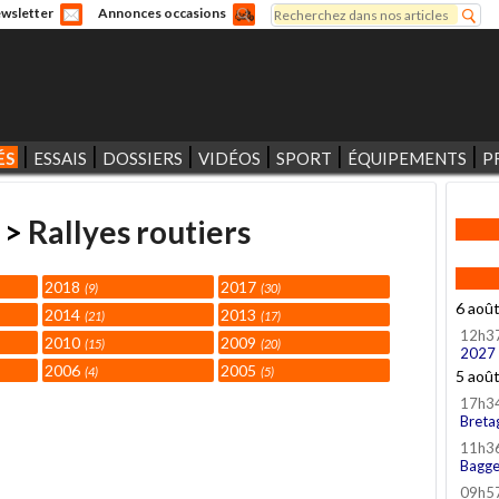
Rechercher
wsletter
Annonces occasions
Formulaire de recherche
ÉS
ESSAIS
DOSSIERS
VIDÉOS
SPORT
ÉQUIPEMENTS
P
>
Rallyes routiers
2018
2017
9
30
6 aoû
2014
2013
21
17
12h3
2010
2009
15
20
2027
2006
2005
4
5
5 aoû
17h3
Breta
11h3
Bagge
09h5