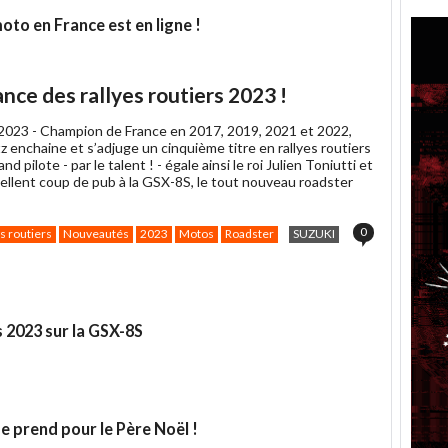
à
un
to en France est en ligne !
ami
nce des rallyes routiers 2023 !
2023 -
Champion de France en 2017, 2019, 2021 et 2022,
z enchaine et s’adjuge un cinquième titre en rallyes routiers
d pilote - par le talent ! - égale ainsi le roi Julien Toniutti et
cellent coup de pub à la GSX-8S, le tout nouveau roadster
0
s routiers
Nouveautés
2023
Motos
Roadster
SUZUKI
s 2023 sur la GSX-8S
e prend pour le Père Noël !