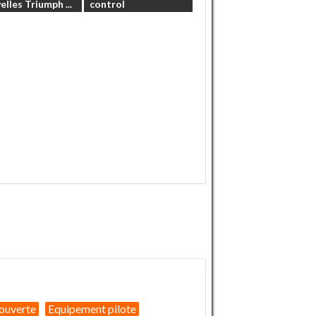
elles
Triumph
...
control
ouverte
Equipement pilote