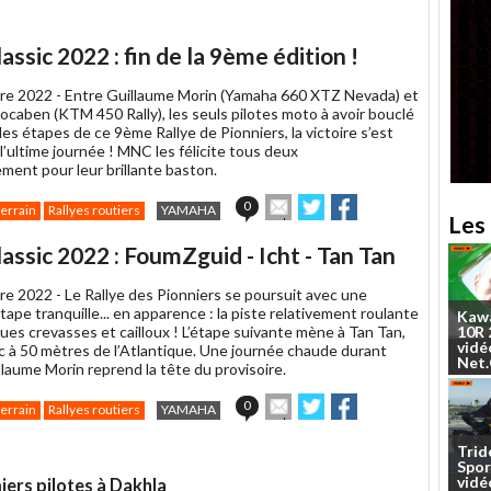
ssic 2022 : fin de la 9ème édition !
re 2022 -
Entre Guillaume Morin (Yamaha 660 XTZ Nevada) et
ocaben (KTM 450 Rally), les seuls pilotes moto à avoir bouclé
es étapes de ce 9ème Rallye de Pionniers, la victoire s’est
l’ultime journée ! MNC les félicite tous deux
ment pour leur brillante baston.
Envoyer
Partager
Partager
0
terrain
Rallyes routiers
YAMAHA
Les 
cet
sur
sur
article
Twitter
Facebook
assic 2022 : FoumZguid - Icht - Tan Tan
à
un
re 2022 -
Le Rallye des Pionniers se poursuit avec une
ami
ape tranquille... en apparence : la piste relativement roulante
Kaw
ues crevasses et cailloux ! L’étape suivante mène à Tan Tan,
10R
vidé
c à 50 mètres de l’Atlantique. Une journée chaude durant
Net
llaume Morin reprend la tête du provisoire.
Envoyer
Partager
Partager
0
terrain
Rallyes routiers
YAMAHA
cet
sur
sur
article
Twitter
Facebook
Trid
à
Spor
un
vidé
iers pilotes à Dakhla