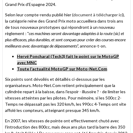
Grand Prix d'Espagne 2024.
Selon leur compte-rendu publié hier (
document à télécharger ici
),
la catégorie reine des Grand Prix moto accueillera dans trois ans
de tous nouveaux prototypes qui répondront à un nouveau
règlement : "
ces machines seront davantage adaptées à la route (sic) et
plus efficaces, plus durables, et sont conçues pour créer des courses encore
meilleures avec davantage de dépassements
", annonce-t-on.
Hervé Poncharal (Tech3) fait le point sur le MotoGP
avec MNC
Toute l’actualité MotoGP sur Moto-Net.Com
Six points sont dévoilés et détaillés ci-dessous par les
organisateurs. Moto-Net.Com retient principalement que la
cylindrée repart à la baisse, dans l'espoir - illusoire ? - de limiter les
vitesses atteintes par les pilotes. Pour mémoire, si les 500cc 2-
Temps ne dépassait pas les 320 km/h, les 990cc 4-Temps ont vite
affolé les compteurs, atteignant presque 345 km/h.
En 2007, les vitesses de pointe ont effectivement chuté avec
l'introduction des 800cc, mais deux ans plus tard la barre des 350