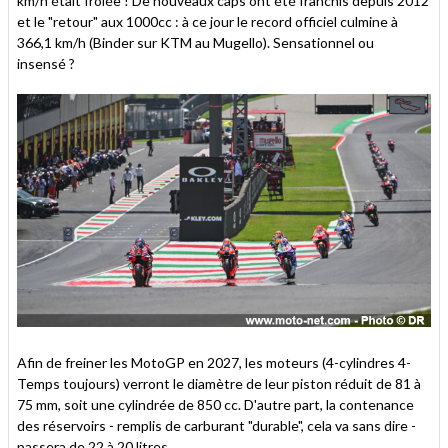
km/h était frôlée ! De nouveaux caps ont été franchis depuis 2012
et le "retour" aux 1000cc : à ce jour le record officiel culmine à
366,1 km/h (Binder sur KTM au Mugello). Sensationnel ou
insensé ?
Afin de freiner les MotoGP en 2027, les moteurs (4-cylindres 4-
Temps toujours) verront le diamètre de leur piston réduit de 81 à
75 mm, soit une cylindrée de 850 cc. D'autre part, la contenance
des réservoirs - remplis de carburant "durable", cela va sans dire -
passera de 22 à 20 litres.