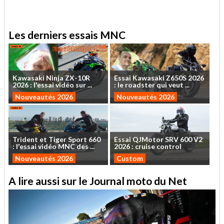
Les derniers essais MNC
Kawasaki
Ninja
ZX-10R
Essai
Kawasaki
Z650S
2026
2026
:
l'essai
vidéo
sur
...
:
le
roadster
qui
veut
...
Nouveautés 2026
Nouveautés 2026
Trident
et
Tiger
Sport
660
Essai
QJMotor
SRV
600
V2
:
l'essai
vidéo
MNC
des
...
2026
:
cruise
control
Nouveautés 2026
Custom
A lire aussi sur le Journal moto du Net