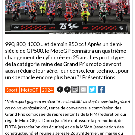
990, 800, 1000… et demain 850 cc ! Après un demi-
siècle de GP500, le MotoGP connaîtra un quatrième
changement de cylindrée en 25 ans. Les prototypes
de la catégorie reine des Grand Prix moto devront
aussi réduire leur aéro, leur conso, leur techno… pour
un spectacle encore plus beau ?! Présentations.
Imprimer
Envoyer
Partager
Partager
0
+
Sport
MotoGP
2024
cet
sur
sur
article
Twitter
Facebook
"
Notre sport gagnera en sécurité, en durabilité ainsi qu'en spectacle grâce à
à
ces nouvelles régulations
", tente de convaincre la commission des
un
Grand Prix composée de représentants de la FIM (fédération qui
ami
régit le MotoGP), la Dorna (société qui assure la promotion), de
l'IRTA (association des écuries) et de la MSMA (association des
constructeurs) et réunie à Jerez le 26 avril dernier, en marge du