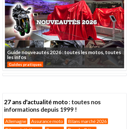
Guide
nouveautés
2026
:
toutes
les
motos,
toutes
les
infos
Guides pratiques
27 ans d'actualité moto :
toutes nos
informations depuis 1999 !
Allemagne
Assurance moto
Bilans marché 2026