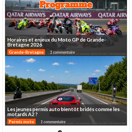
Horaires
et
enjeux
du
Moto
GP
de
Grande-
Bretagne
2026
Grande-Bretagne
1 commentaire
Les
jeunes
permis
auto
bientôt
bridés
comme
les
motards
A2
?
Permis moto
1 commentaire