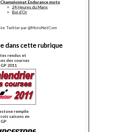
Championnat Endurance moto
24 Heures du Mans
Bol d'Or
iste Twitter par @MotoNetCom
re dans cette rubrique
es rendus et
ses des courses
 GP 2011
estone rempile
trois saisons en
 GP