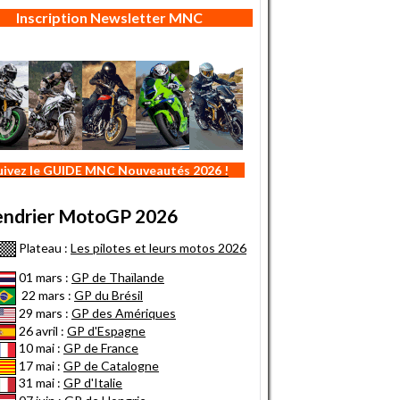
Inscription Newsletter MNC
uivez le GUIDE MNC Nouveautés 2026 !
endrier MotoGP 2026
Plateau :
Les pilotes et leurs motos 2026
01 mars :
GP de Thaïlande
22 mars :
GP du Brésil
29 mars :
GP des Amériques
26 avril :
GP d'Espagne
10 mai :
GP de France
17 mai :
GP de Catalogne
31 mai :
GP d'Italie