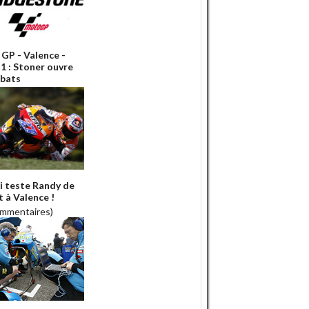
GP - Valence -
 1 : Stoner ouvre
ébats
i teste Randy de
t à Valence !
ommentaires)