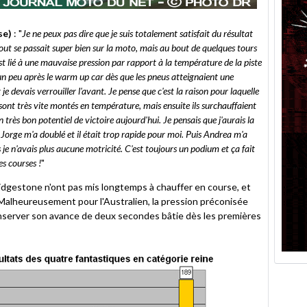
se)
: "
Je ne peux pas dire que je suis totalement satisfait du résultat
out se passait super bien sur la moto, mais au bout de quelques tours
st lié à une mauvaise pression par rapport à la température de la piste
un peu après le warm up car dès que les pneus atteignaient une
t je devais verrouiller l'avant. Je pense que c'est la raison pour laquelle
s sont très vite montés en température, mais ensuite ils surchauffaient
n très bon potentiel de victoire aujourd'hui. Je pensais que j'aurais la
 Jorge m'a doublé et il était trop rapide pour moi. Puis Andrea m'a
s je n'avais plus aucune motricité. C'est toujours un podium et ça fait
es courses !
"
Bridgestone n'ont pas mis longtemps à chauffer en course, et
alheureusement pour l'Australien, la pression préconisée
conserver son avance de deux secondes bâtie dès les premières