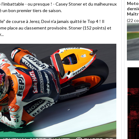
Moto 
 l'imbattable - ou presque ! - Casey Stoner et du malheureux
derni
é un bon premier tiers de saison.
Maîtr
(22 c
e" de course à Jerez, Dovi n'a jamais quitté le Top 4 ! Il
ème place au classement provisoire. Stoner (152 points) et
..