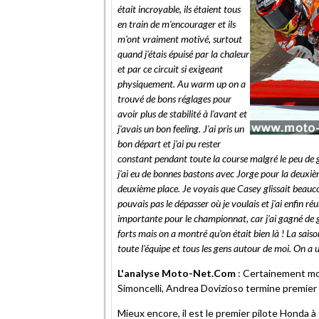
était incroyable, ils étaient tous
en train de m'encourager et ils
m'ont vraiment motivé, surtout
quand j'étais épuisé par la chaleur
et par ce circuit si exigeant
physiquement. Au warm up on a
trouvé de bons réglages pour
avoir plus de stabilité à l'avant et
j'avais un bon feeling. J'ai pris un
bon départ et j'ai pu rester
constant pendant toute la course malgré le peu de gr
j'ai eu de bonnes bastons avec Jorge pour la deuxième
deuxième place. Je voyais que Casey glissait beaucou
pouvais pas le dépasser où je voulais et j'ai enfin r
importante pour le championnat, car j'ai gagné de gr
forts mais on a montré qu'on était bien là ! La sais
toute l'équipe et tous les gens autour de moi. On a
L'analyse Moto-Net.Com
: Certainement moi
Simoncelli, Andrea Dovizioso termine premier 
Mieux encore, il est le premier pilote Honda à f