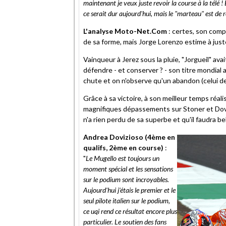
maintenant je veux juste revoir la course à la télé 
ce serait dur aujourd'hui, mais le "marteau" est de r
L'analyse Moto-Net.Com
: certes, son compa
de sa forme, mais Jorge Lorenzo estime à juste 
Vainqueur à Jerez sous la pluie, "Jorgueil" ava
défendre - et conserver ? - son titre mondial
chute et on n'observe qu'un abandon (celui de
Grâce à sa victoire, à son meilleur temps réali
magnifiques dépassements sur Stoner et Dov
n'a rien perdu de sa superbe et qu'il faudra b
Andrea Dovizioso (4ème en
qualifs, 2ème en course)
:
"
Le Mugello est toujours un
moment spécial et les sensations
sur le podium sont incroyables.
Aujourd'hui j'étais le premier et le
seul pilote italien sur le podium,
ce uqi rend ce résultat encore plus
particulier. Le soutien des fans