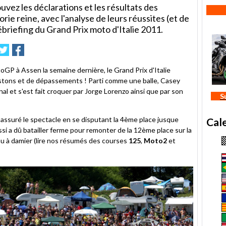
ez les déclarations et les résultats des
rie reine, avec l'analyse de leurs réussites (et de
riefing du Grand Prix moto d'Italie 2011.
mer
nvoyer
Partager
Partager
sur
sur
e
Twitter
Facebook
GP à Assen la semaine dernière, le Grand Prix d'Italie
bastons et de dépassements ! Parti comme une balle, Casey
al et s'est fait croquer par Jorge Lorenzo ainsi que par son
S
assuré le spectacle en se disputant la 4ème place jusque
Cal
si a dû batailler ferme pour remonter de la 12ème place sur la
eau à damier (lire nos résumés des courses
125
,
Moto2
et