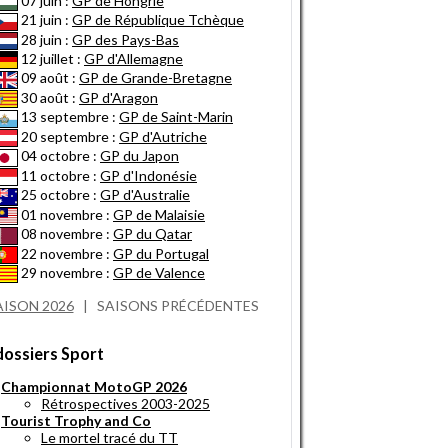
07 juin :
GP de Hongrie
21 juin :
GP de République Tchèque
28 juin :
GP des Pays-Bas
12 juillet :
GP d'Allemagne
09 août :
GP de Grande-Bretagne
30 août :
GP d'Aragon
13 septembre :
GP de Saint-Marin
20 septembre :
GP d'Autriche
04 octobre :
GP du Japon
11 octobre :
GP d'Indonésie
25 octobre :
GP d'Australie
01 novembre :
GP de Malaisie
08 novembre :
GP du Qatar
22 novembre :
GP du Portugal
29 novembre :
GP de Valence
AISON 2026
|
SAISONS PRÉCÉDENTES
dossiers Sport
Championnat MotoGP 2026
Rétrospectives 2003-2025
Tourist Trophy and Co
Le mortel tracé du TT