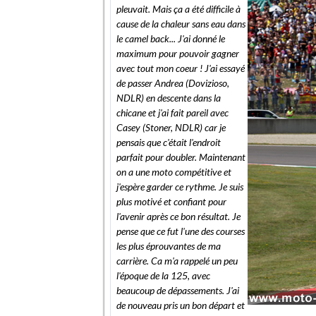
pleuvait. Mais ça a été difficile à
cause de la chaleur sans eau dans
le camel back... J'ai donné le
maximum pour pouvoir gagner
avec tout mon coeur ! J'ai essayé
de passer Andrea (Dovizioso,
NDLR) en descente dans la
chicane et j'ai fait pareil avec
Casey (Stoner, NDLR) car je
pensais que c'était l'endroit
parfait pour doubler. Maintenant
on a une moto compétitive et
j'espère garder ce rythme. Je suis
plus motivé et confiant pour
l'avenir après ce bon résultat. Je
pense que ce fut l'une des courses
les plus éprouvantes de ma
carrière. Ca m'a rappelé un peu
l'époque de la 125, avec
beaucoup de dépassements. J'ai
de nouveau pris un bon départ et