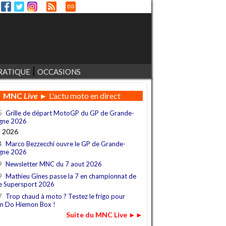
RATIQUE
OCCASIONS
MNC
Live
► L'actu moto en direct
5
Grille de départ MotoGP du GP de Grande-
gne 2026
t 2026
4
Marco Bezzecchi ouvre le GP de Grande-
gne 2026
9
Newsletter MNC du 7 aout 2026
9
Mathieu Gines passe la 7 en championnat de
e Supersport 2026
7
Trop chaud à moto ? Testez le frigo pour
n Do Hiemon Box !
Suite du MNC Live ►►