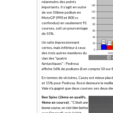
néanmoins des points
importants. Il s'agit en outre
de son 50ème podium en
MotoGP (990 et 800 cc
confondus) en seulement 91
courses, soit un pourcentage
de 55%.
Un ratio impressionnant
certes, mais inférieur à ceux
des trois autres membres du
clan des "quatre
fantastiques" : Pedrosa
affiche 56% de podiums (il en compte 50 sur 
En termes de victoires, Casey est mieux plac
et 15% pour Pedrosa. Rossi demeure le meille
Vale n'a gagné que deux courses ses deux der
Ben Spies (2ème en qualifs,
4ème en course)
: "
C'était une
bonne course, on s'est bien battus
avec Simoncelli, mais j'ai fait