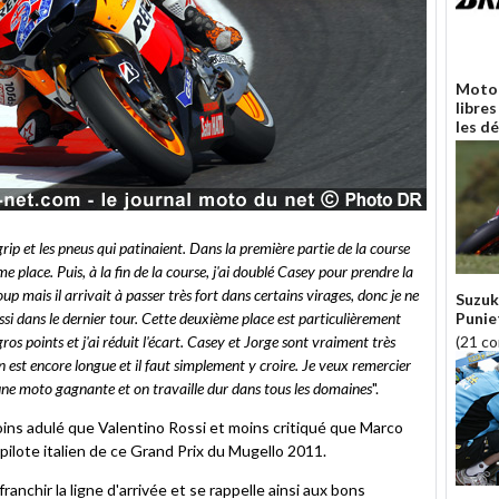
Moto 
libres
les d
ip et les pneus qui patinaient. Dans la première partie de la course
 place. Puis, à la fin de la course, j'ai doublé Casey pour prendre la
p mais il arrivait à passer très fort dans certains virages, donc je ne
Suzuk
éussi dans le dernier tour. Cette deuxième place est particulièrement
Punie
os points et j'ai réduit l'écart. Casey et Jorge sont vraiment très
(21 c
on est encore longue et il faut simplement y croire. Je veux remercier
 une moto gagnante et on travaille dur dans tous les domaines
".
ns adulé que Valentino Rossi et moins critiqué que Marco
pilote italien de ce Grand Prix du Mugello 2011.
ranchir la ligne d'arrivée et se rappelle ainsi aux bons