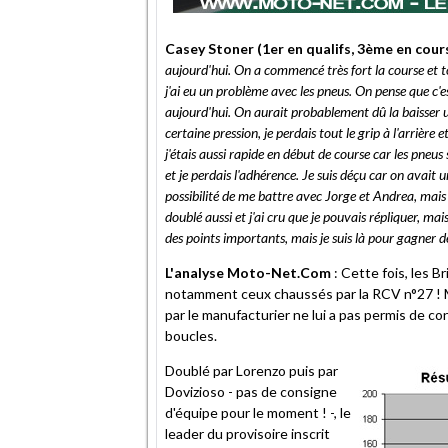
Casey Stoner (1er en qualifs, 3ème en cour
aujourd'hui. On a commencé très fort la course et t
j'ai eu un problème avec les pneus. On pense que c'e
aujourd'hui. On aurait probablement dû la baisser 
certaine pression, je perdais tout le grip à l'arrière e
j'étais aussi rapide en début de course car les pneu
et je perdais l'adhérence. Je suis déçu car on avait u
possibilité de me battre avec Jorge et Andrea, mais
doublé aussi et j'ai cru que je pouvais répliquer, mai
des points importants, mais je suis là pour gagner d
L'analyse Moto-Net.Com
: Cette fois, les 
notamment ceux chaussés par la RCV n°27 ! M
par le manufacturier ne lui a pas permis de 
boucles.
Doublé par Lorenzo puis par
Dovizioso - pas de consigne
d'équipe pour le moment ! -, le
leader du provisoire inscrit