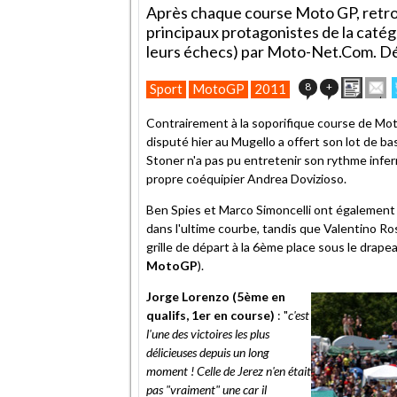
Après chaque course Moto GP, retrouv
principaux protagonistes de la catégo
leurs échecs) par Moto-Net.Com. Déb
Impri
E
8
+
Sport
MotoGP
2011
cet
articl
Contrairement à la soporifique course de Moto
à
disputé hier au Mugello a offert son lot de 
un
Stoner n'a pas pu entretenir son rythme infern
ami
propre coéquipier Andrea Dovizioso.
Ben Spies et Marco Simoncelli ont également 
dans l'ultime courbe, tandis que Valentino Ros
grille de départ à la 6ème place sous le drap
MotoGP
).
Jorge Lorenzo (5ème en
qualifs, 1er en course)
: "
c'est
l'une des victoires les plus
délicieuses depuis un long
moment ! Celle de Jerez n'en était
pas "vraiment" une car il