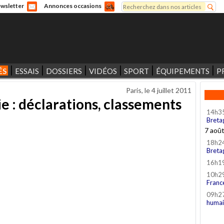
Rechercher
wsletter
Annonces occasions
Formulaire de recherche
ÉS
ESSAIS
DOSSIERS
VIDÉOS
SPORT
ÉQUIPEMENTS
P
Paris, le
4 juillet 2011
ie : déclarations, classements
14h3
Breta
7 aoû
18h2
Breta
16h1
10h2
Franc
09h2
humai