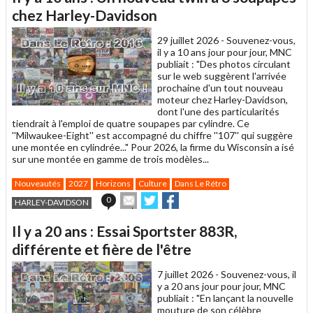
un
chez Harley-Davidson
ami
29 juillet 2026 -
Souvenez-vous,
il y a 10 ans jour pour jour, MNC
publiait : "Des photos circulant
sur le web suggèrent l'arrivée
prochaine d'un tout nouveau
moteur chez Harley-Davidson,
dont l'une des particularités
tiendrait à l'emploi de quatre soupapes par cylindre. Ce
''Milwaukee-Eight'' est accompagné du chiffre ''107'' qui suggère
une montée en cylindrée..." Pour 2026, la firme du Wisconsin a isé
sur une montée en gamme de trois modèles...
Nouveautés
2027
Horizons
Culture
Dans Le Rétro
Envoyer
Partager
Partager
0
HARLEY-DAVIDSON
cet
sur
sur
article
Twitter
Facebook
Il y a 20 ans : Essai Sportster 883R,
à
un
différente et fière de l'être
ami
7 juillet 2026 -
Souvenez-vous, il
y a 20 ans jour pour jour, MNC
publiait : "En lançant la nouvelle
mouture de son célèbre