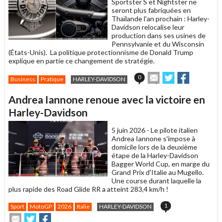
Sportster S et Nightster ne
seront plus fabriquées en
Thaïlande l'an prochain : Harley-
Davidson relocalise leur
production dans ses usines de
Pennsylvanie et du Wisconsin
(États-Unis). La politique protectionnisme de Donald Trump
explique en partie ce changement de stratégie.
Envoyer
Partager
Partager
0
Business
Pratique
HARLEY-DAVIDSON
cet
sur
sur
article
Twitter
Facebook
Andrea Iannone renoue avec la victoire en
à
un
Harley-Davidson
ami
5 juin 2026 -
Le pilote italien
Andrea Iannone s'impose à
domicile lors de la deuxième
étape de la Harley-Davidson
Bagger World Cup, en marge du
Grand Prix d'Italie au Mugello.
Une course durant laquelle la
plus rapide des Road Glide RR a atteint 283,4 km/h !
1
Sport
MotoGP
2026
Italie
HARLEY-DAVIDSON
Envoyer
Partager
Partager