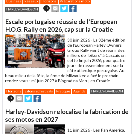
Business
Réseaux
Horizons
Préparations moto
Envoyer
Partager
Partager
0
HARLEY-DAVIDSON
cet
sur
sur
article
Twitter
Facebook
Escale portugaise réussie de l'European
à
un
H.O.G. Rally en 2026, cap sur la Croatie
ami
30 juin 2026 -
La 32ème édition
de l'European Harley Owners
Group Rally vient de réunir des
milliers de ''bikers'' à Cascais en
cette fin juin 2026, pour quatre
jours de rassemblement sur la
côte atlantique portugaise. Au
beau milieu de la fête, la firme de Milwaukee a fixé le prochain
rendez-vous : mi-juin 2027 à Biograd na Moru, en Croatie.
Horizons
Salons et festivals
Pratique
Agenda
HARLEY-DAVIDSON
Envoyer
Partager
Partager
0
cet
sur
sur
article
Twitter
Facebook
Harley-Davidson relocalise la fabrication de
à
un
ses motos en 2027
ami
11 juin 2026 -
Les Pan America,