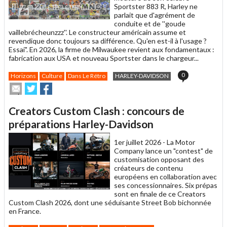
Sportster 883 R, Harley ne
parlait que d'agrément de
conduite et de ''goude
vaillebrécheunzzz''. Le constructeur américain assume et
revendique donc toujours sa différence. Qu'en est-il à l'usage ?
Essai". En 2026, la firme de Milwaukee revient aux fondamentaux :
fabrication aux USA et nouveau Sportster dans le chargeur...
0
Horizons
Culture
Dans Le Rétro
HARLEY-DAVIDSON
Envoyer
Partager
Partager
cet
sur
sur
article
Twitter
Facebook
Creators Custom Clash : concours de
à
un
préparations Harley-Davidson
ami
1er juillet 2026 -
La Motor
Company lance un "contest" de
customisation opposant des
créateurs de contenu
européens en collaboration avec
ses concessionnaires. Six prépas
sont en finale de ce Creators
Custom Clash 2026, dont une séduisante Street Bob bichonnée
en France.