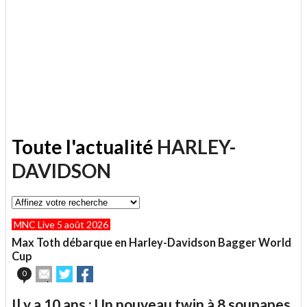
Toute l'actualité
HARLEY-
DAVIDSON
MNC Live 5 août 2026
Max Toth débarque en Harley-Davidson Bagger World
Cup
Envoyer
Partager
Partager
0
cet
sur
sur
article
Twitter
Facebook
Il y a 10 ans : Un nouveau twin à 8 soupapes
à