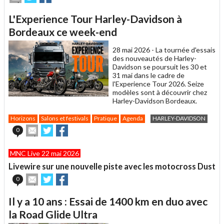
cet
sur
sur
article
Twitter
Facebook
L'Experience Tour Harley-Davidson à
à
un
Bordeaux ce week-end
ami
28 mai 2026 -
La tournée d'essais
des nouveautés de Harley-
Davidson se poursuit les 30 et
31 mai dans le cadre de
l'Experience Tour 2026. Seize
modèles sont à découvrir chez
Harley-Davidson Bordeaux.
Horizons
Salons et festivals
Pratique
Agenda
HARLEY-DAVIDSON
Envoyer
Partager
Partager
0
cet
sur
sur
article
Twitter
Facebook
MNC Live 22 mai 2026
à
un
Livewire sur une nouvelle piste avec les motocross Dust
ami
Envoyer
Partager
Partager
0
cet
sur
sur
article
Twitter
Facebook
Il y a 10 ans : Essai de 1400 km en duo avec
à
un
la Road Glide Ultra
ami