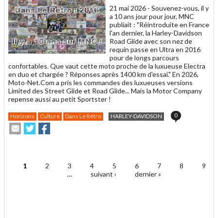
21 mai 2026 -
Souvenez-vous, il y
a 10 ans jour pour jour, MNC
publiait : "Réintroduite en France
l'an dernier, la Harley-Davidson
Road Glide avec son nez de
requin passe en Ultra en 2016
pour de longs parcours
confortables. Que vaut cette moto proche de la luxueuse Electra
en duo et chargée ? Réponses après 1400 km d'essai." En 2026,
Moto-Net.Com a pris les commandes des luxueuses versions
Limited des Street Glide et Road Glide... Mais la Motor Company
repense aussi au petit Sportster !
0
Horizons
Culture
Dans Le Rétro
HARLEY-DAVIDSON
Envoyer
Partager
Partager
cet
sur
sur
article
Twitter
Facebook
.
à
un
1
2
3
4
5
6
7
8
9
ami
Pages
…
suivant ›
dernier »