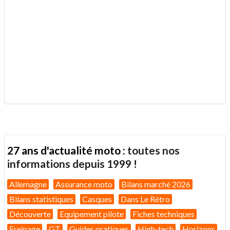
.
27 ans d'actualité moto :
toutes nos
informations depuis 1999 !
Allemagne
Assurance moto
Bilans marché 2026
Bilans statistiques
Casques
Dans Le Rétro
Découverte
Equipement pilote
Fiches techniques
Freinage
GT
Guides pratiques
High-tech
Horizons