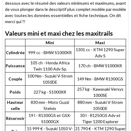
dessous avec le résumé des valeurs minimums et maximums, avant
de vous plonger dans le descriptif plus complet modèle par modèle
avec toutes les données essentielles et fiche technique. On dit
merci qui ?!
Valeurs mini et maxi chez les maxitrails
Mini
Maxi
1301 cc - KTM 1290 Super
Cylindrée
999 cc - BMW S1000XR
Adv S
105 ch - Honda Africa
Puissance
170 ch - BMW S1000XR
Twin 1100 Adv Sp.
100 Nm - Suzuki V-Strom
Couple
149 Nm - BMW R1300GS
1050DE
257 kg - Kawasaki Versys
Poids
227 kg - S1000XR
1000SE
Hauteur
830 mm - Moto Guzzi
880 mm - Suzuki V-Strom
selle
Stelvio
1050DE
19 l - R1300GS et GSX-
30 l - R1250GS Adv et
Réservoir
S1000GX
Tiger 1200 Explorer
15 999 € - Suzuki 1050 V-
21 790 € - KTM 1290 Super