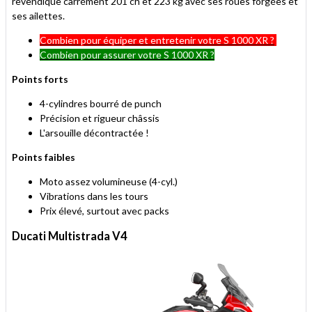
revendique carrément 201 ch et 223 kg avec ses roues forgées et
ses ailettes.
Combien pour équiper et entretenir votre S 1000 XR ?
Combien pour assurer votre S 1000 XR ?
Points forts
4-cylindres bourré de punch
Précision et rigueur châssis
L'arsouille décontractée !
Points faibles
Moto assez volumineuse (4-cyl.)
Vibrations dans les tours
Prix élevé, surtout avec packs
Ducati Multistrada V4