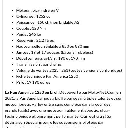
Moteur : bicylindre en V
Cylindrée : 1252 cc
Puissance : 150 ch (non bridable A2)
Couple : 128 Nm
Poids : 245 kg
Réservoir : 21,2 litres
Hauteur selle : réglable à 850 ou 890 mm
Jantes : 19 et 17 pouces (bâtons Tubeless)
Débattements avt/arr : 190 et 190 mm
Transmission : par chaîne
Volume de ventes 2023 : 261 (toutes versions confondues)
Fiche technique Pan America 1250
Prix
: 19 190 euros
La Pan America 1250 en bref
. Découverte par Moto-Net.Com
en
2021,
la Pan America nous a bluffé par ses multiples talents et son
moteur joueur. Harley entre sans complexe dans la cour des
grands (trails) avec une moto admirablement aboutie, ultra-
technologique et bigrement performante. Qui l'eut cru ?! Sa
déclinaison Special intègre les suspensions pilotées par