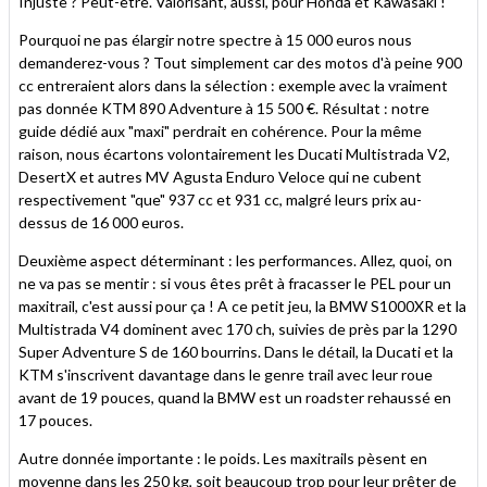
Injuste ? Peut-être. Valorisant, aussi, pour Honda et Kawasaki !
Pourquoi ne pas élargir notre spectre à 15 000 euros nous
demanderez-vous ? Tout simplement car des motos d'à peine 900
cc entreraient alors dans la sélection : exemple avec la vraiment
pas donnée KTM 890 Adventure à 15 500 €. Résultat : notre
guide dédié aux "maxi" perdrait en cohérence. Pour la même
raison, nous écartons volontairement les Ducati Multistrada V2,
DesertX et autres MV Agusta Enduro Veloce qui ne cubent
respectivement "que" 937 cc et 931 cc, malgré leurs prix au-
dessus de 16 000 euros.
Deuxième aspect déterminant : les performances. Allez, quoi, on
ne va pas se mentir : si vous êtes prêt à fracasser le PEL pour un
maxitrail, c'est aussi pour ça ! A ce petit jeu, la BMW S1000XR et la
Multistrada V4 dominent avec 170 ch, suivies de près par la 1290
Super Adventure S de 160 bourrins. Dans le détail, la Ducati et la
KTM s'inscrivent davantage dans le genre trail avec leur roue
avant de 19 pouces, quand la BMW est un roadster rehaussé en
17 pouces.
Autre donnée importante : le poids. Les maxitrails pèsent en
moyenne dans les 250 kg, soit beaucoup trop pour leur prêter de