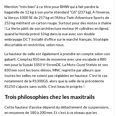
Mention "très bien" à ce titre pour BMW qui a fait perdre la
bagatelle de 12 kg à son porte étendard "GS" (237 kg). A l'inverse,
la Versys 1000 SE de 257 kg et l'Africa Twin Adventure Sports de
253 kg méritent un carton rouge. Surtout pour des motos à chaîne
! La Verte pâtit de son architecture moteur (4-cylindres en ligne),
quand la Honda prend 10 kg dans la vue avec son double
embrayage DCT installé d'office sur le marché français. Stratégie
discurtable et restrictive, selon nous.
La hauteur de selle est également à prendre en compte selon son
gabarit. Comptez 850 mm de moyenne avec une escalade à 880
mm pour la Suzuki 1050 V-StromDE.
La Moto Guzzi Stelvio et ses
830 mm sont les bons élèves. MNC regrette par ailleurs que
toutes les selles ne soient pas réglables en hauteur. C'est le cas
notamment de la R1300GS, alors que la selle de la précédente
R1250 s'ajuste sans outils. C'est beau le progrès !
Trois philosophies chez les maxitrails
Cette hauteur d'assise dépend du débattement de suspensions,
en moyenne de 180 à 200 mm. Et c'est à ce niveau que les