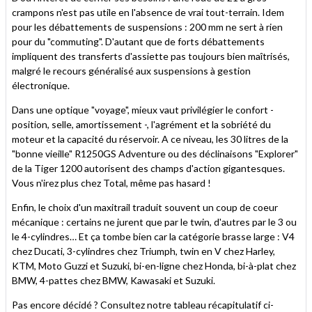
crampons n'est pas utile en l'absence de vrai tout-terrain. Idem
pour les débattements de suspensions : 200 mm ne sert à rien
pour du "commuting". D'autant que de forts débattements
impliquent des transferts d'assiette pas toujours bien maîtrisés,
malgré le recours généralisé aux suspensions à gestion
électronique.
Dans une optique "voyage", mieux vaut privilégier le confort -
position, selle, amortissement -, l'agrément et la sobriété du
moteur et la capacité du réservoir. A ce niveau, les 30 litres de la
"bonne vieille" R1250GS Adventure ou des déclinaisons "Explorer"
de la Tiger 1200 autorisent des champs d'action gigantesques.
Vous n'irez plus chez Total, même pas hasard !
Enfin, le choix d'un maxitrail traduit souvent un coup de coeur
mécanique : certains ne jurent que par le twin, d'autres par le 3 ou
le 4-cylindres… Et ça tombe bien car la catégorie brasse large : V4
chez Ducati, 3-cylindres chez Triumph, twin en V chez Harley,
KTM, Moto Guzzi et Suzuki, bi-en-ligne chez Honda, bi-à-plat chez
BMW, 4-pattes chez BMW, Kawasaki et Suzuki.
Pas encore décidé ? Consultez notre tableau récapitulatif ci-