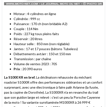
Moteur : 4-cylindres en ligne
Cylindrée : 999 cc
Puissance : 170 ch (non bridable A2)
Couple : 114 Nm
Poids : 227 kg tous pleins faits
Réservoir : 20 litres
Hauteur selle : 850 mm (non réglable)
Jantes : 17 et 17 pouces (bâtons Tubeless)
Débattements avt/arr : 150 et 150 mm
Transmission : par chaîne
Volume de ventes 2023 : 705
Prix
: 20 390 euros
La S1000 XR en bref.
La déclinaison rehaussée du méchant
roadster S1000R offre des performances sidérantes et un confort
surprenant, avec une électronique à faire palir Arianne (la fusée,
pas la copine de Dorothée). La S1000XR n'a en revanche du trail
que son guidon large et relevé : c'est un peu la Porsche Cayenne
de la moto ! Sa variante survitaminée M1000XR à 26 999 €