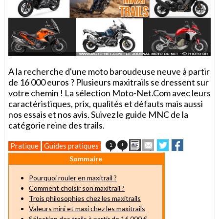
A la recherche d'une moto baroudeuse neuve à partir
de 16 000 euros ? Plusieurs maxitrails se dressent sur
votre chemin ! La sélection Moto-Net.Com avec leurs
caractéristiques, prix, qualités et défauts mais aussi
nos essais et nos avis. Suivez le guide MNC de la
catégorie reine des trails.
Imprimer
Envoyer
Partager
Partager
1
+
Pratique
Guides pratiques
cet
sur
sur
Sommaire
article
Twitter
Facebook
à
un
Pourquoi rouler en maxitrail ?
ami
Comment choisir son maxitrail ?
Trois philosophies chez les maxitrails
Valeurs mini et maxi chez les maxitrails
Sélection des trails à partir de 16 000 €