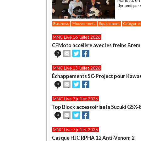
Mariotti, en
dynamique d
Business
Mouvements
Equipement
Catégorie
MNC Live 16 juillet 2026
CFMoto accélère avec les freins Brem
Envoyer
Partager
Partager
0
cet
sur
sur
article
Twitter
Facebook
MNC Live 13 juillet 2026
à
un
Échappements SC-Project pour Kawasa
ami
Envoyer
Partager
Partager
0
cet
sur
sur
article
Twitter
Facebook
MNC Live 7 juillet 2026
à
un
Top Block accessoirise la Suzuki GSX-
ami
Envoyer
Partager
Partager
0
cet
sur
sur
article
Twitter
Facebook
MNC Live 7 juillet 2026
à
un
Casque HJC RPHA 12 Anti-Venom 2
ami