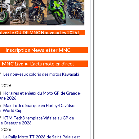
uivez le GUIDE MNC Nouveautés 2026 !
Inscription Newsletter MNC
MNC
Live
► L'actu moto en direct
7
Les nouveaux coloris des motos Kawasaki
t 2026
4
Horaires et enjeux du Moto GP de Grande-
gne 2026
6
Max Toth débarque en Harley-Davidson
r World Cup
7
KTM-Tech3 remplace Viñales au GP de
e-Bretagne 2026
t 2026
1
Le Rally Moto TT 2026 de Saint-Palais est