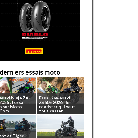
derniers essais moto
asaki
Ninja
ZX-
Essai
Kawasaki
2026
:
l'essai
Z650S
2026
:
le
o
sur
Moto-
roadster
qui
veut
.Com
tout
casser
ent
et
Tiger