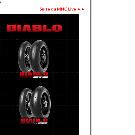
é
Suite du MNC Live ►►