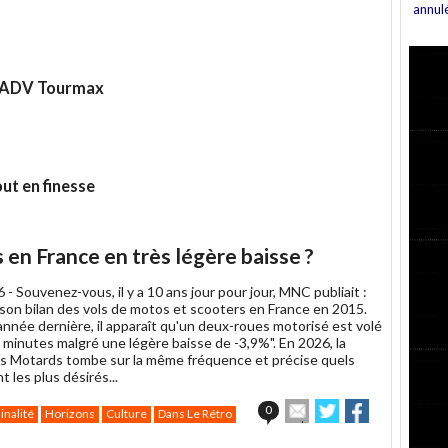
annul
 X-ADV Tourmax
out en finesse
s en France en très légère baisse ?
6 -
Souvenez-vous, il y a 10 ans jour pour jour, MNC publiait :
 son bilan des vols de motos et scooters en France en 2015.
année dernière, il apparaît qu'un deux-roues motorisé est volé
 minutes malgré une légère baisse de -3,9%". En 2026, la
s Motards tombe sur la même fréquence et précise quels
 les plus désirés...
Envoyer
Partager
Partager
0
inalité
Horizons
Culture
Dans Le Rétro
cet
sur
sur
article
Twitter
Facebook