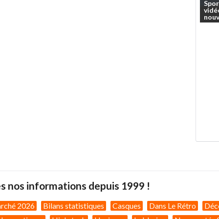
Spor
vidé
nouv
s nos informations depuis 1999 !
arché 2026
Bilans statistiques
Casques
Dans Le Rétro
Déc