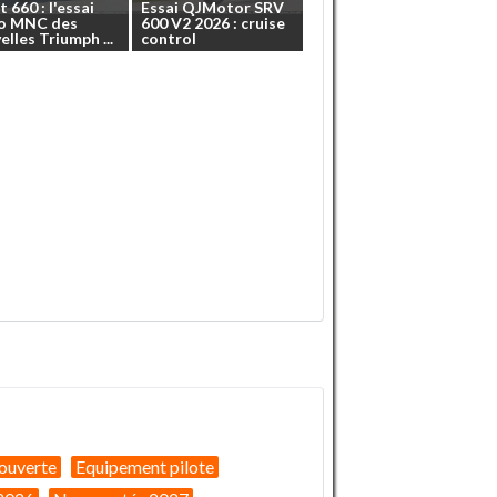
t
660
:
l'essai
Essai
QJMotor
SRV
o
MNC
des
600
V2
2026
:
cruise
elles
Triumph
...
control
ouverte
Equipement pilote