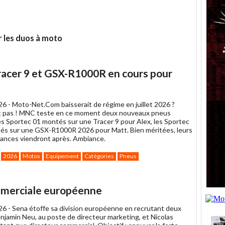
r les duos à moto
Tracer 9 et GSX-R1000R en cours pour
026 -
Moto-Net.Com baisserait de régime en juillet 2026 ?
 pas ! MNC teste en ce moment deux nouveaux pneus
les Sportec 01 montés sur une Tracer 9 pour Alex, les Sportec
llés sur une GSX-R1000R 2026 pour Matt. Bien méritées, leurs
ances viendront après. Ambiance.
2026
Motos
Equipement
Catégories
Pneus
er
mmerciale européenne
026 -
Sena étoffe sa division européenne en recrutant deux
enjamin Neu, au poste de directeur marketing, et Nicolas