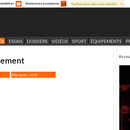
Rechercher
wsletter
Annonces occasions
Formulaire de recherche
ÉS
ESSAIS
DOSSIERS
VIDÉOS
SPORT
ÉQUIPEMENTS
P
Acces
pement
Marques
1578