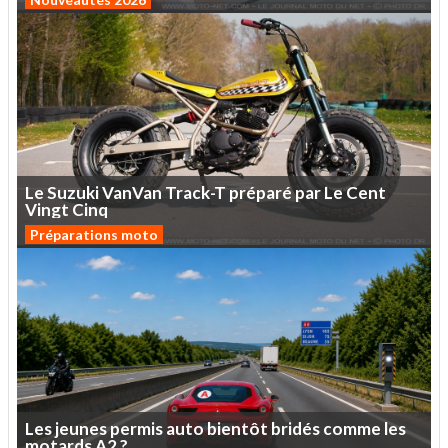
Le
Suzuki
VanVan
Track-T
préparé
par
Le
Cent
Vingt
Cinq
Préparations moto
Les
jeunes
permis
auto
bientôt
bridés
comme
les
motards
A2
?