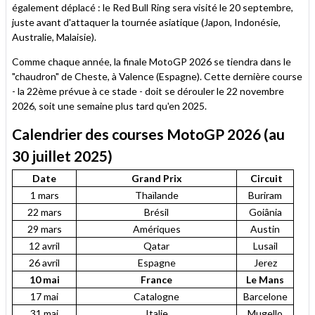
également déplacé : le Red Bull Ring sera visité le 20 septembre,
juste avant d'attaquer la tournée asiatique (Japon, Indonésie,
Australie, Malaisie).
Comme chaque année, la finale MotoGP 2026 se tiendra dans le
"chaudron" de Cheste, à Valence (Espagne). Cette dernière course
- la 22ème prévue à ce stade - doit se dérouler le 22 novembre
2026, soit une semaine plus tard qu'en 2025.
Calendrier des courses MotoGP 2026 (au
30 juillet 2025)
Date
Grand Prix
Circuit
1 mars
Thaïlande
Buriram
22 mars
Brésil
Goiânia
29 mars
Amériques
Austin
12 avril
Qatar
Lusail
26 avril
Espagne
Jerez
10 mai
France
Le Mans
17 mai
Catalogne
Barcelone
31 mai
Italie
Mugello