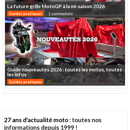
La
future
grille
MotoGP
à
la
mi-saison
2026
Guides pratiques
1 commentaire
Guide
nouveautés
2026
:
toutes
les
motos,
toutes
les
infos
Guides pratiques
27 ans d'actualité moto :
toutes nos
informations depuis 1999 !