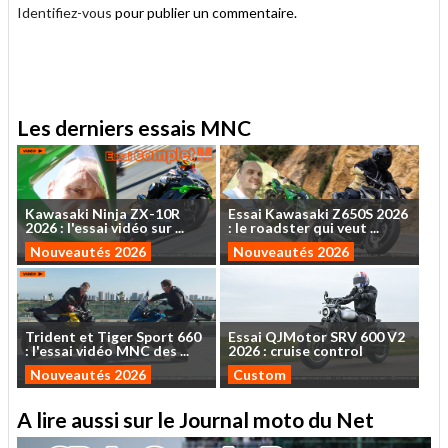
Identifiez-vous
pour publier un commentaire.
.
Les derniers essais MNC
Kawasaki
Ninja
ZX-10R
Essai
Kawasaki
Z650S
2026
2026
:
l'essai
vidéo
sur
...
:
le
roadster
qui
veut
...
Nouveautés 2026
Nouveautés 2026
Trident
et
Tiger
Sport
660
Essai
QJMotor
SRV
600
V2
:
l'essai
vidéo
MNC
des
...
2026
:
cruise
control
Nouveautés 2026
Custom
A lire aussi sur le Journal moto du Net