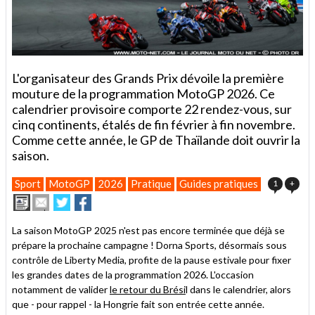
L'organisateur des Grands Prix dévoile la première
mouture de la programmation MotoGP 2026. Ce
calendrier provisoire comporte 22 rendez-vous, sur
cinq continents, étalés de fin février à fin novembre.
Comme cette année, le GP de Thaïlande doit ouvrir la
saison.
Sport
MotoGP
2026
Pratique
Guides pratiques
1
+
Imprimer
Envoyer
Partager
Partager
cet
sur
sur
article
Twitter
Facebook
La saison MotoGP 2025 n'est pas encore terminée que déjà se
à
prépare la prochaine campagne ! Dorna Sports, désormais sous
un
contrôle de Liberty Media, profite de la pause estivale pour fixer
ami
les grandes dates de la programmation 2026. L'occasion
notamment de valider
le retour du Brési
l dans le calendrier, alors
que - pour rappel - la Hongrie fait son entrée cette année.