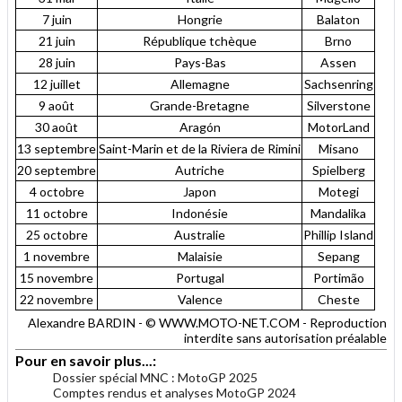
7 juin
Hongrie
Balaton
21 juin
République tchèque
Brno
28 juin
Pays-Bas
Assen
12 juillet
Allemagne
Sachsenring
9 août
Grande-Bretagne
Silverstone
30 août
Aragón
MotorLand
13 septembre
Saint-Marin et de la Riviera de Rimini
Misano
20 septembre
Autriche
Spielberg
4 octobre
Japon
Motegi
11 octobre
Indonésie
Mandalika
25 octobre
Australie
Phillip Island
1 novembre
Malaisie
Sepang
15 novembre
Portugal
Portimão
22 novembre
Valence
Cheste
Alexandre BARDIN - © WWW.MOTO-NET.COM - Reproduction
interdite sans autorisation préalable
Pour en savoir plus...:
Dossier spécial MNC : MotoGP 2025
Comptes rendus et analyses MotoGP 2024