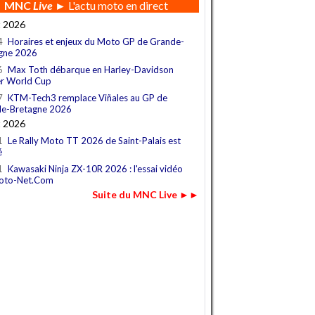
MNC
Live
► L'actu moto en direct
t 2026
4
Horaires et enjeux du Moto GP de Grande-
gne 2026
6
Max Toth débarque en Harley-Davidson
r World Cup
7
KTM-Tech3 remplace Viñales au GP de
e-Bretagne 2026
t 2026
1
Le Rally Moto TT 2026 de Saint-Palais est
é
1
Kawasaki Ninja ZX-10R 2026 : l'essai vidéo
oto-Net.Com
Suite du MNC Live ►►