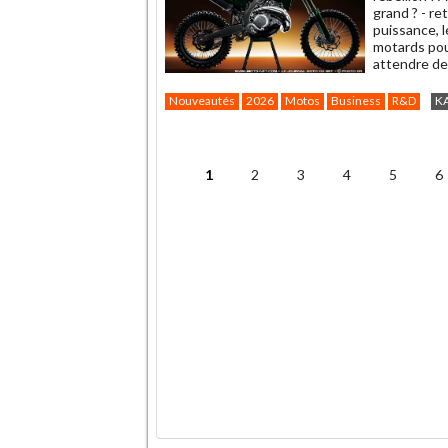
grand ? - re
puissance, l
motards pour
attendre de
Nouveautés
2026
Motos
Business
R&D
K
.
1
2
3
4
5
6
Pages
.