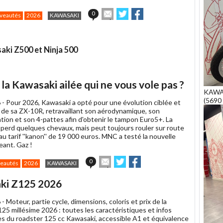
Envoyer
Partager
Partager
0
veautés
2026
KAWASAKI
cet
sur
sur
article
Twitter
Facebook
à
un
ki Z500 et Ninja 500
ami
la Kawasaki ailée qui ne vous vole pas ?
KAWA
(5690 
 -
Pour 2026, Kawasaki a opté pour une évolution ciblée et
 de sa ZX-10R, retravaillant son aérodynamique, son
tion et son 4-pattes afin d'obtenir le tampon Euro5+. La
 perd quelques chevaux, mais peut toujours rouler sur route
 au tarif ''kanon'' de 19 000 euros. MNC a testé la nouvelle
eant. Gaz !
Envoyer
Partager
Partager
0
eautés
2026
KAWASAKI
cet
sur
sur
article
Twitter
Facebook
ki Z125 2026
à
un
 -
Moteur, partie cycle, dimensions, coloris et prix de la
ami
25 millésime 2026 : toutes les caractéristiques et infos
s du roadster 125 cc Kawasaki, accessible A1 et équivalence