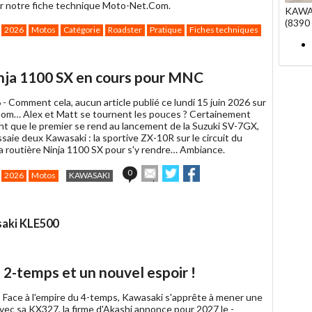
ur notre fiche technique Moto-Net.Com.
KAWA
(8390 
2026
Motos
Catégorie
Roadster
Pratique
Fiches techniques
inja 1100 SX en cours pour MNC
 -
Comment cela, aucun article publié ce lundi 15 juin 2026 sur
m… Alex et Matt se tournent les pouces ? Certainement
nt que le premier se rend au lancement de la Suzuki SV-7GX,
saie deux Kawasaki : la sportive ZX-10R sur le circuit du
la routière Ninja 1100 SX pour s'y rendre… Ambiance.
Envoyer
Partager
Partager
0
2026
Motos
KAWASAKI
cet
sur
sur
article
Twitter
Facebook
à
un
saki KLE500
ami
 2-temps et un nouvel espoir !
-
Face à l'empire du 4-temps, Kawasaki s'apprête à mener une
Avec sa KX327, la firme d'Akashi annonce pour 2027 le -