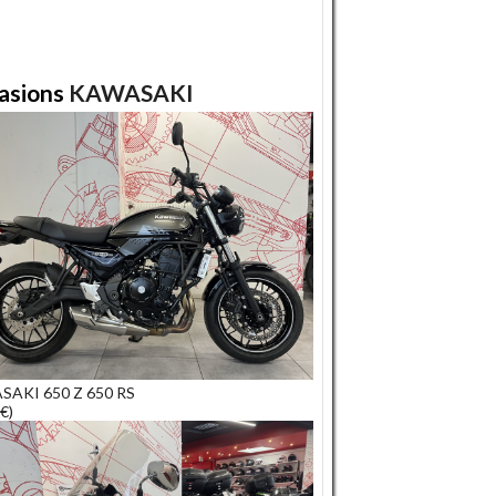
asions
KAWASAKI
AKI 650 Z 650 RS
€)