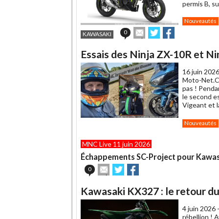
permis B, s
Nouveautés
Envoyer
Partager
Partager
0
KAWASAKI
cet
sur
sur
article
Twitter
Facebook
Essais des Ninja ZX-10R et N
à
un
16 juin 2026
ami
Moto-Net.Co
pas ! Penda
le second es
Vigeant et 
Nouveautés
MNC Live 11 juin 2026
Échappements SC-Project pour Kawa
Envoyer
Partager
Partager
0
cet
sur
sur
article
Twitter
Facebook
Kawasaki KX327 : le retour du
à
un
4 juin 2026 
ami
rébellion ! 