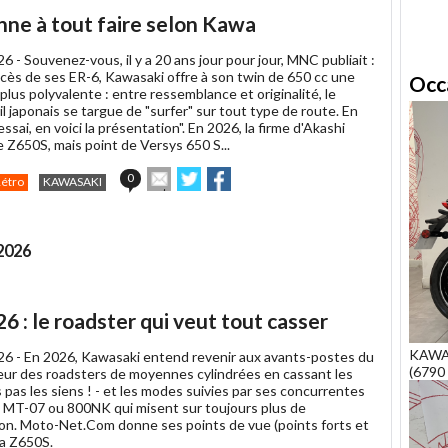
article
Twitter
Facebook
bonne à tout faire selon Kawa
à
un
026 -
Souvenez-vous, il y a 20 ans jour pour jour, MNC publiait :
ami
ccès de ses ER-6, Kawasaki offre à son twin de 650 cc une
Occ
 plus polyvalente : entre ressemblance et originalité, le
l japonais se targue de "surfer" sur tout type de route. En
essai, en voici la présentation". En 2026, la firme d'Akashi
 Z650S, mais point de Versys 650 S...
Envoyer
Partager
Partager
0
Rétro
KAWASAKI
cet
sur
sur
article
Twitter
Facebook
à
un
 2026
ami
 : le roadster qui veut tout casser
KAWAS
026 -
En 2026, Kawasaki entend revenir aux avants-postes du
(6790 
eur des roadsters de moyennes cylindrées en cassant les
 pas les siens ! - et les modes suivies par ses concurrentes
 MT-07 ou 800NK qui misent sur toujours plus de
ion. Moto-Net.Com donne ses points de vue (points forts et
 la Z650S.