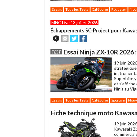
Essais
Tous les Tests
Catégorie
Roadster
Nou
MNC Live 13 juillet 2026
Échappements SC-Project pour Kawasa
Envoyer
Partager
Partager
0
cet
sur
sur
article
Twitter
Facebook
Essai Ninja ZX-10R 2026 : 
TEST
à
un
19 juin 2026
ami
stratégique
instrumenta
Superbike y
et s'affiche
Ninja au Vig
Essais
Tous les Tests
Catégorie
Sportive
Nouv
Fiche technique moto Kawasa
19 juin 2026
Kawasaki Z1
commerciale