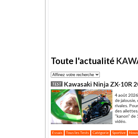
Toute l'actualité
KAW
Kawasaki Ninja ZX-10R 20
TEST
4 août 2026
de jalousie,
rivales. Pou
des ailette
''kanon'' de
vidéo.
Essais
Tous les Tests
Catégorie
Sportive
Nouv