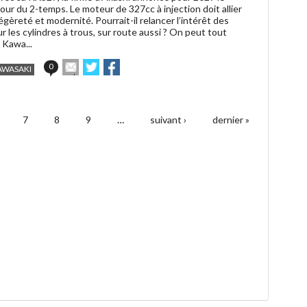
tour du 2-temps. Le moteur de 327cc à injection doit allier
égèreté et modernité. Pourrait-il relancer l’intérêt des
 les cylindres à trous, sur route aussi ? On peut tout
 Kawa...
Envoyer
Partager
Partager
0
AWASAKI
cet
sur
sur
article
Twitter
Facebook
à
un
7
8
9
…
suivant ›
dernier »
ami