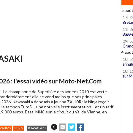
5 aoû
17h3
Breta
11h3
Bagge
09h5
Grand
4 aoû
ASAKI
10h5
annul
10h1
sur M
26 : l'essai vidéo sur Moto-Net.Com
 -
La championne de Superbike des années 2010 est verte…
 car dernièrement elle se vend moins que ses principales
r 2026, Kawasaki a donc mis à jour sa ZX-10R : la Ninja reçoit
s, le tampon Euro5+, une nouvelle instrumentation… et un tarif
 19 000 euros. Essai MNC sur le circuit du Val de Vienne, en
Envoyer
Partager
Partager
0
eautés
2026
KAWASAKI
cet
sur
sur