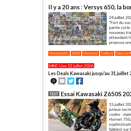
Il y a 20 ans : Versys 650, la 
24 juillet 2
"Fort du su
partie cycle
nouveau trai
attendant l'
propose une
Nouveautés
2026
Horizons
Culture
Dans Le 
MNC Live 22 juillet 2026
Les Deals Kawasaki jusqu'au 31 juillet
Envoyer
Partager
Partager
0
cet
sur
sur
article
Twitter
Facebook
Essai Kawasaki Z650S 2026
TEST
à
un
15 juillet 2
ami
juteux sect
codes - mais
Hornet 750,
sophisticat
faibles) sur