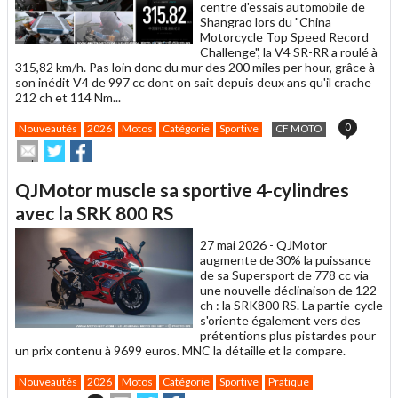
centre d'essais automobile de
Shangrao lors du "China
Motorcycle Top Speed Record
Challenge", la V4 SR-RR a roulé à
315,82 km/h. Pas loin donc du mur des 200 miles per hour, grâce à
son inédit V4 de 997 cc dont on sait depuis deux ans qu'il crache
212 ch et 114 Nm...
0
Nouveautés
2026
Motos
Catégorie
Sportive
CF MOTO
Envoyer
Partager
Partager
cet
sur
sur
article
Twitter
Facebook
QJMotor muscle sa sportive 4-cylindres
à
un
avec la SRK 800 RS
ami
27 mai 2026 -
QJMotor
augmente de 30% la puissance
de sa Supersport de 778 cc via
une nouvelle déclinaison de 122
ch : la SRK800 RS. La partie-cycle
s'oriente également vers des
prétentions plus pistardes pour
un prix contenu à 9699 euros. MNC la détaille et la compare.
Nouveautés
2026
Motos
Catégorie
Sportive
Pratique