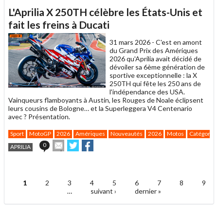
article
Twitter
Facebook
L'Aprilia X 250TH célèbre les États-Unis et
à
un
fait les freins à Ducati
ami
31 mars 2026 -
C'est en amont
du Grand Prix des Amériques
2026 qu'Aprilia avait décidé de
dévoiler sa 6ème génération de
sportive exceptionnelle : la X
250TH qui fête les 250 ans de
l'indépendance des USA.
Vainqueurs flamboyants à Austin, les Rouges de Noale éclipsent
leurs cousins de Bologne… et la Superleggera V4 Centenario
avec ? Présentation.
Sport
MotoGP
2026
Amériques
Nouveautés
2026
Motos
Catégorie
Envoyer
Partager
Partager
0
APRILIA
cet
sur
sur
article
Twitter
Facebook
.
à
un
1
2
3
4
5
6
7
8
9
ami
Pages
…
suivant ›
dernier »