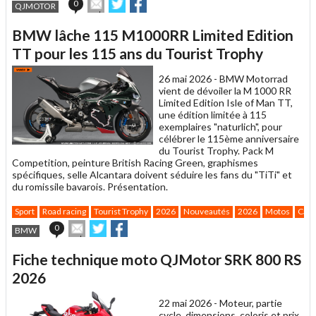
Envoyer
Partager
Partager
0
QJMOTOR
cet
sur
sur
article
Twitter
Facebook
BMW lâche 115 M1000RR Limited Edition
à
un
TT pour les 115 ans du Tourist Trophy
ami
26 mai 2026 -
BMW Motorrad
vient de dévoiler la M 1000 RR
Limited Edition Isle of Man TT,
une édition limitée à 115
exemplaires "naturlich", pour
célébrer le 115ème anniversaire
du Tourist Trophy. Pack M
Competition, peinture British Racing Green, graphismes
spécifiques, selle Alcantara doivent séduire les fans du "TiTi" et
du romissile bavarois. Présentation.
Sport
Road racing
Tourist Trophy
2026
Nouveautés
2026
Motos
Caté
Envoyer
Partager
Partager
0
BMW
cet
sur
sur
article
Twitter
Facebook
Fiche technique moto QJMotor SRK 800 RS
à
un
2026
ami
22 mai 2026 -
Moteur, partie
cycle, dimensions, coloris et prix