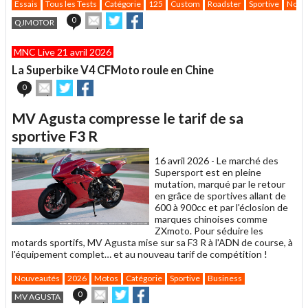
Essais
Tous les Tests
Catégorie
125
Custom
Roadster
Sportive
Nouv
Envoyer
Partager
Partager
0
QJMOTOR
cet
sur
sur
article
Twitter
Facebook
MNC Live 21 avril 2026
à
un
La Superbike V4 CFMoto roule en Chine
ami
Envoyer
Partager
Partager
0
cet
sur
sur
article
Twitter
Facebook
MV Agusta compresse le tarif de sa
à
un
sportive F3 R
ami
16 avril 2026 -
Le marché des
Supersport est en pleine
mutation, marqué par le retour
en grâce de sportives allant de
600 à 900cc et par l'éclosion de
marques chinoises comme
ZXmoto. Pour séduire les
motards sportifs, MV Agusta mise sur sa F3 R à l'ADN de course, à
l'équipement complet… et au nouveau tarif de compétition !
Nouveautés
2026
Motos
Catégorie
Sportive
Business
Envoyer
Partager
Partager
0
MV AGUSTA
cet
sur
sur