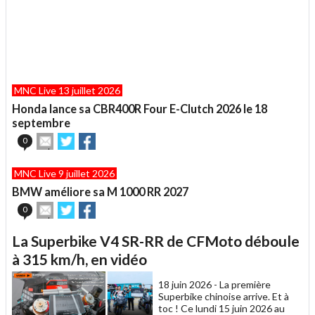
MNC Live 13 juillet 2026
Honda lance sa CBR400R Four E-Clutch 2026 le 18
septembre
Envoyer
Partager
Partager
0
cet
sur
sur
article
Twitter
Facebook
MNC Live 9 juillet 2026
à
un
BMW améliore sa M 1000 RR 2027
ami
Envoyer
Partager
Partager
0
cet
sur
sur
article
Twitter
Facebook
La Superbike V4 SR-RR de CFMoto déboule
à
un
à 315 km/h, en vidéo
ami
18 juin 2026 -
La première
Superbike chinoise arrive. Et à
toc ! Ce lundi 15 juin 2026 au