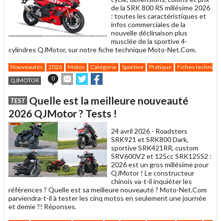
de la SRK 800 RS millésime 2026
: toutes les caractéristiques et
infos commerciales de la
nouvelle déclinaison plus
musclée de la sportive 4-
cylindres QJMotor, sur notre fiche technique Moto-Net.Com.
Nouveautés
2026
Motos
Catégorie
Sportive
Pratique
Fiches techniqu
Envoyer
Partager
Partager
0
QJMOTOR
cet
sur
sur
article
Twitter
Facebook
Quelle est la meilleure nouveauté
TEST
à
un
2026 QJMotor ? Tests !
ami
24 avril 2026 -
Roadsters
SRK921 et SRK800 Dark,
sportive SRK421RR, custom
SRV600V2 et 125cc SRK125S2 :
2026 est un gros millésime pour
QJMotor ! Le constructeur
chinois va-t-il inquiéter les
références ? Quelle est sa meilleure nouveauté ? Moto-Net.Com
parviendra-t-il à tester les cinq motos en seulement une journée
et demie ?! Réponses.