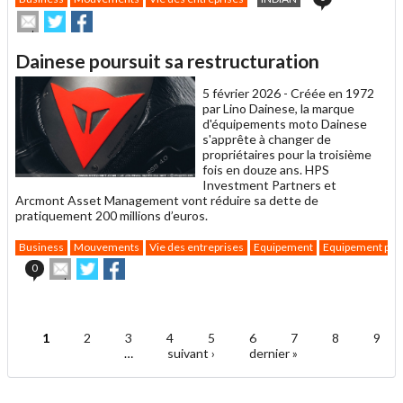
Envoyer
Partager
Partager
cet
sur
sur
article
Twitter
Facebook
Dainese poursuit sa restructuration
à
un
5 février 2026 -
Créée en 1972
ami
par Lino Dainese, la marque
d'équipements moto Dainese
s'apprête à changer de
propriétaires pour la troisième
fois en douze ans. HPS
Investment Partners et
Arcmont Asset Management vont réduire sa dette de
pratiquement 200 millions d’euros.
Business
Mouvements
Vie des entreprises
Equipement
Equipement pilo
Envoyer
Partager
Partager
0
cet
sur
sur
article
Twitter
Facebook
.
à
un
1
2
3
4
5
6
7
8
9
ami
Pages
…
suivant ›
dernier »