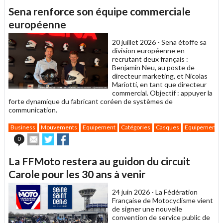
article
Twitter
Facebook
Sena renforce son équipe commerciale
à
un
européenne
ami
20 juillet 2026 -
Sena étoffe sa
division européenne en
recrutant deux français :
Benjamin Neu, au poste de
directeur marketing, et Nicolas
Mariotti, en tant que directeur
commercial. Objectif : appuyer la
forte dynamique du fabricant coréen de systèmes de
communication.
Business
Mouvements
Equipement
Catégories
Casques
Equipement pi
Envoyer
Partager
Partager
0
cet
sur
sur
article
Twitter
Facebook
La FFMoto restera au guidon du circuit
à
un
Carole pour les 30 ans à venir
ami
24 juin 2026 -
La Fédération
Française de Motocyclisme vient
de signer une nouvelle
convention de service public de