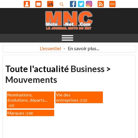
L'essentiel
-
En savoir plus...
Toute l'actualité
Business
>
Mouvements
Nominations,
Vie des
évolutions, départs...
entreprises
132
45
Marques
148