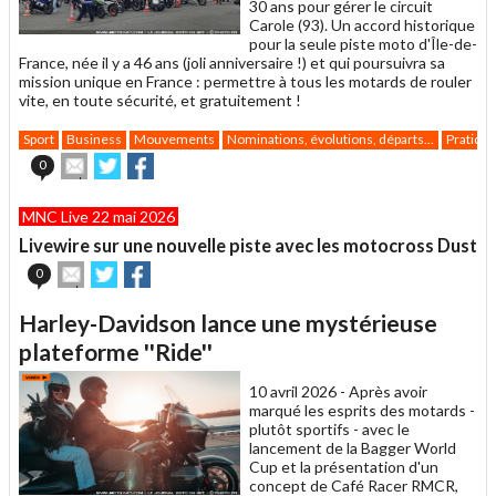
30 ans pour gérer le circuit
Carole (93). Un accord historique
pour la seule piste moto d'Île-de-
France, née il y a 46 ans (joli anniversaire !) et qui poursuivra sa
mission unique en France : permettre à tous les motards de rouler
vite, en toute sécurité, et gratuitement !
Sport
Business
Mouvements
Nominations, évolutions, départs...
Pratiqu
Envoyer
Partager
Partager
0
cet
sur
sur
article
Twitter
Facebook
MNC Live 22 mai 2026
à
un
Livewire sur une nouvelle piste avec les motocross Dust
ami
Envoyer
Partager
Partager
0
cet
sur
sur
article
Twitter
Facebook
Harley-Davidson lance une mystérieuse
à
un
plateforme ''Ride''
ami
10 avril 2026 -
Après avoir
marqué les esprits des motards -
plutôt sportifs - avec le
lancement de la Bagger World
Cup et la présentation d'un
concept de Café Racer RMCR,