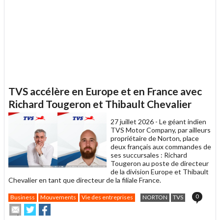
TVS accélère en Europe et en France avec
Richard Tougeron et Thibault Chevalier
27 juillet 2026 -
Le géant indien
TVS Motor Company, par ailleurs
propriétaire de Norton, place
deux français aux commandes de
ses succursales : Richard
Tougeron au poste de directeur
de la division Europe et Thibault
Chevalier en tant que directeur de la filiale France.
0
Business
Mouvements
Vie des entreprises
NORTON
TVS
Envoyer
Partager
Partager
cet
sur
sur