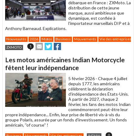
débarque en France : ZXMoto. La
distribution de cette jeune
marque, aussi ambitieuse que
dynamique, est confiée à
l'importateur marseillais DIP et à
Anthony Barneaud. Explications.
Nouveautés
2026
Motos
Business
Mouvements
Vie des entreprises
Envoyer
Partager
Partager
1
ZXMOTO
cet
sur
sur
article
Twitter
Facebook
Les motos américaines Indian Motorcycle
à
un
fêtent leur indépendance
ami
5 février 2026 -
Chaque 4 juillet
depuis 1777, les américains
célèbrent la déclaration
d'indépendance des États-Unis.
À partir de 2027, chaque 2
février, les fans des motos Indian
commémoreront peut-être leur
propre indépendance... Enfin, leur prise de liberté vis-à-vis du
groupe Polaris, assurée par un fonds d'investissement. Un fonds
américain, ''of course'' !
0
Business
Mouvements
Vie des entreprises
INDIAN