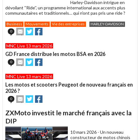
Harley-Davidson intrigue en
dévoilant ''Ride'', un programme international aux accents plus
communautaires et traditionnels… qui n'ont pas pris une ride ?
Business
Mouvements
Vie des entreprises
HARLEY-DAVIDSON
Envoyer
Partager
Partager
0
cet
sur
sur
article
Twitter
Facebook
MNC Live 13 mars 2026
à
un
GD France distribue les motos BSA en 2026
ami
Envoyer
Partager
Partager
0
cet
sur
sur
article
Twitter
Facebook
MNC Live 13 mars 2026
à
un
Les motos et scooters Peugeot de nouveau français en
ami
2026 ?
Envoyer
Partager
Partager
0
cet
sur
sur
article
Twitter
Facebook
ZXMoto investit le marché français avec la
à
un
DIP
ami
10 mars 2026 -
Un nouveau
constructeur de motos chinois