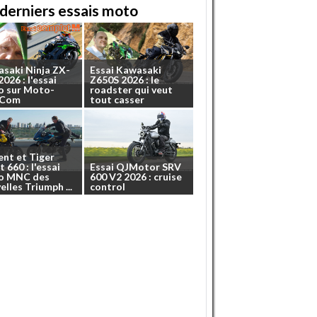
derniers essais moto
asaki
Ninja
ZX-
Essai
Kawasaki
2026
:
l'essai
Z650S
2026
:
le
o
sur
Moto-
roadster
qui
veut
.Com
tout
casser
ent
et
Tiger
t
660
:
l'essai
Essai
QJMotor
SRV
o
MNC
des
600
V2
2026
:
cruise
elles
Triumph
...
control