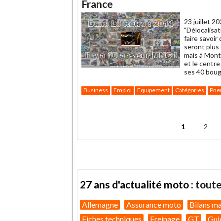
un
France
ami
23 juillet 2
"Délocalisa
faire savoi
seront plus
mais à Montl
et le centr
ses 40 boug
Business
Emploi
Equipement
Catégories
Pne
.
1
2
Pages
27 ans d'actualité moto :
toute
Allemagne
Assurance moto
Bilans m
Fiches techniques
Freinage
GT
Gui