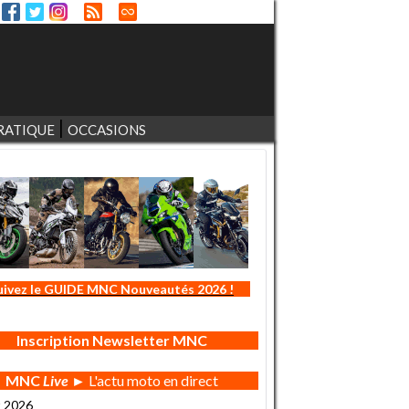
RATIQUE
OCCASIONS
uivez le GUIDE MNC Nouveautés 2026 !
Inscription Newsletter MNC
MNC
Live
► L'actu moto en direct
t 2026