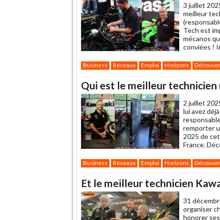
3 juillet 202
meilleur tec
(responsabl
Tech est im
mécanos qui
conviées ! I
Business
Réseaux
Emploi
Horizons
Découver
Qui est le meilleur technicie
2 juillet 202
lui avez déj
responsable
remporter u
2025 de cet
France. Déc
Business
Réseaux
Emploi
Horizons
Découver
Et le meilleur technicien Kaw
31 décembr
organiser c
honorer ses