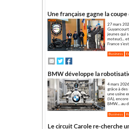
Une française gagne la coupe
27 mars 202
Guyancourt 
jeunes qui 
moteur)... e
France s'est
Business
E
Envoyer
Partager
Partager
cet
sur
sur
article
Twitter
Facebook
BMW développe la robotisati
à
un
4 mars 2026
ami
grâce à des
une usine en
(IA), encore
BMW… au dét
Business
R
Le circuit Carole re-cherche u