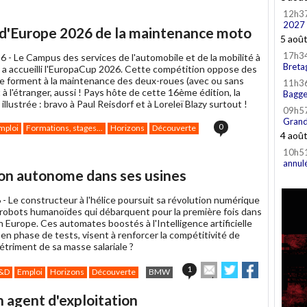
12h3
2027
 d'Europe 2026 de la maintenance moto
5 aoû
17h3
6 -
Le Campus des services de l'automobile et de la mobilité à
Breta
a accueilli l'EuropaCup 2026. Cette compétition oppose des
se forment à la maintenance des deux-roues (avec ou sans
11h3
t à l'étranger, aussi ! Pays hôte de cette 16ème édition, la
Bagge
 illustrée : bravo à Paul Reisdorf et à Loreleï Blazy surtout !
09h5
Grand
0
mploi
Formations, stages...
Horizons
Découverte
4 aoû
10h5
annul
on autonome dans ses usines
 -
Le constructeur à l'hélice poursuit sa révolution numérique
 robots humanoïdes qui débarquent pour la première fois dans
 Europe. Ces automates boostés à l'Intelligence artificielle
 en phase de tests, visent à renforcer la compétitivité de
riment de sa masse salariale ?
Envoyer
Partager
Partager
1
&D
Emploi
Horizons
Découverte
BMW
cet
sur
sur
article
Twitter
Facebook
n agent d'exploitation
à