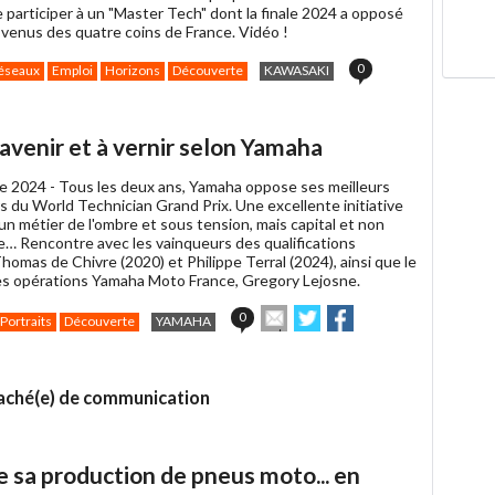
 participer à un "Master Tech" dont la finale 2024 a opposé
venus des quatre coins de France. Vidéo !
0
éseaux
Emploi
Horizons
Découverte
KAWASAKI
avenir et à vernir selon Yamaha
e 2024 -
Tous les deux ans, Yamaha oppose ses meilleurs
s du World Technician Grand Prix. Une excellente initiative
 un métier de l'ombre et sous tension, mais capital et non
le… Rencontre avec les vainqueurs des qualifications
homas de Chivre (2020) et Philippe Terral (2024), ainsi que le
es opérations Yamaha Moto France, Gregory Lejosne.
Envoyer
Partager
Partager
0
Portraits
Découverte
YAMAHA
cet
sur
sur
article
Twitter
Facebook
à
un
taché(e) de communication
ami
se sa production de pneus moto... en