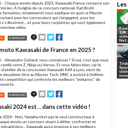
5 -
Chaque année depuis 2023, Kawasaki France consacre son
Les 
hnicien. À l'origine de ce concours national, Karl Bruhl
e formation, notamment) nous explique en quoi ce Master
portant pour les concessions qui s'engagent, pour les
 s'y illustrent… et pour leurs conjointes qui sont également
nterview vidéo.
Kaw
10R
Envoyer
Partager
Partager
vidé
0
te
KAWASAKI
Net
cet
sur
sur
article
Twitter
Facebook
n moto Kawasaki de France en 2025 ?
à
un
5 -
Alexandre Guitard, vous connaissez ? Si oui, c'est que vous
ami
Trid
à confié votre Z, Ninja ou Versys. Et vous faites bien, car le
Spor
 d'atelier de la concession Kawasaki K69 à Lyon, vient de
vidé
n deuxième titre au Master Tech. MNC a assisté à l'édition
nouv
te compétition qui confronte les meilleurs ''mékanos'' de
ouverte.
Envoyer
Partager
Partager
0
te
KAWASAKI
cet
sur
sur
article
Twitter
Facebook
asaki 2024 est… dans cette vidéo !
à
un
e 2024 -
Non, Yamaha n'est pas le seul constructeur à
ami
haque année un concours visant à défier, confronter et
 mécaniciens... Kawasaki aussi propose à ses meilleurs