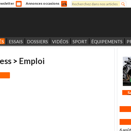
Rechercher
wsletter
Annonces occasions
Formulaire de recherche
ÉS
ESSAIS
DOSSIERS
VIDÉOS
SPORT
ÉQUIPEMENTS
P
ess
>
Emploi
S
6 aoû