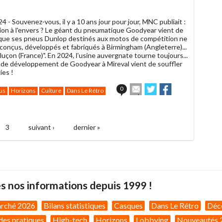
024 -
Souvenez-vous, il y a 10 ans jour pour jour, MNC publiait :
tion à l'envers ? Le géant du pneumatique Goodyear vient de
r que ses pneus Dunlop destinés aux motos de compétition ne
 conçus, développés et fabriqués à Birmingham (Angleterre)...
uçon (France)". En 2024, l'usine auvergnate tourne toujours...
e de développement de Goodyear à Mireval vient de souffler
ies !
Envoyer
Partager
Partager
0
us
Horizons
Culture
Dans Le Rétro
cet
sur
sur
article
Twitter
Facebook
à
un
3
suivant ›
dernier »
ami
s nos informations depuis 1999 !
arché 2026
Bilans statistiques
Casques
Dans Le Rétro
Déc
des pratiques
High-tech
Horizons
Lobbying
Nouveautés 