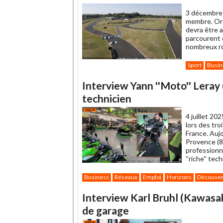
3 décembre
membre. Or l
devra être a
parcourent 
nombreux ro
Sport
Busin
Interview Yann ''Moto'' Leray 
technicien
4 juillet 202
lors des tro
France. Auj
Provence (83
professionne
''riche'' tech
Business
Réseaux
Emploi
Horizons
Découver
Interview Karl Bruhl (Kawasaki
de garage