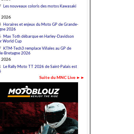
7
Les nouveaux coloris des motos Kawasaki
t 2026
4
Horaires et enjeux du Moto GP de Grande-
gne 2026
6
Max Toth débarque en Harley-Davidson
r World Cup
7
KTM-Tech3 remplace Viñales au GP de
e-Bretagne 2026
t 2026
1
Le Rally Moto TT 2026 de Saint-Palais est
é
Suite du MNC Live ►►