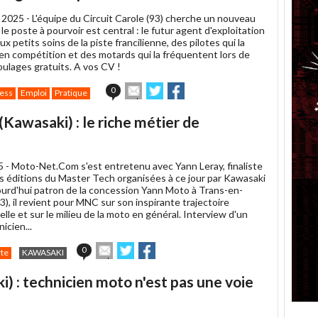
un
 2025 -
L'équipe du Circuit Carole (93) cherche un nouveau
ami
e poste à pourvoir est central : le futur agent d'exploitation
ux petits soins de la piste francilienne, des pilotes qui la
en compétition et des motards qui la fréquentent lors de
ulages gratuits. A vos CV !
Envoyer
Partager
Partager
0
ess
Emploi
Pratique
cet
sur
sur
article
Twitter
Facebook
(Kawasaki) : le riche métier de
à
un
ami
5 -
Moto-Net.Com s'est entretenu avec Yann Leray, finaliste
is éditions du Master Tech organisées à ce jour par Kawasaki
ourd'hui patron de la concession Yann Moto à Trans-en-
), il revient pour MNC sur son inspirante trajectoire
lle et sur le milieu de la moto en général. Interview d'un
nicien...
Envoyer
Partager
Partager
0
te
KAWASAKI
cet
sur
sur
article
Twitter
Facebook
) : technicien moto n'est pas une voie
à
un
ami