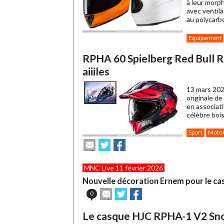
à leur morph
avec ventila
au polycarbo
Equipement
RPHA 60 Spielberg Red Bull Ri
aiiiles
13 mars 202
originale de
en associati
célèbre boi
Sport
Moto
Envoyer
Partager
Partager
cet
sur
sur
article
Twitter
Facebook
MNC Live 11 février 2026
à
un
Nouvelle décoration Ernem pour le c
ami
Envoyer
Partager
Partager
0
cet
sur
sur
article
Twitter
Facebook
Le casque HJC RPHA-1 V2 Sno
à