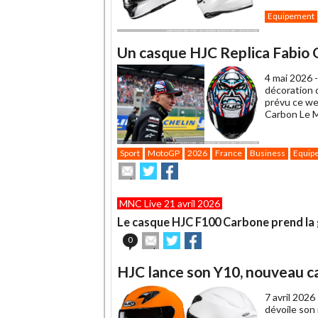
Equipement
Un casque HJC Replica Fabio 
4 mai 2026 
décoration 
prévu ce we
Carbon Le 
Sport
MotoGP
2026
France
Business
Equip
Envoyer
Partager
Partager
cet
sur
sur
article
Twitter
Facebook
MNC Live 21 avril 2026
à
un
Le casque HJC F100 Carbone prend la 
ami
Envoyer
Partager
Partager
0
cet
sur
sur
article
Twitter
Facebook
HJC lance son Y10, nouveau c
à
un
7 avril 2026
ami
dévoile son