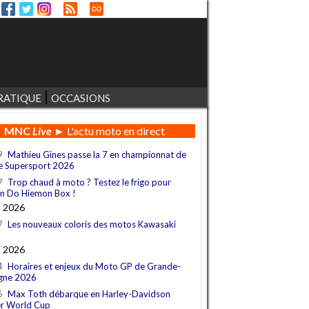
RATIQUE
OCCASIONS
MNC
Live
► L'actu moto en direct
9
Mathieu Gines passe la 7 en championnat de
e Supersport 2026
7
Trop chaud à moto ? Testez le frigo pour
n Do Hiemon Box !
t 2026
7
Les nouveaux coloris des motos Kawasaki
t 2026
4
Horaires et enjeux du Moto GP de Grande-
gne 2026
6
Max Toth débarque en Harley-Davidson
r World Cup