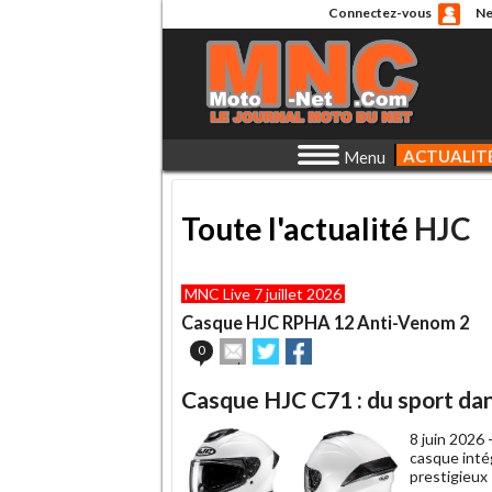
Connectez-vous
Ne
ACTUALIT
Menu
Toute l'actualité
HJC
MNC Live 7 juillet 2026
Casque HJC RPHA 12 Anti-Venom 2
Envoyer
Partager
Partager
0
cet
sur
sur
article
Twitter
Facebook
Casque HJC C71 : du sport da
à
un
8 juin 2026 
ami
casque intég
prestigieux