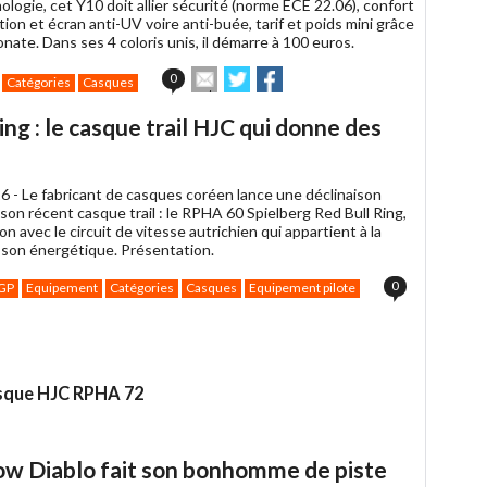
ologie, cet Y10 doit allier sécurité (norme ECE 22.06), confort
tion et écran anti-UV voire anti-buée, tarif et poids mini grâce
nate. Dans ses 4 coloris unis, il démarre à 100 euros.
Envoyer
Partager
Partager
0
Catégories
Casques
cet
sur
sur
article
Twitter
Facebook
ng : le casque trail HJC qui donne des
à
un
ami
6 -
Le fabricant de casques coréen lance une déclinaison
 son récent casque trail : le RPHA 60 Spielberg Red Bull Ring,
on avec le circuit de vitesse autrichien qui appartient à la
sson énergétique. Présentation.
0
GP
Equipement
Catégories
Casques
Equipement pilote
asque HJC RPHA 72
w Diablo fait son bonhomme de piste