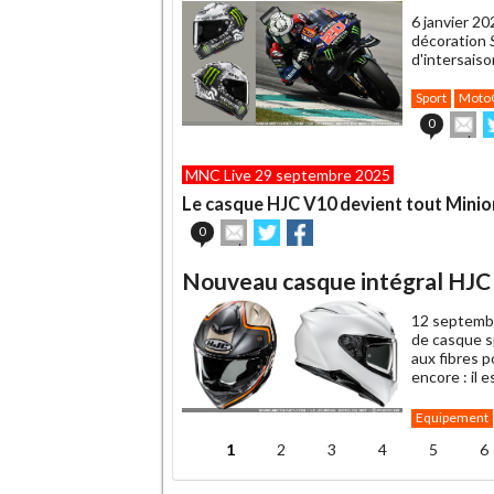
un
6 janvier 20
ami
décoration
d'intersaiso
Sport
Moto
En
0
cet
s
article
T
MNC Live 29 septembre 2025
à
un
Le casque HJC V10 devient tout Minio
ami
Envoyer
Partager
Partager
0
cet
sur
sur
article
Twitter
Facebook
Nouveau casque intégral HJC R
à
un
12 septemb
ami
de casque sp
aux fibres 
encore : il
Equipement
1
2
3
4
5
6
Pages