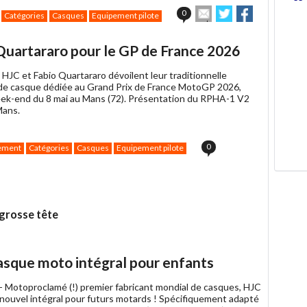
Envoyer
Partager
Partager
0
Catégories
Casques
Equipement pilote
cet
sur
sur
article
Twitter
Facebook
à
Quartararo pour le GP de France 2026
un
ami
-
HJC et Fabio Quartararo dévoilent leur traditionnelle
de casque dédiée au Grand Prix de France MotoGP 2026,
ek-end du 8 mai au Mans (72). Présentation du RPHA-1 V2
Mans.
0
ement
Catégories
Casques
Equipement pilote
grosse tête
asque moto intégral pour enfants
 -
Motoproclamé (!) premier fabricant mondial de casques, HJC
 nouvel intégral pour futurs motards ! Spécifiquement adapté