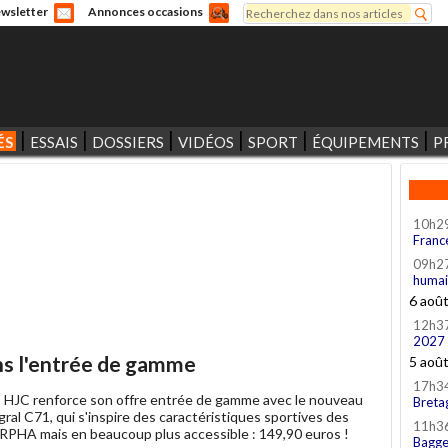
Rechercher
wsletter
Annonces occasions
Formulaire de recherche
ÉS
ESSAIS
DOSSIERS
VIDÉOS
SPORT
ÉQUIPEMENTS
P
10h2
Franc
09h2
humai
6 aoû
12h3
2027
ns l'entrée de gamme
5 aoû
17h3
-
HJC renforce son offre entrée de gamme avec le nouveau
Breta
ral C71, qui s'inspire des caractéristiques sportives des
11h3
 RPHA mais en beaucoup plus accessible : 149,90 euros !
Bagge