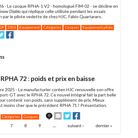
26 -
Le casque RPHA-1 V2 - homologué FIM-02 - se décline en
Snow Diablo
qui réplique celle utilisée pendant les essais
n par le pilote vedette de chez HJC, Fabio Quartararo.
GP
2026
Equipement
Catégories
Casques
Equipement pilote
voyer
Partager
Partager
ur
sur
witter
Facebook
ns
PHA 72 : poids et prix en baisse
re 2025 -
Le manufacturier coréen HJC renouvelle son offre
ort-GT avec le RPHA 72. Ce nouvel intégral fait la part belle
pour contenir son poids, sans supplément de prix. Mieux
 est moins cher que le précédent RPHA 71 ! Présentation.
Envoyer
Partager
Partager
0
Catégories
Casques
cet
sur
sur
article
Twitter
Facebook
7
8
9
…
suivant ›
dernier »
à
un