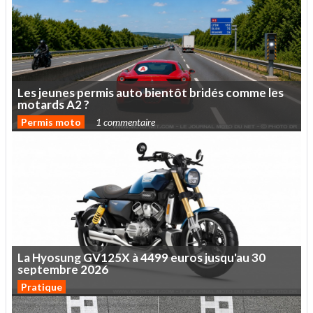
Les
jeunes
permis
auto
bientôt
bridés
comme
les
motards
A2
?
Permis moto
1 commentaire
La
Hyosung
GV125X
à
4499
euros
jusqu'au
30
septembre
2026
Pratique