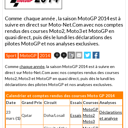
Comme chaque année , la saison MotoGP 2014 est à
suivre en direct sur Moto-Net.Com avec nos comptes
rendus des courses Moto2, Moto3 et MotoGP en
quasi direct, puis dès le lundi les déclarations des
pilotes MotoGP et nos analyses exclusives.
Imprimer
Envoyer
Partager
Partager
0
+
Sport
MotoGP
2014
cet
sur
sur
article
Twitter
Facebook
Comme
chaque année
, la saison MotoGP 2014 est à suivre en
à
direct sur Moto-Net.Com avec nos comptes rendus des courses
un
Moto2, Moto3 et MotoGP en quasi direct, puis dès le lundi les
ami
déclarations des pilotes MotoGP et nos analyses exclusives.
Calendrier et comptes rendus des courses Moto GP 2014
Date
Grand Prix
Circuit
Essais
Courses
Analyses
MotoGP
23
Déclarations
Qatar
Doha/Losail
Essais
Moto2
mars
(1)
et analyse
Moto3