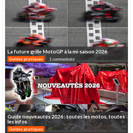
La
future
grille
MotoGP
à
la
mi-saison
2026
Guides pratiques
1 commentaire
Guide
nouveautés
2026
:
toutes
les
motos,
toutes
les
infos
Guides pratiques