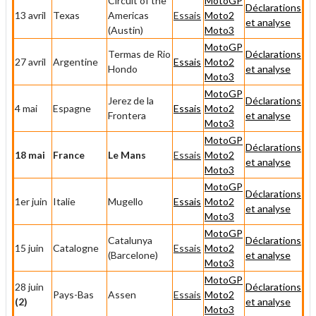
Circuit of the
MotoGP
Déclarations
13 avril
Texas
Americas
Essais
Moto2
et analyse
(Austin)
Moto3
MotoGP
Termas de Rio
Déclarations
27 avril
Argentine
Essais
Moto2
Hondo
et analyse
Moto3
MotoGP
Jerez de la
Déclarations
4 mai
Espagne
Essais
Moto2
Frontera
et analyse
Moto3
MotoGP
Déclarations
18 mai
France
Le Mans
Essais
Moto2
et analyse
Moto3
MotoGP
Déclarations
1er juin
Italie
Mugello
Essais
Moto2
et analyse
Moto3
MotoGP
Catalunya
Déclarations
15 juin
Catalogne
Essais
Moto2
(Barcelone)
et analyse
Moto3
MotoGP
28 juin
Déclarations
Pays-Bas
Assen
Essais
Moto2
(2)
et analyse
Moto3