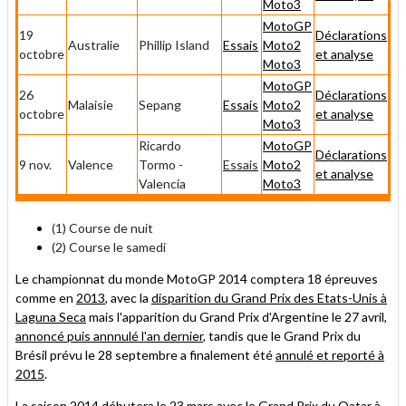
Moto3
MotoGP
19
Déclarations
Australie
Phillip Island
Essais
Moto2
octobre
et analyse
Moto3
MotoGP
26
Déclarations
Malaisie
Sepang
Essais
Moto2
octobre
et analyse
Moto3
Ricardo
MotoGP
Déclarations
9 nov.
Valence
Tormo -
Essais
Moto2
et analyse
Valencia
Moto3
(1) Course de nuit
(2) Course le samedi
Le championnat du monde MotoGP 2014 comptera 18 épreuves
comme en
2013
, avec la
disparition du Grand Prix des Etats-Unis à
Laguna Seca
mais l'apparition du Grand Prix d'Argentine le 27 avril,
annoncé puis annnulé l'an dernier
, tandis que le Grand Prix du
Brésil prévu le 28 septembre a finalement été
annulé et reporté à
2015
.
La saison 2014 débutera le 23 mars avec le Grand Prix du Qatar à