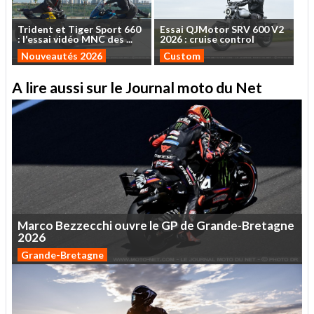
Trident
et
Tiger
Sport
660
Essai
QJMotor
SRV
600
V2
:
l'essai
vidéo
MNC
des
...
2026
:
cruise
control
Nouveautés 2026
Custom
A lire aussi sur le Journal moto du Net
Marco
Bezzecchi
ouvre
le
GP
de
Grande-Bretagne
2026
Grande-Bretagne