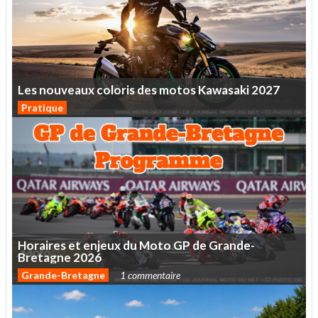
Les
nouveaux
coloris
des
motos
Kawasaki
2027
Pratique
Horaires
et
enjeux
du
Moto
GP
de
Grande-
Bretagne
2026
Grande-Bretagne
1 commentaire