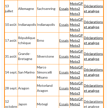
MotoGP
13
Déclarations
Allemagne
Sachsenring
Essais
Moto2
juillet
et analyse
Moto3
MotoGP
Déclarations
10 août
Indianapolis
Indianapolis
Essais
Moto2
et analyse
Moto3
MotoGP
République
Déclarations
17 août
Brno
Essais
Moto2
tchèque
et analyse
Moto3
MotoGP
Grande-
Déclarations
31 août
Silverstone
Essais
Moto2
Bretagne
et analyse
Moto3
Marco
MotoGP
Déclarations
14 sept.
San Marino
Simoncelli
Essais
Moto2
et analyse
Misano
Moto3
MotoGP
Motorland
Déclarations
28 sept.
Aragon
Essais
Moto2
Aragon
et analyse
Moto3
MotoGP
12
Déclarations
Japon
Motegi
Essais
Moto2
octobre
et analyse