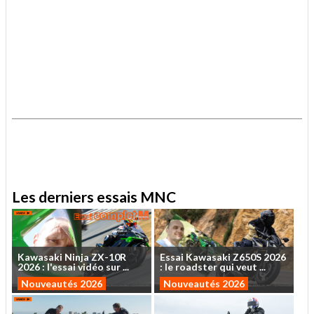
.
.
Les derniers essais MNC
Kawasaki
Ninja
ZX-10R
Essai
Kawasaki
Z650S
2026
2026
:
l'essai
vidéo
sur
...
:
le
roadster
qui
veut
...
Nouveautés 2026
Nouveautés 2026