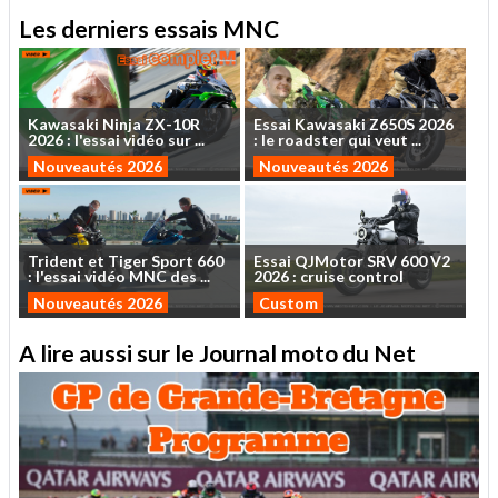
Les derniers essais MNC
Kawasaki
Ninja
ZX-10R
Essai
Kawasaki
Z650S
2026
2026
:
l'essai
vidéo
sur
...
:
le
roadster
qui
veut
...
Nouveautés 2026
Nouveautés 2026
Trident
et
Tiger
Sport
660
Essai
QJMotor
SRV
600
V2
:
l'essai
vidéo
MNC
des
...
2026
:
cruise
control
Nouveautés 2026
Custom
A lire aussi sur le Journal moto du Net