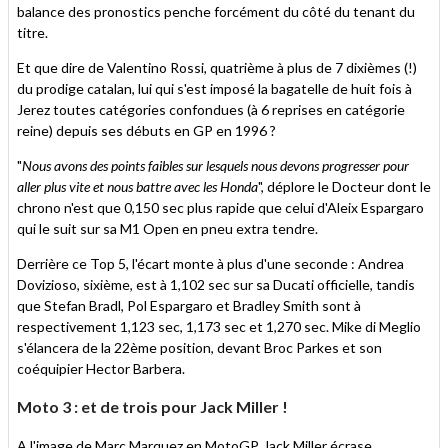
balance des pronostics penche forcément du côté du tenant du
titre.
Et que dire de Valentino Rossi, quatrième à plus de 7 dixièmes (!)
du prodige catalan, lui qui s'est imposé la bagatelle de huit fois à
Jerez toutes catégories confondues (à 6 reprises en catégorie
reine) depuis ses débuts en GP en 1996 ?
"
Nous avons des points faibles sur lesquels nous devons progresser pour
aller plus vite et nous battre avec les Honda
", déplore le Docteur dont le
chrono n'est que 0,150 sec plus rapide que celui d'Aleix Espargaro
qui le suit sur sa M1 Open en pneu extra tendre.
Derrière ce Top 5, l'écart monte à plus d'une seconde : Andrea
Dovizioso, sixième, est à 1,102 sec sur sa Ducati officielle, tandis
que Stefan Bradl, Pol Espargaro et Bradley Smith sont à
respectivement 1,123 sec, 1,173 sec et 1,270 sec. Mike di Meglio
s'élancera de la 22ème position, devant Broc Parkes et son
coéquipier Hector Barbera.
Moto 3 : et de trois pour Jack Miller !
A l'image de Marc Marquez en MotoGP, Jack Miller écrase