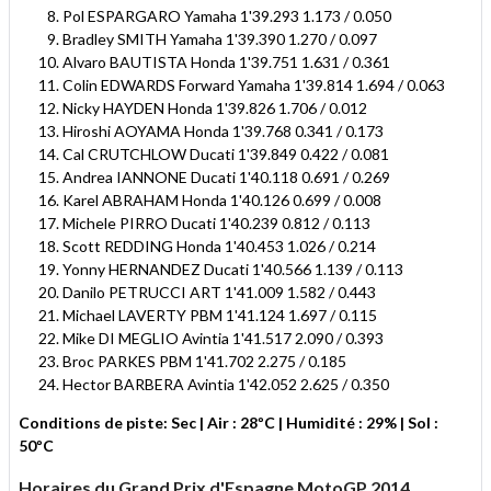
Pol ESPARGARO Yamaha 1'39.293 1.173 / 0.050
Bradley SMITH Yamaha 1'39.390 1.270 / 0.097
Alvaro BAUTISTA Honda 1'39.751 1.631 / 0.361
Colin EDWARDS Forward Yamaha 1'39.814 1.694 / 0.063
Nicky HAYDEN Honda 1'39.826 1.706 / 0.012
Hiroshi AOYAMA Honda 1'39.768 0.341 / 0.173
Cal CRUTCHLOW Ducati 1'39.849 0.422 / 0.081
Andrea IANNONE Ducati 1'40.118 0.691 / 0.269
Karel ABRAHAM Honda 1'40.126 0.699 / 0.008
Michele PIRRO Ducati 1'40.239 0.812 / 0.113
Scott REDDING Honda 1'40.453 1.026 / 0.214
Yonny HERNANDEZ Ducati 1'40.566 1.139 / 0.113
Danilo PETRUCCI ART 1'41.009 1.582 / 0.443
Michael LAVERTY PBM 1'41.124 1.697 / 0.115
Mike DI MEGLIO Avintia 1'41.517 2.090 / 0.393
Broc PARKES PBM 1'41.702 2.275 / 0.185
Hector BARBERA Avintia 1'42.052 2.625 / 0.350
Conditions de piste: Sec | Air : 28ºC | Humidité : 29% | Sol :
50ºC
Horaires du Grand Prix d'Espagne MotoGP 2014