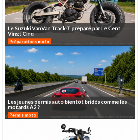
Le
Suzuki
VanVan
Track-T
préparé
par
Le
Cent
Vingt
Cinq
Préparations moto
Les
jeunes
permis
auto
bientôt
bridés
comme
les
motards
A2
?
Permis moto