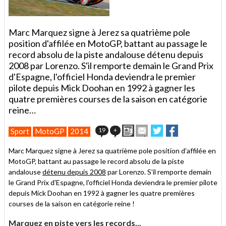
Marc Marquez signe à Jerez sa quatrième pole
position d'affilée en MotoGP, battant au passage le
record absolu de la piste andalouse détenu depuis
2008 par Lorenzo. S'il remporte demain le Grand Prix
d'Espagne, l'officiel Honda deviendra le premier
pilote depuis Mick Doohan en 1992 à gagner les
quatre premières courses de la saison en catégorie
reine…
Imprimer
Envoyer
Partager
Partager
19
+
Sport
MotoGP
2014
cet
sur
sur
article
Twitter
Facebook
Marc Marquez signe à Jerez sa quatrième pole position d'affilée en
à
MotoGP, battant au passage le record absolu de la piste
un
andalouse
détenu depuis 2008
par Lorenzo. S'il remporte demain
ami
le Grand Prix d'Espagne, l'officiel Honda deviendra le premier pilote
depuis Mick Doohan en 1992 à gagner les quatre premières
courses de la saison en catégorie reine !
Marquez en piste vers les records...