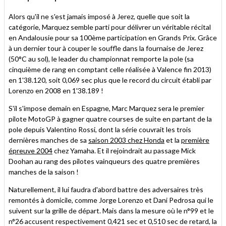
Alors qu'il ne s'est jamais imposé à Jerez, quelle que soit la
catégorie, Marquez semble parti pour délivrer un véritable récital
en Andalousie pour sa 100ème participation en Grands Prix. Grâce
à un dernier tour à couper le souffle dans la fournaise de Jerez
(50°C au sol), le leader du championnat remporte la pole (sa
cinquième de rang en comptant celle réalisée à Valence fin 2013)
en 1'38.120, soit 0,069 sec plus que le record du circuit établi par
Lorenzo en 2008 en 1'38.189 !
S'il s'impose demain en Espagne, Marc Marquez sera le premier
pilote MotoGP à gagner quatre courses de suite en partant de la
pole depuis Valentino Rossi, dont la série couvrait les trois
dernières manches de sa
saison 2003 chez Honda
et la
première
épreuve 2004
chez Yamaha. Et il rejoindrait au passage Mick
Doohan au rang des pilotes vainqueurs des quatre premières
manches de la saison !
Naturellement, il lui faudra d'abord battre des adversaires très
remontés à domicile, comme Jorge Lorenzo et Dani Pedrosa qui le
suivent sur la grille de départ. Mais dans la mesure où le n°99 et le
n°26 accusent respectivement 0,421 sec et 0,510 sec de retard, la