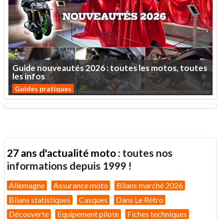
Guide
nouveautés
2026
:
toutes
les
motos,
toutes
les
infos
Guides pratiques
27 ans d'actualité moto :
toutes nos
informations depuis 1999 !
Allemagne
Assurance moto
Bilans marché 2026
Bilans statistiques
Casques
Dans Le Rétro
Découverte
Equipement pilote
Fiches techniques