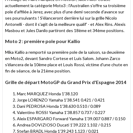
actuellement la catégorie Moto3 : l'Australien s'offre sa troisième
pole d'affilée à Jerez, avec plus d'une demi-seconde d'avance sur
ses poursuivants ! S'élanceront derrière lui sur la grille Nicolo
Antonelli - dont il s'agit de la meilleure qualif' - et Alex Rins. Alexis
Masbou et Jules Danilo partiront des 18ème et 34ème positions.
Moto 2 : première pole pour Kallio
Mika Kallio a remporté sa première pole de la saison, sa deuxième
en Moto2, devant Sandro Cortese et Luis Salom. Johann Zarco
s'élancera de la 10ème place et Louis Rossi, victime d'une chute en
fin de séance, de la 21ème position.
Grille de départ MotoGP du Grand Prix d'Espagne 2014
Marc MARQUEZ Honda 1'38.120
Jorge LORENZO Yamaha 1'38.541 0.421 / 0.421
Dani PEDROSA Honda 1'38.630 0.510 / 0.089
Valentino ROSSI Yamaha 1'38.857 0.737 / 0.227
Aleix ESPARGARO Forward Yamaha 1'39.007 0.887 / 0.150
Andrea DOVIZIOSO Ducati 1'39.222 1.102 / 0.215
Stefan BRADL Honda 1'39.243 1.123 / 0.021