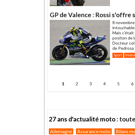
GP de Valence : Rossi s'offre 
8 novembre
intouchable
Mais c'étai
positon de l
Docteur coi
de Pedrosa 
Sport
Moto
.
1
2
3
4
5
6
Pages
27 ans d'actualité moto :
toute
Allemagne
Assurance moto
Bilans m