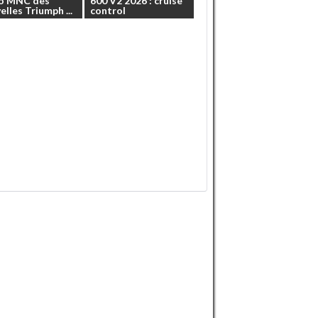
o
MNC
des
600
V2
2026
:
cruise
elles
Triumph
...
control