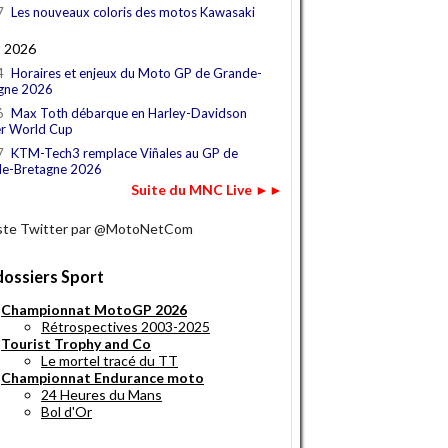
7
Les nouveaux coloris des motos Kawasaki
t 2026
4
Horaires et enjeux du Moto GP de Grande-
gne 2026
6
Max Toth débarque en Harley-Davidson
r World Cup
7
KTM-Tech3 remplace Viñales au GP de
e-Bretagne 2026
Suite du MNC Live ►►
iste Twitter par @MotoNetCom
dossiers Sport
Championnat MotoGP 2026
Rétrospectives 2003-2025
Tourist Trophy and Co
Le mortel tracé du TT
Championnat Endurance moto
24 Heures du Mans
Bol d'Or