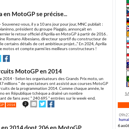
lia en MotoGP se précise...
 -
Souvenez-vous, il y a 10 ans jour pour jour, MNC publiait :
laninno, président du groupe Piaggio, annonçait en
nier le retour officiel d'Aprilia en MotoGP à partir de 2016 .
ne Romano Albesiano, directeur sportif du constructeur de
le certains détails de cet ambitieux projet..." En 2024, Aprilia
re motos et compte parmi les meilleurs constructeurs !
oyer
Partager
Partager
sur
itter
Facebook
circuits MotoGP en 2014
e 2014 -
Selon les organisateurs des Grands Prix moto, un
2,47 millions " de spectateurs ont assisté aux courses MotoGP
circuits de la programmation 2014. Comme chaque année, le
Brno en République tchèque a drainé un nombre
S
ant de fans avec " 240 695 " entrées sur le week-end.
Envoyer
Partager
Partager
2
GP
2014
cet
sur
sur
article
Twitter
Facebook
09h2
à
humai
un
6 aoû
s en 2014 dont 206 en MotoGP
ami