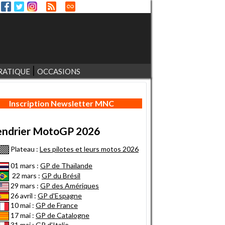
RATIQUE
OCCASIONS
Inscription Newsletter MNC
endrier MotoGP 2026
Plateau :
Les pilotes et leurs motos 2026
01 mars :
GP de Thaïlande
22 mars :
GP du Brésil
29 mars :
GP des Amériques
26 avril :
GP d'Espagne
10 mai :
GP de France
17 mai :
GP de Catalogne
31 mai :
GP d'Italie