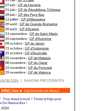
07 juin :
GP de Hongrie
21 juin :
GP de République Tchèque
28 juin :
GP des Pays-Bas
12 juillet :
GP d'Allemagne
09 août :
GP de Grande-Bretagne
30 août :
GP d'Aragon
13 septembre :
GP de Saint-Marin
20 septembre :
GP d'Autriche
04 octobre :
GP du Japon
11 octobre :
GP d'Indonésie
25 octobre :
GP d'Australie
01 novembre :
GP de Malaisie
08 novembre :
GP du Qatar
22 novembre :
GP du Portugal
29 novembre :
GP de Valence
AISON 2026
|
SAISONS PRÉCÉDENTES
MNC
Live
► L'actu moto en direct
7
Trop chaud à moto ? Testez le frigo pour
n Do Hiemon Box !
t 2026