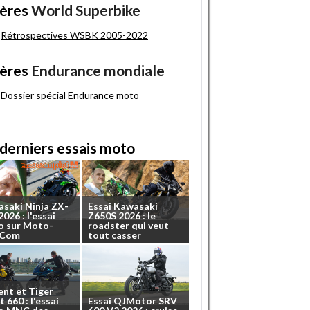
ères
World Superbike
Rétrospectives WSBK 2005-2022
ères
Endurance mondiale
Dossier spécial Endurance moto
derniers essais moto
asaki
Ninja
ZX-
Essai
Kawasaki
2026
:
l'essai
Z650S
2026
:
le
o
sur
Moto-
roadster
qui
veut
.Com
tout
casser
ent
et
Tiger
t
660
:
l'essai
Essai
QJMotor
SRV