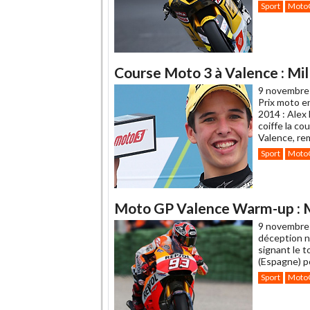
Sport
Moto
Course Moto 3 à Valence : Mill
9 novembre
Prix moto en
2014 : Alex
coiffe la c
Valence, rem
Sport
Moto
Moto GP Valence Warm-up : M
9 novembre
déception n
signant le t
(Espagne) p
Sport
Moto