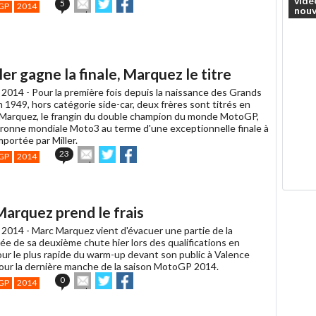
vidé
Envoyer
Partager
Partager
5
GP
2014
nouv
cet
sur
sur
article
Twitter
Facebook
à
un
ami
er gagne la finale, Marquez le titre
 2014 -
Pour la première fois depuis la naissance des Grands
 1949, hors catégorie side-car, deux frères sont titrés en
 Marquez, le frangin du double champion du monde MotoGP,
ouronne mondiale Moto3 au terme d'une exceptionnelle finale à
portée par Miller.
Envoyer
Partager
Partager
23
GP
2014
cet
sur
sur
article
Twitter
Facebook
à
un
arquez prend le frais
ami
 2014 -
Marc Marquez vient d'évacuer une partie de la
ée de sa deuxième chute hier lors des qualifications en
our le plus rapide du warm-up devant son public à Valence
our la dernière manche de la saison MotoGP 2014.
Envoyer
Partager
Partager
0
GP
2014
cet
sur
sur
article
Twitter
Facebook
à