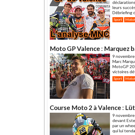
déclarations
leurs succè
Débriefing d
Sport
Moto
Moto GP Valence : Marquez bat
9 novembre
Marc Marque
MotoGP 2014
victoires d
Sport
Moto
Course Moto 2 à Valence : Lüth
9 novembre
devant Este
par un wheel
qui lui tend