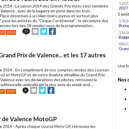
12h3
e 2014 -
La saison 2014 des Grands Prix moto s'est terminée
2027
 Valence , avec de la bagarre en piste dans les trois
5 aoû
Place désormais à un bilan moins joyeux et surtout plus
" pour les artistes du "Cirque Continental" : le décompte des
17h3
enues lors des 18 rendez-vous de la programmation...
Breta
Envoyer
Partager
Partager
11
GP
2014
11h3
cet
sur
sur
Bagge
article
Twitter
Facebook
09h5
à
Grand
un
 Grand Prix de Valence... et les 17 autres
ami
Une l
e 2014 -
En complément de nos comptes rendus des courses
o2 et MotoGP et de notre Analyse détaillée du Grand Prix
Nos 
alence avec les déclarations des pilotes, retrouvez la
aditionnelle umbrella girl la plus sexy du week-end...
Envoyer
Partager
Partager
8
GP
2014
cet
sur
sur
article
Twitter
Facebook
à
un
ami
GP de Valence MotoGP
e 2014 -
Après chaque course Moto GP, retrouvez les