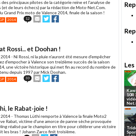
 des principaux pilotes de la catégorie reine et l'analyse de
Rep
s (et de leurs échecs) par la rédaction de Moto-Net.Com.
u Grand Prix moto de Valence 2014, finale de la saison !
Envoyer
Partager
Partager
12
GP
2014
cet
sur
sur
article
Twitter
Facebook
Rep
à
un
ami
 Rossi... et Doohan !
 2014 -
Ni Rossi, ni la pluie n'auront été mesure d'empêcher
z d'empocher à Valence son treizième succès de la saison
Les 
, une victoire historique qui met fin au record du nombre de
étenu depuis 1997 par Mick Doohan.
Envoyer
Partager
Partager
33
GP
2014
cet
sur
sur
article
Twitter
Facebook
Kaw
à
10R
un
vidé
ami
Net
i, le Rabat-joie !
 2014 -
Thomas Lüthi remporte à Valence la finale Moto2
ve Rabat, victime d'une amorce de panne sèche provoquée
ing réalisé par le champion en titre pour célébrer une victoire
Trid
ait les bras ! Johann Zarco finit troisième.
Spor