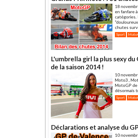
18 novembr
en fanfare à
catégories. 
"douloureux
chutes surv
Sport
Moto
L'umbrella girl la plus sexy du
de la saison 2014 !
10 novembr
Moto3 , Mot
MotoGP de V
désormais tr
Sport
Moto
Déclarations et analyse du 
10 novembr