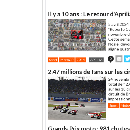
Il y a 10 ans : Le retour d'Apri
5 avril 2024
"Roberto Co
novembre der
Cette semai
Noale, dévoi
aligne quat
Env
0
Sport
MotoGP
2014
APRILIA
cet
sur
article
Tw
2,47 millions de fans sur les 
à
un
24 novembr
ami
total de " 
sur les 18 
circuit de 
impressionn
Sport
Moto
Grands Prix moto : 981 chute