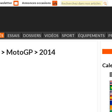
Rechercher
wsletter
Annonces occasions
Formulaire de recherche
ÉS
ESSAIS
DOSSIERS
VIDÉOS
SPORT
ÉQUIPEMENTS
P
>
MotoGP
>
2014
Cal