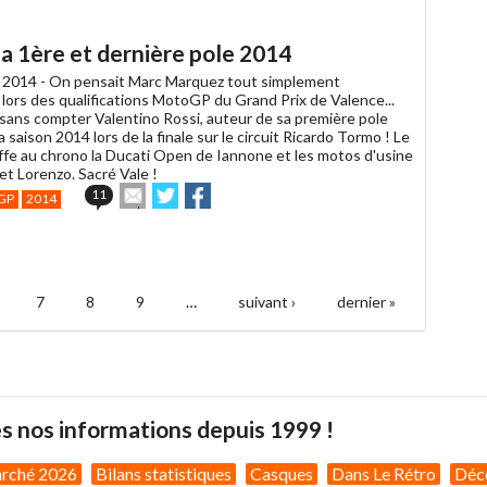
un
ami
sa 1ère et dernière pole 2014
 2014 -
On pensait Marc Marquez tout simplement
 lors des qualifications MotoGP du Grand Prix de Valence...
t sans compter Valentino Rossi, auteur de sa première pole
a saison 2014 lors de la finale sur le circuit Ricardo Tormo ! Le
ffe au chrono la Ducati Open de Iannone et les motos d'usine
et Lorenzo. Sacré Vale !
Envoyer
Partager
Partager
11
GP
2014
cet
sur
sur
article
Twitter
Facebook
à
un
ami
7
8
9
…
suivant ›
dernier »
s nos informations depuis 1999 !
arché 2026
Bilans statistiques
Casques
Dans Le Rétro
Déc