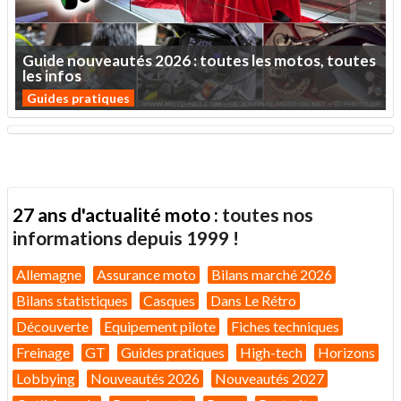
Guide
nouveautés
2026
:
toutes
les
motos,
toutes
les
infos
Guides pratiques
27 ans d'actualité moto :
toutes nos
informations depuis 1999 !
Allemagne
Assurance moto
Bilans marché 2026
Bilans statistiques
Casques
Dans Le Rétro
Découverte
Equipement pilote
Fiches techniques
Freinage
GT
Guides pratiques
High-tech
Horizons
Lobbying
Nouveautés 2026
Nouveautés 2027