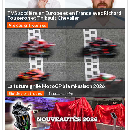
TVS
accélère
en
Europe
et
en
France
avec
Richard
Tougeron
et
Thibault
Chevalier
Vie des entreprises
La
future
grille
MotoGP
à
la
mi-saison
2026
Guides pratiques
1 commentaire