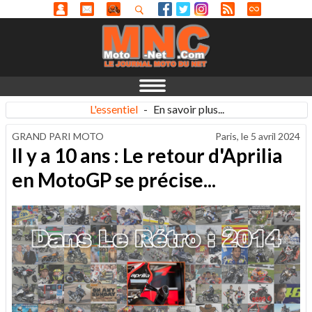
L'essentiel
-
En savoir plus...
GRAND PARI MOTO
Paris, le
5 avril 2024
Il y a 10 ans : Le retour d'Aprilia
en MotoGP se précise...