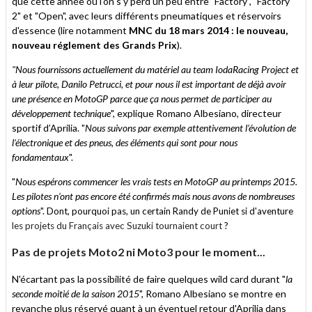
que cette année où l'on s'y perd un peu entre "Factory", "Factory
2" et "Open", avec leurs différents pneumatiques et réservoirs
d'essence (lire notamment
MNC du 18 mars 2014 : le nouveau,
nouveau réglement des Grands Prix
).
"Nous fournissons actuellement du matériel au team IodaRacing Project et
à leur pilote, Danilo Petrucci, et pour nous il est important de déjà avoir
une présence en MotoGP parce que ça nous permet de participer au
développement technique
", explique Romano Albesiano, directeur
sportif d’Aprilia.
Nous suivons par exemple attentivement l’évolution de
"
l’électronique et des pneus, des éléments qui sont pour nous
fondamentaux
".
Nous espérons commencer les vrais tests en MotoGP au printemps 2015.
"
Les pilotes n’ont pas encore été confirmés mais nous avons de nombreuses
options
". Dont, pourquoi pas, un certain Randy de Puniet si d'aventure
les projets du Français avec Suzuki tournaient court
?
Pas de projets Moto2 ni Moto3 pour le moment...
N'écartant pas la possibilité de faire quelques wild card durant "
la
seconde moitié de la saison
2015
", Romano Albesiano se montre en
revanche plus réservé quant à un éventuel retour d'Aprilia dans