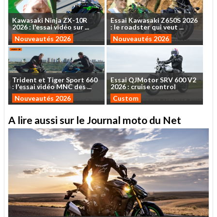
Kawasaki
Ninja
ZX-10R
Essai
Kawasaki
Z650S
2026
2026
:
l'essai
vidéo
sur
...
:
le
roadster
qui
veut
...
Nouveautés 2026
Nouveautés 2026
Trident
et
Tiger
Sport
660
Essai
QJMotor
SRV
600
V2
:
l'essai
vidéo
MNC
des
...
2026
:
cruise
control
Nouveautés 2026
Custom
A lire aussi sur le Journal moto du Net