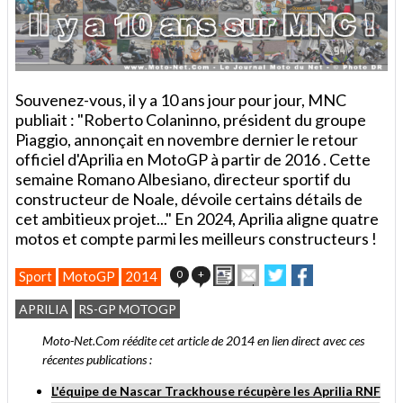
Souvenez-vous, il y a 10 ans jour pour jour, MNC
publiait : "Roberto Colaninno, président du groupe
Piaggio, annonçait en novembre dernier le retour
officiel d'Aprilia en MotoGP à partir de 2016 . Cette
semaine Romano Albesiano, directeur sportif du
constructeur de Noale, dévoile certains détails de
cet ambitieux projet..." En 2024, Aprilia aligne quatre
motos et compte parmi les meilleurs constructeurs !
Imprimer
Envoyer
Partager
Partager
0
+
Sport
MotoGP
2014
cet
sur
sur
article
Twitter
Facebook
APRILIA
RS-GP MOTOGP
à
un
Moto-Net.Com réédite cet article de 2014 en lien direct avec ces
ami
récentes publications :
L'équipe de Nascar Trackhouse récupère les Aprilia RNF