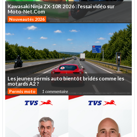
Kawasaki
Ninja
ZX-10R
2026
:
l'essai
vidéo
sur
Moto-Net.Com
Nouveautés 2026
Les
jeunes
permis
auto
bientôt
bridés
comme
les
motards
A2
?
Permis moto
1 commentaire