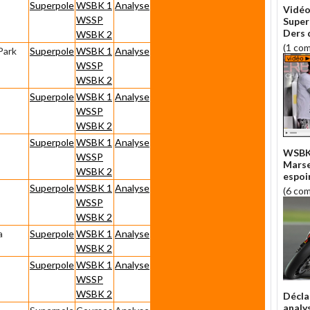
Superpole
WSBK 1
Analyse
Vidéo
WSSP
Superb
Ders d
WSBK 2
(1 co
Park
Superpole
WSBK 1
Analyse
WSSP
WSBK 2
Superpole
WSBK 1
Analyse
WSSP
WSBK 2
Superpole
WSBK 1
Analyse
WSBK 
WSSP
Marse
WSBK 2
espoi
Superpole
WSBK 1
Analyse
(6 co
WSSP
WSBK 2
a
Superpole
WSBK 1
Analyse
WSBK 2
Superpole
WSBK 1
Analyse
WSSP
WSBK 2
Décla
analy