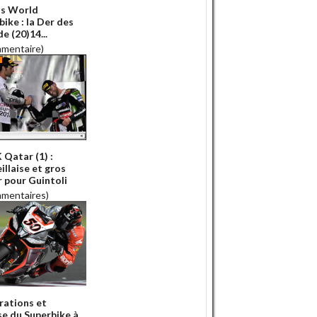
s World
ike : la Der des
e (20)14...
mmentaire)
Qatar (1) :
illaise et gros
r pour Guintoli
mmentaires)
rations et
se du Superbike à