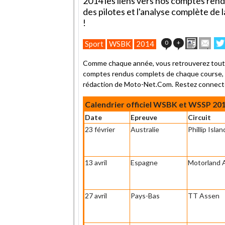
2014 les liens vers nos comptes ren
des pilotes et l'analyse complète d
!
Imprime
Env
0
+
Sport
WSBK
2014
cet
sur
article
Twi
Comme chaque année, vous retrouverez tout 
à
comptes rendus complets de chaque course, le
un
rédaction de Moto-Net.Com. Restez connect
ami
Calendrier officiel WSBK et WSSP 20
Date
Epreuve
Circuit
23 février
Australie
Phillip Islan
13 avril
Espagne
Motorland 
27 avril
Pays-Bas
TT Assen