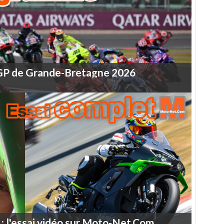
GP
de
Grande-Bretagne
2026
:
l'essai
vidéo
sur
Moto-Net.Com