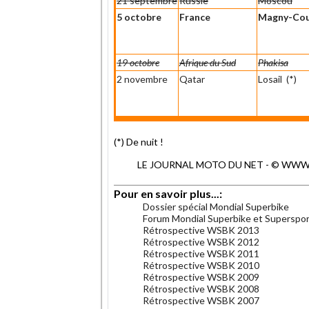
21 septembre
Russie
Moscou
5 octobre
France
Magny-Cou
19 octobre
Afrique du Sud
Phakisa
2 novembre
Qatar
Losail (*)
(*) De nuit !
LE JOURNAL MOTO DU NET - © WWW.MO
Pour en savoir plus...:
Dossier spécial Mondial Superbike
Forum Mondial Superbike et Superspo
Rétrospective WSBK 2013
Rétrospective WSBK 2012
Rétrospective WSBK 2011
Rétrospective WSBK 2010
Rétrospective WSBK 2009
Rétrospective WSBK 2008
Rétrospective WSBK 2007