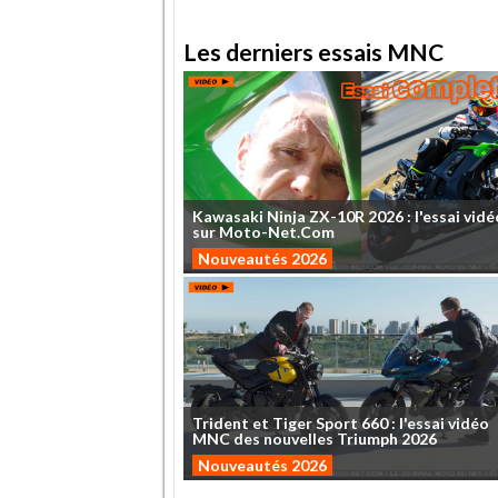
Les derniers essais MNC
Kawasaki
Ninja
ZX-10R
2026
:
l'essai
vidé
sur
Moto-Net.Com
Nouveautés 2026
Trident
et
Tiger
Sport
660
:
l'essai
vidéo
MNC
des
nouvelles
Triumph
2026
Nouveautés 2026