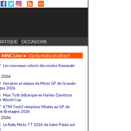
RATIQUE
OCCASIONS
MNC
Live
► L'actu moto en direct
7
Les nouveaux coloris des motos Kawasaki
t 2026
4
Horaires et enjeux du Moto GP de Grande-
gne 2026
6
Max Toth débarque en Harley-Davidson
r World Cup
7
KTM-Tech3 remplace Viñales au GP de
e-Bretagne 2026
t 2026
1
Le Rally Moto TT 2026 de Saint-Palais est
é