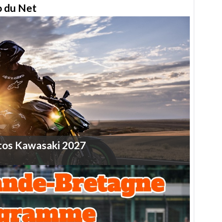
to du Net
tos
Kawasaki
2027