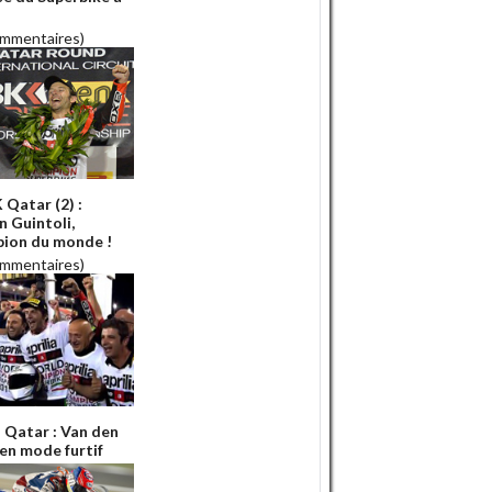
ommentaires)
Qatar (2) :
n Guintoli,
ion du monde !
ommentaires)
Qatar : Van den
en mode furtif