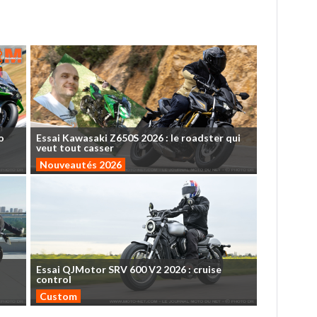
o
Essai
Kawasaki
Z650S
2026
:
le
roadster
qui
veut
tout
casser
Nouveautés 2026
Essai
QJMotor
SRV
600
V2
2026
:
cruise
control
Custom