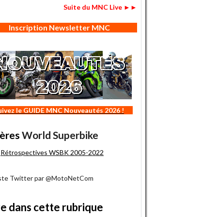
Suite du MNC Live ►►
Inscription Newsletter MNC
uivez le GUIDE MNC Nouveautés 2026 !
ères
World Superbike
Rétrospectives WSBK 2005-2022
iste Twitter par @MotoNetCom
re dans cette rubrique