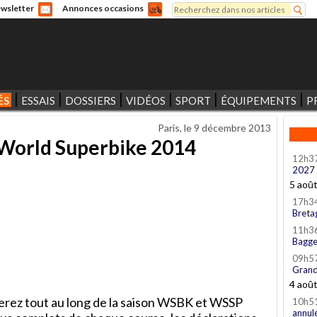
Rechercher
wsletter
Annonces occasions
Formulaire de recherche
ÉS
ESSAIS
DOSSIERS
VIDÉOS
SPORT
ÉQUIPEMENTS
P
Paris, le
9 décembre 2013
u World Superbike 2014
12h3
2027
5 aoû
17h3
Breta
11h3
Bagge
09h5
Grand
4 aoû
rez tout au long de la saison WSBK et WSSP
10h5
annul