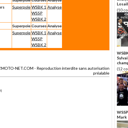
Superpole
Courses
Analyse
Losail
rs
Superpole
WSBK 1
Analyse
(10 c
WSSP
WSBK 2
Superpole
Courses
Analyse
Superpole
WSBK 1
Analyse
WSSP
WSBK 2
WSBK 
Sylvai
champ
TO-NET.COM - Reproduction interdite sans autorisation
(12 c
préalable
rt
WSSP 
Mark 