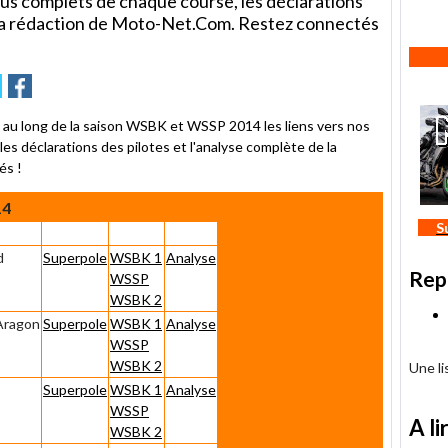
dus complets de chaque course, les déclarations
e la rédaction de Moto-Net.Com. Restez connectés
r
oyer
Partager
Partager
sur
tter
Facebook
au long de la saison WSBK et WSSP 2014 les liens vers nos
s déclarations des pilotes et l'analyse complète de la
és !
14
S
d
Superpole
WSBK 1
Analyse
Rep
WSSP
WSBK 2
Aragon
Superpole
WSBK 1
Analyse
WSSP
WSBK 2
Une l
Superpole
WSBK 1
Analyse
WSSP
A li
WSBK 2