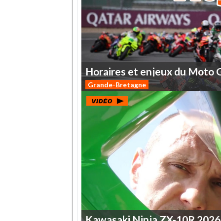
Horaires
et
enjeux
du
Moto
Grande-Bretagne
Kawasaki
Ninja
ZX-10R
2026