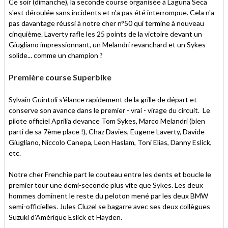
Ce soir (dimanche), la seconde course organisée à Laguna Seca
s'est déroulée sans incidents et n'a pas été interrompue. Cela n'a
pas davantage réussi à notre cher n°50 qui termine à nouveau
cinquième. Laverty rafle les 25 points de la victoire devant un
Giugliano impressionnant, un Melandri revanchard et un Sykes
solide... comme un champion ?
Première course Superbike
Sylvain Guintoli s'élance rapidement de la grille de départ et
conserve son avance dans le premier - vrai - virage du circuit. Le
pilote officiel Aprilia devance Tom Sykes, Marco Melandri (bien
parti de sa 7ème place !), Chaz Davies, Eugene Laverty, Davide
Giugliano, Niccolo Canepa, Leon Haslam, Toni Elias, Danny Eslick,
etc.
Notre cher Frenchie part le couteau entre les dents et boucle le
premier tour une demi-seconde plus vite que Sykes. Les deux
hommes dominent le reste du peloton mené par les deux BMW
semi-officielles. Jules Cluzel se bagarre avec ses deux collègues
Suzuki d'Amérique Eslick et Hayden.