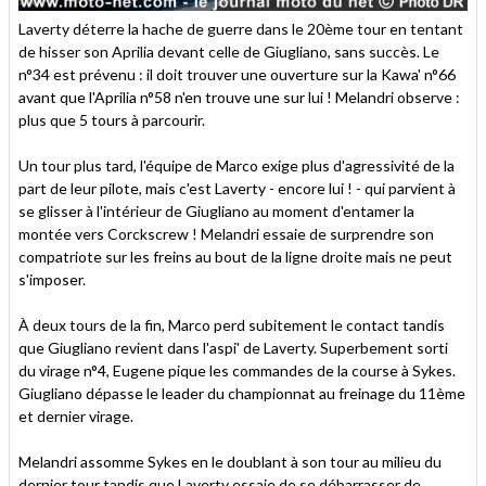
Laverty déterre la hache de guerre dans le 20ème tour en tentant
de hisser son Aprilia devant celle de Giugliano, sans succès. Le
n°34 est prévenu : il doit trouver une ouverture sur la Kawa' n°66
avant que l'Aprilia n°58 n'en trouve une sur lui ! Melandri observe :
plus que 5 tours à parcourir.
Un tour plus tard, l'équipe de Marco exige plus d'agressivité de la
part de leur pilote, mais c'est Laverty - encore lui ! - qui parvient à
se glisser à l'intérieur de Giugliano au moment d'entamer la
montée vers Corckscrew ! Melandri essaie de surprendre son
compatriote sur les freins au bout de la ligne droite mais ne peut
s'imposer.
À deux tours de la fin, Marco perd subitement le contact tandis
que Giugliano revient dans l'aspi' de Laverty. Superbement sorti
du virage n°4, Eugene pique les commandes de la course à Sykes.
Giugliano dépasse le leader du championnat au freinage du 11ème
et dernier virage.
Melandri assomme Sykes en le doublant à son tour au milieu du
dernier tour tandis que Laverty essaie de se débarrasser de