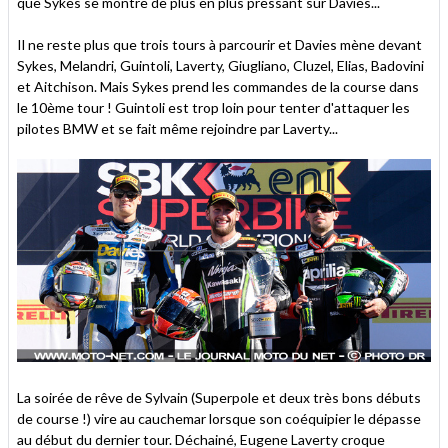
que Sykes se montre de plus en plus pressant sur Davies...
Il ne reste plus que trois tours à parcourir et Davies mène devant
Sykes, Melandri, Guintoli, Laverty, Giugliano, Cluzel, Elias, Badovini
et Aitchison. Mais Sykes prend les commandes de la course dans
le 10ème tour ! Guintoli est trop loin pour tenter d'attaquer les
pilotes BMW et se fait même rejoindre par Laverty...
La soirée de rêve de Sylvain (Superpole et deux très bons débuts
de course !) vire au cauchemar lorsque son coéquipier le dépasse
au début du dernier tour. Déchainé, Eugene Laverty croque