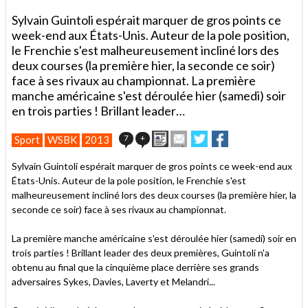
Sylvain Guintoli espérait marquer de gros points ce
week-end aux États-Unis. Auteur de la pole position,
le Frenchie s'est malheureusement incliné lors des
deux courses (la première hier, la seconde ce soir)
face à ses rivaux au championnat. La première
manche américaine s'est déroulée hier (samedi) soir
en trois parties ! Brillant leader…
Imprimer
Envoyer
Partager
Partager
7
+
Sport
WSBK
2013
cet
sur
sur
article
Twitter
Facebook
Sylvain Guintoli espérait marquer de gros points ce week-end aux
à
États-Unis. Auteur de la pole position, le Frenchie s'est
un
malheureusement incliné lors des deux courses (la première hier, la
ami
seconde ce soir) face à ses rivaux au championnat.
La première manche américaine s'est déroulée hier (samedi) soir en
trois parties ! Brillant leader des deux premières, Guintoli n'a
obtenu au final que la cinquième place derrière ses grands
adversaires Sykes, Davies, Laverty et Melandri...