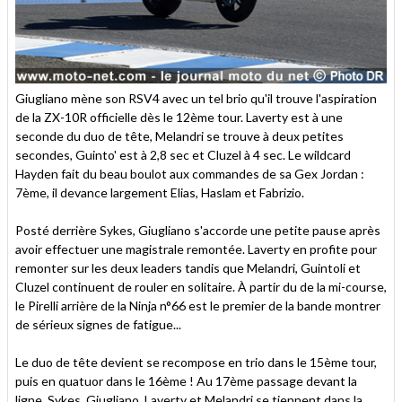
Giugliano mène son RSV4 avec un tel brio qu'il trouve l'aspiration
de la ZX-10R officielle dès le 12ème tour. Laverty est à une
seconde du duo de tête, Melandri se trouve à deux petites
secondes, Guinto' est à 2,8 sec et Cluzel à 4 sec. Le wildcard
Hayden fait du beau boulot aux commandes de sa Gex Jordan :
7ème, il devance largement Elias, Haslam et Fabrizio.
Posté derrière Sykes, Giugliano s'accorde une petite pause après
avoir effectuer une magistrale remontée. Laverty en profite pour
remonter sur les deux leaders tandis que Melandri, Guintoli et
Cluzel continuent de rouler en solitaire. À partir du de la mi-course,
le Pirelli arrière de la Ninja n°66 est le premier de la bande montrer
de sérieux signes de fatigue...
Le duo de tête devient se recompose en trio dans le 15ème tour,
puis en quatuor dans le 16ème ! Au 17ème passage devant la
ligne, Sykes, Giugliano, Laverty et Melandri se tiennent dans la