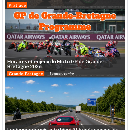
Pratique
Horaires
et
enjeux
du
Moto
GP
de
Grande-
Bretagne
2026
Grande-Bretagne
1 commentaire
Les
jeunes
permis
auto
bientôt
bridés
comme
les