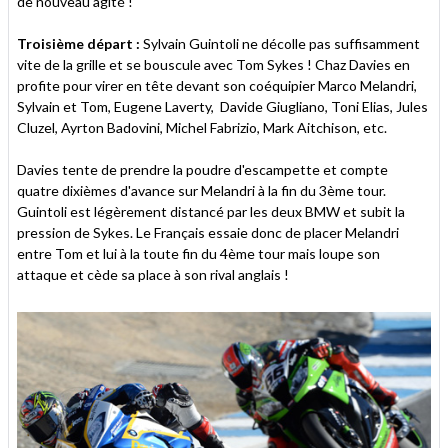
de nouveau agité !
Troisième départ :
Sylvain Guintoli ne décolle pas suffisamment
vite de la grille et se bouscule avec Tom Sykes ! Chaz Davies en
profite pour virer en tête devant son coéquipier Marco Melandri,
Sylvain et Tom, Eugene Laverty, Davide Giugliano, Toni Elias, Jules
Cluzel, Ayrton Badovini, Michel Fabrizio, Mark Aitchison, etc.
Davies tente de prendre la poudre d'escampette et compte
quatre dixièmes d'avance sur Melandri à la fin du 3ème tour.
Guintoli est légèrement distancé par les deux BMW et subit la
pression de Sykes. Le Français essaie donc de placer Melandri
entre Tom et lui à la toute fin du 4ème tour mais loupe son
attaque et cède sa place à son rival anglais !