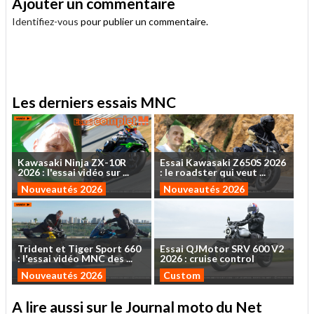
Ajouter un commentaire
Identifiez-vous
pour publier un commentaire.
.
Les derniers essais MNC
Kawasaki
Ninja
ZX-10R
Essai
Kawasaki
Z650S
2026
2026
:
l'essai
vidéo
sur
...
:
le
roadster
qui
veut
...
Nouveautés 2026
Nouveautés 2026
Trident
et
Tiger
Sport
660
Essai
QJMotor
SRV
600
V2
:
l'essai
vidéo
MNC
des
...
2026
:
cruise
control
Nouveautés 2026
Custom
A lire aussi sur le Journal moto du Net