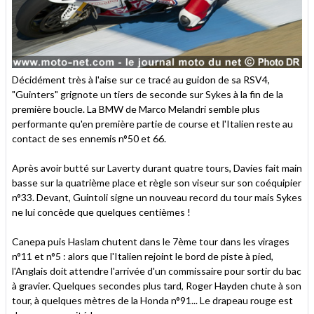
Décidément très à l'aise sur ce tracé au guidon de sa RSV4,
"Guinters" grignote un tiers de seconde sur Sykes à la fin de la
première boucle. La BMW de Marco Melandri semble plus
performante qu'en première partie de course et l'Italien reste au
contact de ses ennemis n°50 et 66.
Après avoir butté sur Laverty durant quatre tours, Davies fait main
basse sur la quatrième place et règle son viseur sur son coéquipier
n°33. Devant, Guintoli signe un nouveau record du tour mais Sykes
ne lui concède que quelques centièmes !
Canepa puis Haslam chutent dans le 7ème tour dans les virages
n°11 et n°5 : alors que l'Italien rejoint le bord de piste à pied,
l'Anglais doit attendre l'arrivée d'un commissaire pour sortir du bac
à gravier. Quelques secondes plus tard, Roger Hayden chute à son
tour, à quelques mètres de la Honda n°91... Le drapeau rouge est