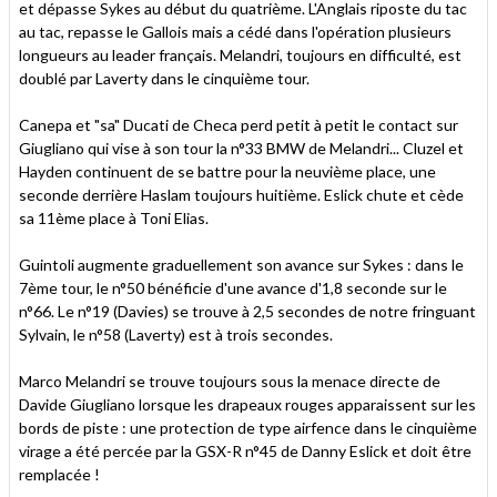
et dépasse Sykes au début du quatrième. L'Anglais riposte du tac
au tac, repasse le Gallois mais a cédé dans l'opération plusieurs
longueurs au leader français. Melandri, toujours en difficulté, est
doublé par Laverty dans le cinquième tour.
Canepa et "sa" Ducati de Checa perd petit à petit le contact sur
Giugliano qui vise à son tour la n°33 BMW de Melandri... Cluzel et
Hayden continuent de se battre pour la neuvième place, une
seconde derrière Haslam toujours huitième. Eslick chute et cède
sa 11ème place à Toni Elias.
Guintoli augmente graduellement son avance sur Sykes : dans le
7ème tour, le n°50 bénéficie d'une avance d'1,8 seconde sur le
n°66. Le n°19 (Davies) se trouve à 2,5 secondes de notre fringuant
Sylvain, le n°58 (Laverty) est à trois secondes.
Marco Melandri se trouve toujours sous la menace directe de
Davide Giugliano lorsque les drapeaux rouges apparaissent sur les
bords de piste : une protection de type airfence dans le cinquième
virage a été percée par la GSX-R n°45 de Danny Eslick et doit être
remplacée !