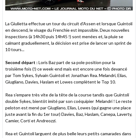
La Giulietta effectue un tour du circuit d'Assen et lorsque Guintoli
en descend, le visage du Frenchie est impassible. Deux nouvelles
inspections (à 14h30 puis 14h45 !) sont menées et, la pluie se
calmant graduellement, la décision est prise de lancer un sprint de
10 tours...
Second départ :
Loris Baz part de sa pole position pour la
troisième fois (!) ce week-end mais est encore une fois devancé
par Tom Sykes, Sylvain Guintoli et Jonathan Rea. Melandri, Elias,
Giugliano, Davies, Haslam et Lowes complètent le Top 10.
Rea s'empare très vite de la tête de la course tandis que Guintoli
double Sykes, bientôt imité par son coéquipier Melandri ! Le reste
peloton est mené par Giugliano, Elias, Lowes (qui gagne une place
juste avant la fin du 1er tour) Davies, Baz, Haslam, Canepa, Laverty,
Camier, Corti et Andreozzi.
Rea et Guintoli larguent de plus belle leurs petits camarades dans