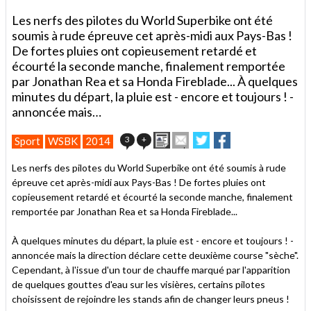
Les nerfs des pilotes du World Superbike ont été
soumis à rude épreuve cet après-midi aux Pays-Bas !
De fortes pluies ont copieusement retardé et
écourté la seconde manche, finalement remportée
par Jonathan Rea et sa Honda Fireblade... À quelques
minutes du départ, la pluie est - encore et toujours ! -
annoncée mais…
Imprimer
Envoyer
Partager
Partager
3
+
Sport
WSBK
2014
cet
sur
sur
article
Twitter
Facebook
Les nerfs des pilotes du World Superbike ont été soumis à rude
à
épreuve cet après-midi aux Pays-Bas ! De fortes pluies ont
un
copieusement retardé et écourté la seconde manche, finalement
ami
remportée par Jonathan Rea et sa Honda Fireblade...
À quelques minutes du départ, la pluie est - encore et toujours ! -
annoncée mais la direction déclare cette deuxième course "sèche".
Cependant, à l'issue d'un tour de chauffe marqué par l'apparition
de quelques gouttes d'eau sur les visières, certains pilotes
choisissent de rejoindre les stands afin de changer leurs pneus !