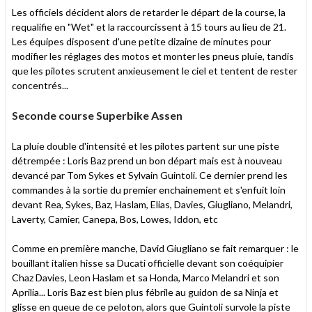
Les officiels décident alors de retarder le départ de la course, la
requalifie en "Wet" et la raccourcissent à 15 tours au lieu de 21.
Les équipes disposent d'une petite dizaine de minutes pour
modifier les réglages des motos et monter les pneus pluie, tandis
que les pilotes scrutent anxieusement le ciel et tentent de rester
concentrés...
Seconde course Superbike Assen
La pluie double d'intensité et les pilotes partent sur une piste
détrempée : Loris Baz prend un bon départ mais est à nouveau
devancé par Tom Sykes et Sylvain Guintoli. Ce dernier prend les
commandes à la sortie du premier enchainement et s'enfuit loin
devant Rea, Sykes, Baz, Haslam, Elias, Davies, Giugliano, Melandri,
Laverty, Camier, Canepa, Bos, Lowes, Iddon, etc
Comme en première manche, David Giugliano se fait remarquer : le
bouillant italien hisse sa Ducati officielle devant son coéquipier
Chaz Davies, Leon Haslam et sa Honda, Marco Melandri et son
Aprilia... Loris Baz est bien plus fébrile au guidon de sa Ninja et
glisse en queue de ce peloton, alors que Guintoli survole la piste