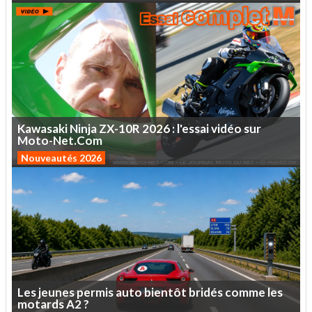
Kawasaki
Ninja
ZX-10R
2026
:
l'essai
vidéo
sur
Moto-Net.Com
Nouveautés 2026
Les
jeunes
permis
auto
bientôt
bridés
comme
les
motards
A2
?