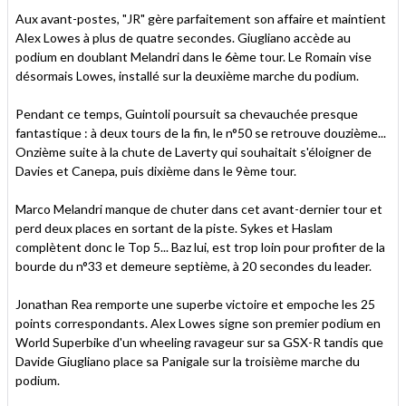
Aux avant-postes, "JR" gère parfaitement son affaire et maintient
Alex Lowes à plus de quatre secondes. Giugliano accède au
podium en doublant Melandri dans le 6ème tour. Le Romain vise
désormais Lowes, installé sur la deuxième marche du podium.
Pendant ce temps, Guintoli poursuit sa chevauchée presque
fantastique : à deux tours de la fin, le n°50 se retrouve douzième...
Onzième suite à la chute de Laverty qui souhaitait s'éloigner de
Davies et Canepa, puis dixième dans le 9ème tour.
Marco Melandri manque de chuter dans cet avant-dernier tour et
perd deux places en sortant de la piste. Sykes et Haslam
complètent donc le Top 5... Baz lui, est trop loin pour profiter de la
bourde du n°33 et demeure septième, à 20 secondes du leader.
Jonathan Rea remporte une superbe victoire et empoche les 25
points correspondants. Alex Lowes signe son premier podium en
World Superbike d'un wheeling ravageur sur sa GSX-R tandis que
Davide Giugliano place sa Panigale sur la troisième marche du
podium.