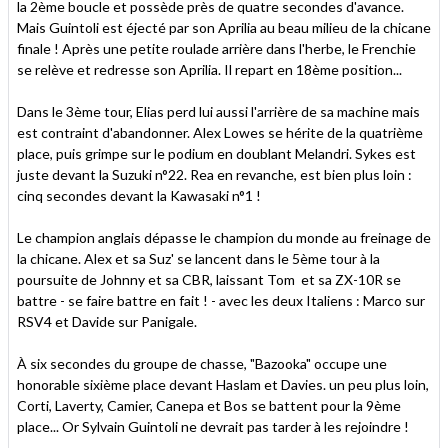
la 2ème boucle et possède près de quatre secondes d'avance.
Mais Guintoli est éjecté par son Aprilia au beau milieu de la chicane
finale ! Après une petite roulade arrière dans l'herbe, le Frenchie
se relève et redresse son Aprilia. Il repart en 18ème position...
Dans le 3ème tour, Elias perd lui aussi l'arrière de sa machine mais
est contraint d'abandonner. Alex Lowes se hérite de la quatrième
place, puis grimpe sur le podium en doublant Melandri. Sykes est
juste devant la Suzuki n°22. Rea en revanche, est bien plus loin :
cinq secondes devant la Kawasaki n°1 !
Le champion anglais dépasse le champion du monde au freinage de
la chicane. Alex et sa Suz' se lancent dans le 5ème tour à la
poursuite de Johnny et sa CBR, laissant Tom et sa ZX-10R se
battre - se faire battre en fait ! - avec les deux Italiens : Marco sur
RSV4 et Davide sur Panigale.
À six secondes du groupe de chasse, "Bazooka" occupe une
honorable sixième place devant Haslam et Davies. un peu plus loin,
Corti, Laverty, Camier, Canepa et Bos se battent pour la 9ème
place... Or Sylvain Guintoli ne devrait pas tarder à les rejoindre !