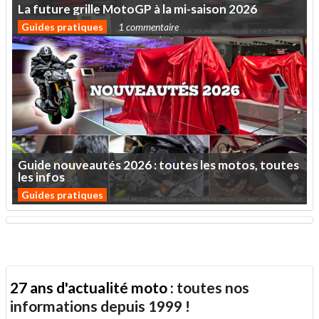
La
future
grille
MotoGP
à
la
mi-saison
2026
Guides pratiques
1 commentaire
Guide
nouveautés
2026
:
toutes
les
motos,
toutes
les
infos
Guides pratiques
27 ans d'actualité moto :
toutes nos
informations depuis 1999 !