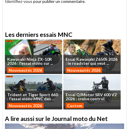
Identifiez-vous
pour publier un commentaire.
.
Les derniers essais MNC
Kawasaki
Ninja
ZX-10R
Essai
Kawasaki
Z650S
2026
2026
:
l'essai
vidéo
sur
...
:
le
roadster
qui
veut
...
Nouveautés 2026
Nouveautés 2026
Trident
et
Tiger
Sport
660
Essai
QJMotor
SRV
600
V2
:
l'essai
vidéo
MNC
des
...
2026
:
cruise
control
Nouveautés 2026
Custom
A lire aussi sur le Journal moto du Net