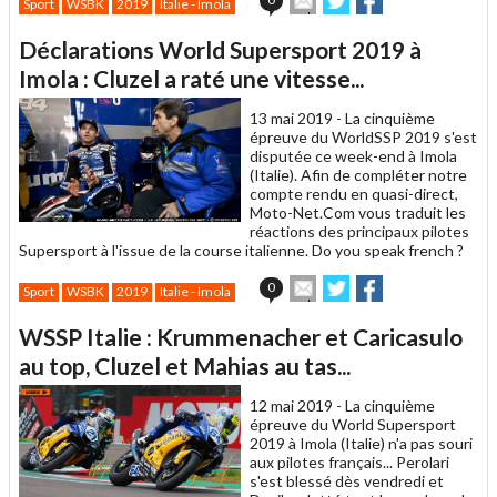
Sport
WSBK
2019
Italie - Imola
cet
sur
sur
article
Twitter
Facebook
Déclarations World Supersport 2019 à
à
un
Imola : Cluzel a raté une vitesse...
ami
13 mai 2019 -
La cinquième
épreuve du WorldSSP 2019 s'est
disputée ce week-end à Imola
(Italie). Afin de compléter notre
compte rendu en quasi-direct,
Moto-Net.Com vous traduit les
réactions des principaux pilotes
Supersport à l'issue de la course italienne. Do you speak french ?
Envoyer
Partager
Partager
0
Sport
WSBK
2019
Italie - Imola
cet
sur
sur
article
Twitter
Facebook
WSSP Italie : Krummenacher et Caricasulo
à
un
au top, Cluzel et Mahias au tas...
ami
12 mai 2019 -
La cinquième
épreuve du World Supersport
2019 à Imola (Italie) n'a pas souri
aux pilotes français... Perolari
s'est blessé dès vendredi et