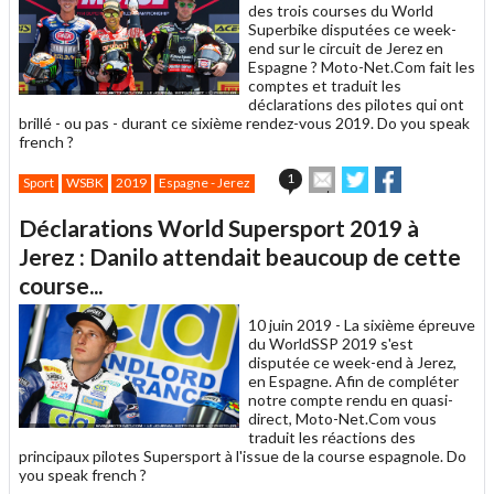
des trois courses du World
Superbike disputées ce week-
end sur le circuit de Jerez en
Espagne ? Moto-Net.Com fait les
comptes et traduit les
déclarations des pilotes qui ont
brillé - ou pas - durant ce sixième rendez-vous 2019. Do you speak
french ?
Envoyer
Partager
Partager
1
Sport
WSBK
2019
Espagne - Jerez
cet
sur
sur
article
Twitter
Facebook
Déclarations World Supersport 2019 à
à
un
Jerez : Danilo attendait beaucoup de cette
ami
course...
10 juin 2019 -
La sixième épreuve
du WorldSSP 2019 s'est
disputée ce week-end à Jerez,
en Espagne. Afin de compléter
notre compte rendu en quasi-
direct, Moto-Net.Com vous
traduit les réactions des
principaux pilotes Supersport à l'issue de la course espagnole. Do
you speak french ?