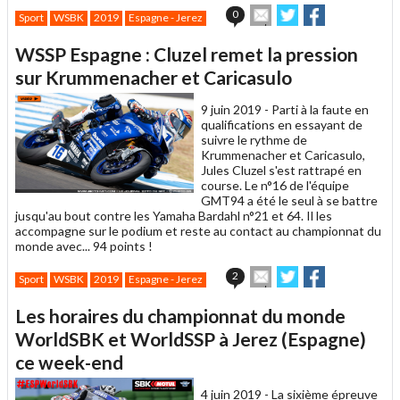
Envoyer
Partager
Partager
0
Sport
WSBK
2019
Espagne - Jerez
cet
sur
sur
article
Twitter
Facebook
WSSP Espagne : Cluzel remet la pression
à
un
sur Krummenacher et Caricasulo
ami
9 juin 2019 -
Parti à la faute en
qualifications en essayant de
suivre le rythme de
Krummenacher et Caricasulo,
Jules Cluzel s'est rattrapé en
course. Le n°16 de l'équipe
GMT94 a été le seul à se battre
jusqu'au bout contre les Yamaha Bardahl n°21 et 64. Il les
accompagne sur le podium et reste au contact au championnat du
monde avec... 94 points !
Envoyer
Partager
Partager
2
Sport
WSBK
2019
Espagne - Jerez
cet
sur
sur
article
Twitter
Facebook
Les horaires du championnat du monde
à
un
WorldSBK et WorldSSP à Jerez (Espagne)
ami
ce week-end
4 juin 2019 -
La sixième épreuve