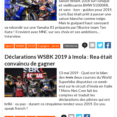
saison WSBK 2018 sur l'unique
et vieillissante BMW S1000RR,
et sans - bon - guidon pour 2019,
Loris Baz était prêt à passer une
saison blanche comme neige.
Mais le guépard haut-savoyard
va rebondir sur une Yamaha R1 préparée par l'illustre team Ten
Kate ! Il revient avec MNC sur ses choix et ses ambitions...
Interview.
Envoyer
Partage
Par
0
Sport
WSBK
2019
Espagne - Jerez
YAMAHA
cet
sur
sur
article
Twitter
Facebo
Déclarations WSBK 2019 à Imola : Rea était
à
un
convaincu de gagner
ami
13 mai 2019 -
Quel est le bilan
des
trois
deux courses du World
Superbike disputées ce week-
end sur le circuit d'Imola en Italie
? Moto-Net.Com fait les
comptes et traduit les
déclarations des pilotes qui ont
brillé - ou pas - durant ce cinquième rendez-vous 2019. Do you
speak french ?
Envoyer
Partager
Partager
0