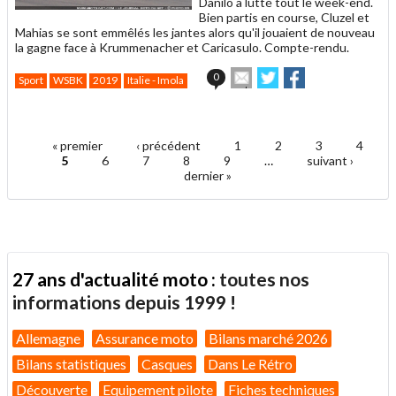
Danilo a lutté tout le week-end.
Bien partis en course, Cluzel et
Mahias se sont emmêlés les jantes alors qu'il jouaient de nouveau
la gagne face à Krummenacher et Caricasulo. Compte-rendu.
Envoyer
Partager
Partager
0
Sport
WSBK
2019
Italie - Imola
cet
sur
sur
article
Twitter
Facebook
.
à
un
« premier
‹ précédent
1
2
3
4
ami
Pages
5
6
7
8
9
…
suivant ›
dernier »
27 ans d'actualité moto :
toutes nos
informations depuis 1999 !
Allemagne
Assurance moto
Bilans marché 2026
Bilans statistiques
Casques
Dans Le Rétro
Découverte
Equipement pilote
Fiches techniques