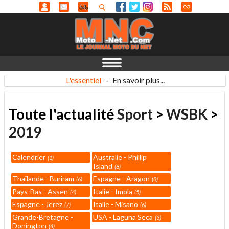
L'essentiel
-
En savoir plus...
Toute l'actualité
Sport
>
WSBK
>
2019
Calendrier
Australie - Phillip
1
Island
8
Thaïlande - Buriram
Espagne - Aragon
6
8
Pays-Bas - Assen
Italie - Imola
4
5
Espagne - Jerez
Italie - Misano
7
6
Grande-Bretagne -
USA - Laguna Seca
3
Donington
4