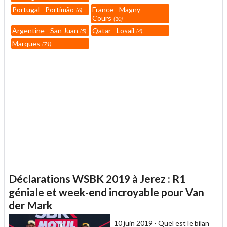
Portugal - Portimão
France - Magny-
6
Cours
10
Argentine - San Juan
Qatar - Losail
5
4
Marques
71
Déclarations WSBK 2019 à Jerez : R1
géniale et week-end incroyable pour Van
der Mark
10 juin 2019 -
Quel est le bilan