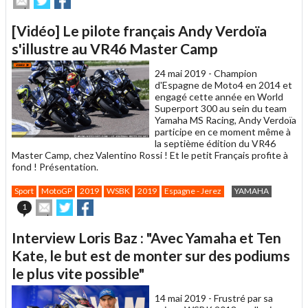
cet
sur
sur
article
Twitter
Facebook
[Vidéo] Le pilote français Andy Verdoïa
à
un
s'illustre au VR46 Master Camp
ami
24 mai 2019 -
Champion
d'Espagne de Moto4 en 2014 et
engagé cette année en World
Superport 300 au sein du team
Yamaha MS Racing, Andy Verdoïa
participe en ce moment même à
la septième édition du VR46
Master Camp, chez Valentino Rossi ! Et le petit Français profite à
fond ! Présentation.
Sport
MotoGP
2019
WSBK
2019
Espagne - Jerez
YAMAHA
Envoyer
Partager
Partager
1
cet
sur
sur
article
Twitter
Facebook
Interview Loris Baz : "Avec Yamaha et Ten
à
un
Kate, le but est de monter sur des podiums
ami
le plus vite possible"
14 mai 2019 -
Frustré par sa