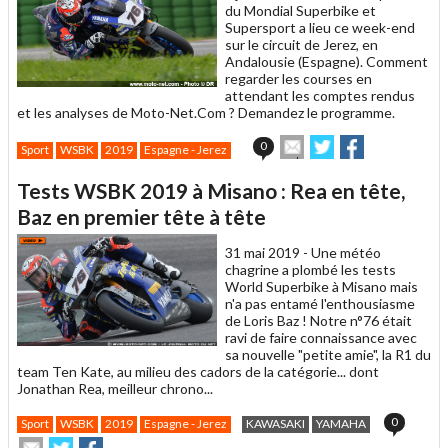
du Mondial Superbike et
Supersport a lieu ce week-end
sur le circuit de Jerez, en
Andalousie (Espagne). Comment
regarder les courses en
attendant les comptes rendus
et les analyses de Moto-Net.Com ? Demandez le programme.
Envoyer
Partager
Partager
0
Sport
WSBK
2019
Espagne - Jerez
cet
sur
sur
article
Twitter
Facebook
Tests WSBK 2019 à Misano : Rea en tête,
à
un
Baz en premier tête à tête
ami
31 mai 2019 -
Une météo
chagrine a plombé les tests
World Superbike à Misano mais
n'a pas entamé l'enthousiasme
de Loris Baz ! Notre n°76 était
ravi de faire connaissance avec
sa nouvelle "petite amie", la R1 du
team Ten Kate, au milieu des cadors de la catégorie... dont
Jonathan Rea, meilleur chrono...
0
Sport
WSBK
2019
Espagne - Jerez
KAWASAKI
YAMAHA
Envoyer
Partager
Partager