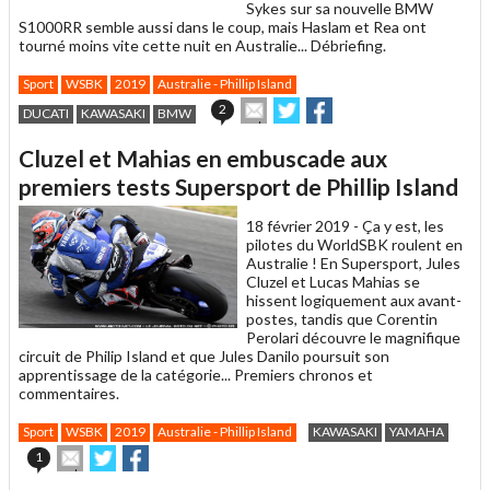
Sykes sur sa nouvelle BMW
S1000RR semble aussi dans le coup, mais Haslam et Rea ont
tourné moins vite cette nuit en Australie... Débriefing.
Sport
WSBK
2019
Australie - Phillip Island
Envoyer
Partager
Partager
2
DUCATI
KAWASAKI
BMW
cet
sur
sur
article
Twitter
Facebook
Cluzel et Mahias en embuscade aux
à
un
premiers tests Supersport de Phillip Island
ami
18 février 2019 -
Ça y est, les
pilotes du WorldSBK roulent en
Australie ! En Supersport, Jules
Cluzel et Lucas Mahias se
hissent logiquement aux avant-
postes, tandis que Corentin
Perolari découvre le magnifique
circuit de Philip Island et que Jules Danilo poursuit son
apprentissage de la catégorie... Premiers chronos et
commentaires.
Sport
WSBK
2019
Australie - Phillip Island
KAWASAKI
YAMAHA
Envoyer
Partager
Partager
1
cet
sur
sur