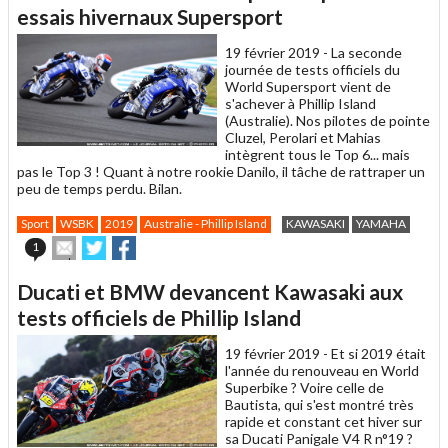
un
essais hivernaux Supersport
ami
19 février 2019 -
La seconde
journée de tests officiels du
World Supersport vient de
s'achever à Phillip Island
(Australie). Nos pilotes de pointe
Cluzel, Perolari et Mahias
intègrent tous le Top 6... mais
pas le Top 3 ! Quant à notre rookie Danilo, il tâche de rattraper un
peu de temps perdu. Bilan.
Sport
WSBK
2019
Australie - Phillip Island
KAWASAKI
YAMAHA
Envoyer
Partager
Partager
1
cet
sur
sur
article
Twitter
Facebook
Ducati et BMW devancent Kawasaki aux
à
un
tests officiels de Phillip Island
ami
19 février 2019 -
Et si 2019 était
l'année du renouveau en World
Superbike ? Voire celle de
Bautista, qui s'est montré très
rapide et constant cet hiver sur
sa Ducati Panigale V4 R n°19 ?