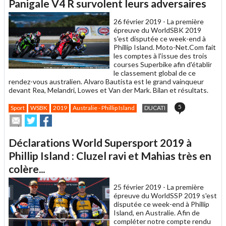
un
Panigale V4 R survolent leurs adversaires
ami
26 février 2019 -
La première
épreuve du WorldSBK 2019
s'est disputée ce week-end à
Phillip Island. Moto-Net.Com fait
les comptes à l'issue des trois
courses Superbike afin d'établir
le classement global de ce
rendez-vous australien. Alvaro Bautista est le grand vainqueur
devant Rea, Melandri, Lowes et Van der Mark. Bilan et résultats.
5
Sport
WSBK
2019
Australie - Phillip Island
DUCATI
Envoyer
Partager
Partager
cet
sur
sur
article
Twitter
Facebook
Déclarations World Supersport 2019 à
à
un
Phillip Island : Cluzel ravi et Mahias très en
ami
colère...
25 février 2019 -
La première
épreuve du WorldSSP 2019 s'est
disputée ce week-end à Phillip
Island, en Australie. Afin de
compléter notre compte rendu