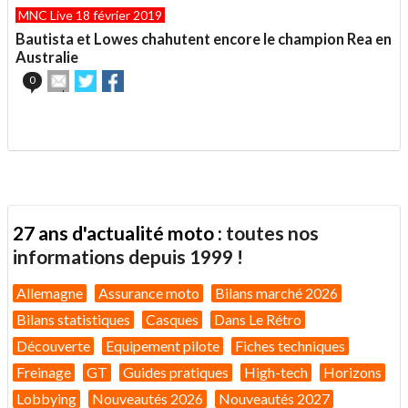
article
Twitter
Facebook
MNC Live 18 février 2019
à
un
Bautista et Lowes chahutent encore le champion Rea en
ami
Australie
Envoyer
Partager
Partager
0
cet
sur
sur
article
Twitter
Facebook
.
à
un
ami
27 ans d'actualité moto :
toutes nos
informations depuis 1999 !
Allemagne
Assurance moto
Bilans marché 2026
Bilans statistiques
Casques
Dans Le Rétro
Découverte
Equipement pilote
Fiches techniques
Freinage
GT
Guides pratiques
High-tech
Horizons
Lobbying
Nouveautés 2026
Nouveautés 2027