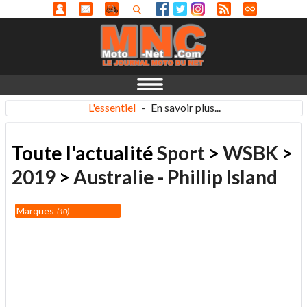
L'essentiel
-
En savoir plus...
Toute l'actualité
Sport
>
WSBK
>
2019
>
Australie - Phillip Island
Marques
10