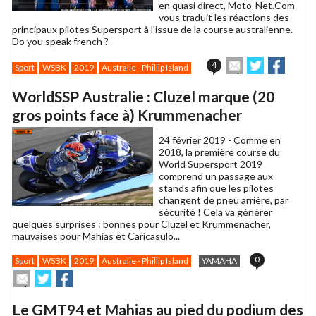
en quasi direct, Moto-Net.Com
vous traduit les réactions des
principaux pilotes Supersport à l'issue de la course australienne.
Do you speak french ?
Envoyer
Partager
Partag
4
Sport
WSBK
2019
Australie - Phillip Island
cet
sur
sur
article
Twitter
Facebook
WorldSSP Australie : Cluzel marque (20
à
un
gros points face à) Krummenacher
ami
24 février 2019 -
Comme en
2018, la première course du
World Supersport 2019
comprend un passage aux
stands afin que les pilotes
changent de pneu arrière, par
sécurité ! Cela va générer
quelques surprises : bonnes pour Cluzel et Krummenacher,
mauvaises pour Mahias et Caricasulo...
0
Sport
WSBK
2019
Australie - Phillip Island
YAMAHA
Envoyer
Partager
Partager
cet
sur
sur
article
Twitter
Facebook
Le GMT94 et Mahias au pied du podium des
à