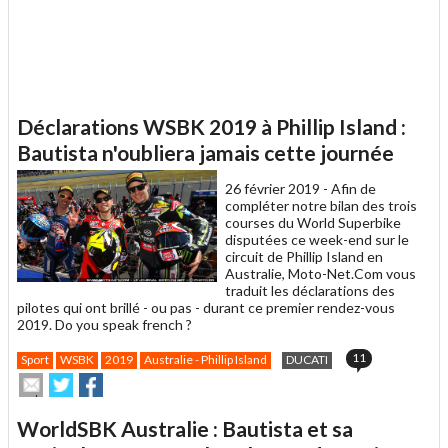
Déclarations WSBK 2019 à Phillip Island :
Bautista n'oubliera jamais cette journée
26 février 2019 -
Afin de
compléter notre bilan des trois
courses du World Superbike
disputées ce week-end sur le
circuit de Phillip Island en
Australie, Moto-Net.Com vous
traduit les déclarations des
pilotes qui ont brillé - ou pas - durant ce premier rendez-vous
2019. Do you speak french ?
11
Sport
WSBK
2019
Australie - Phillip Island
DUCATI
Envoyer
Partager
Partager
cet
sur
sur
article
Twitter
Facebook
WorldSBK Australie : Bautista et sa
à