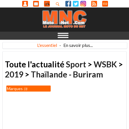
L'essentiel
-
En savoir plus...
Toute l'actualité
Sport
>
WSBK
>
2019
>
Thaïlande - Buriram
Marques
3