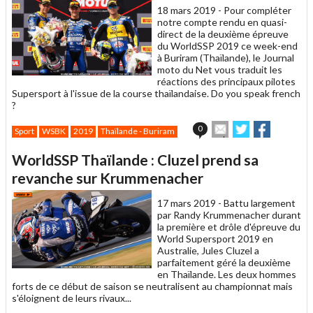
18 mars 2019 -
Pour compléter
notre compte rendu en quasi-
direct de la deuxième épreuve
du WorldSSP 2019 ce week-end
à Buriram (Thaïlande), le Journal
moto du Net vous traduit les
réactions des principaux pilotes
Supersport à l'issue de la course thaïlandaise. Do you speak french
?
Envoyer
Partager
Partager
0
Sport
WSBK
2019
Thaïlande - Buriram
cet
sur
sur
article
Twitter
Facebook
WorldSSP Thaïlande : Cluzel prend sa
à
un
revanche sur Krummenacher
ami
17 mars 2019 -
Battu largement
par Randy Krummenacher durant
la première et drôle d'épreuve du
World Supersport 2019 en
Australie, Jules Cluzel a
parfaitement géré la deuxième
en Thaïlande. Les deux hommes
forts de ce début de saison se neutralisent au championnat mais
s'éloignent de leurs rivaux...