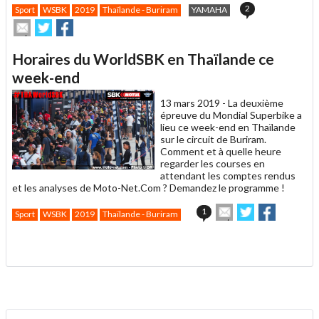
2
Sport
WSBK
2019
Thaïlande - Buriram
YAMAHA
Envoyer
Partager
Partager
cet
sur
sur
article
Twitter
Facebook
Horaires du WorldSBK en Thaïlande ce
à
un
week-end
ami
13 mars 2019 -
La deuxième
épreuve du Mondial Superbike a
lieu ce week-end en Thaïlande
sur le circuit de Buriram.
Comment et à quelle heure
regarder les courses en
attendant les comptes rendus
et les analyses de Moto-Net.Com ? Demandez le programme !
Envoyer
Partager
Partager
1
Sport
WSBK
2019
Thaïlande - Buriram
cet
sur
sur
article
Twitter
Facebook
.
à
un
ami