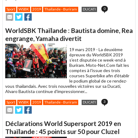
0
Sport
WSBK
2019
Thaïlande - Buriram
DUCATI
Envoyer
Partager
Partager
cet
sur
sur
article
Twitter
Facebook
WorldSBK Thaïlande : Bautista domine, Rea
à
un
engrange, Yamaha divertit
ami
19 mars 2019 -
La deuxième
épreuve du WorldSBK 2019
s'est disputée ce week-end à
Buriram. Moto-Net.Com fait les
comptes à l'issue des trois
courses Superbike afin d'établir
le podium global de ce rendez-
vous thaïlandais. Avec trois nouvelles victoires sur sa Ducati,
Alvaro Bautista continue d'impressionner...
3
Sport
WSBK
2019
Thaïlande - Buriram
DUCATI
Envoyer
Partager
Partager
cet
sur
sur
article
Twitter
Facebook
Déclarations World Supersport 2019 en
à
un
Thaïlande : 45 points sur 50 pour Cluzel
ami