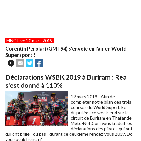
MNC Live 20 mars 2019
Corentin Perolari (GMT94) s'envoie en l'air en World
Supersport !
Envoyer
Partager
Partager
0
cet
sur
sur
article
Twitter
Facebook
Déclarations WSBK 2019 à Buriram : Rea
à
un
s'est donné à 110%
ami
19 mars 2019 -
Afin de
compléter notre bilan des trois
courses du World Superbike
disputées ce week-end sur le
circuit de Buriram en Thaïlande,
Moto-Net.Com vous traduit les
déclarations des pilotes qui ont
qui ont brillé - ou pas - durant ce deuxième rendez-vous 2019. Do
you speak french ?