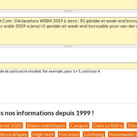
et saisissez le résultat. Par exemple, pour 1 + 3, saisissez 4.
s nos informations depuis 1999 !
arché 2026
Bilans statistiques
Casques
Dans Le Rétro
Déc
des pratiques
High-tech
Horizons
Lobbying
Nouveautés 