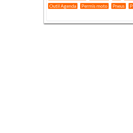
Outil Agenda
Permis moto
Pneus
P