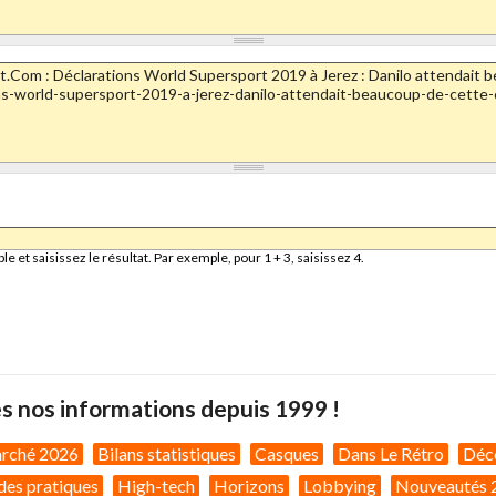
et saisissez le résultat. Par exemple, pour 1 + 3, saisissez 4.
s nos informations depuis 1999 !
arché 2026
Bilans statistiques
Casques
Dans Le Rétro
Déc
des pratiques
High-tech
Horizons
Lobbying
Nouveautés 