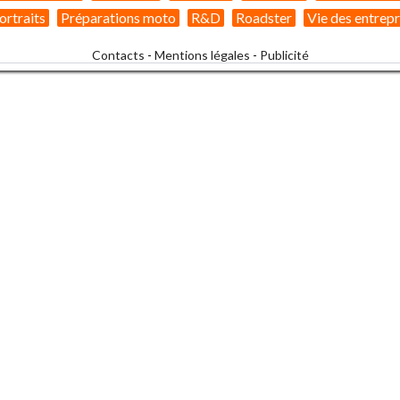
ortraits
Préparations moto
R&D
Roadster
Vie des entrepr
Contacts
-
Mentions légales
-
Publicité