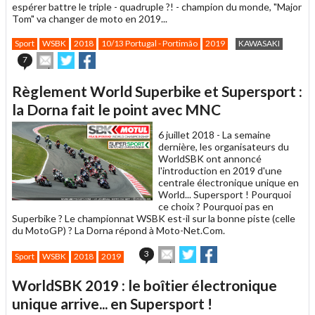
espérer battre le triple - quadruple ?! - champion du monde, "Major
Tom" va changer de moto en 2019...
Sport
WSBK
2018
10/13 Portugal - Portimão
2019
KAWASAKI
Envoyer
Partager
Partager
7
cet
sur
sur
article
Twitter
Facebook
Règlement World Superbike et Supersport :
à
un
la Dorna fait le point avec MNC
ami
6 juillet 2018 -
La semaine
dernière, les organisateurs du
WorldSBK ont annoncé
l'introduction en 2019 d'une
centrale électronique unique en
World... Supersport ! Pourquoi
ce choix ? Pourquoi pas en
Superbike ? Le championnat WSBK est-il sur la bonne piste (celle
du MotoGP) ? La Dorna répond à Moto-Net.Com.
Envoyer
Partager
Partager
3
Sport
WSBK
2018
2019
cet
sur
sur
article
Twitter
Facebook
WorldSBK 2019 : le boîtier électronique
à
un
unique arrive... en Supersport !
ami