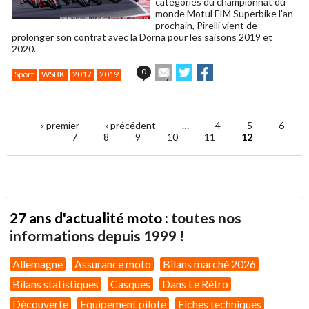
catégories du championnat du
monde Motul FIM Superbike l'an
prochain, Pirelli vient de
prolonger son contrat avec la Dorna pour les saisons 2019 et
2020.
Envoyer
Partager
Partager
0
Sport
WSBK
2017
2019
cet
sur
sur
article
Twitter
Facebook
.
à
un
« premier
‹ précédent
…
4
5
6
ami
Pages
7
8
9
10
11
12
27 ans d'actualité moto :
toutes nos
informations depuis 1999 !
Allemagne
Assurance moto
Bilans marché 2026
Bilans statistiques
Casques
Dans Le Rétro
Découverte
Equipement pilote
Fiches techniques