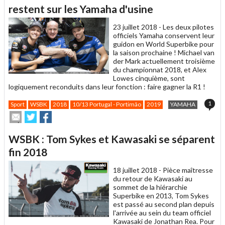
un
restent sur les Yamaha d'usine
ami
23 juillet 2018 -
Les deux pilotes
officiels Yamaha conservent leur
guidon en World Superbike pour
la saison prochaine ! Michael van
der Mark actuellement troisième
du championnat 2018, et Alex
Lowes cinquième, sont
logiquement reconduits dans leur fonction : faire gagner la R1 !
1
Sport
WSBK
2018
10/13 Portugal - Portimão
2019
YAMAHA
Envoyer
Partager
Partager
cet
sur
sur
article
Twitter
Facebook
WSBK : Tom Sykes et Kawasaki se séparent
à
un
fin 2018
ami
18 juillet 2018 -
Pièce maîtresse
du retour de Kawasaki au
sommet de la hiérarchie
Superbike en 2013, Tom Sykes
est passé au second plan depuis
l'arrivée au sein du team officiel
Kawasaki de Jonathan Rea. Pour