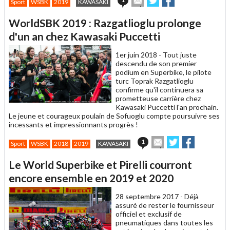
Sport
WSBK
2019
KAWASAKI
cet
sur
sur
article
Twitter
Facebook
WorldSBK 2019 : Razgatlioglu prolonge
à
un
d'un an chez Kawasaki Puccetti
ami
1er juin 2018 -
Tout juste
descendu de son premier
podium en Superbike, le pilote
turc Toprak Razgatlioglu
confirme qu'il continuera sa
prometteuse carrière chez
Kawasaki Puccetti l'an prochain.
Le jeune et courageux poulain de Sofuoglu compte poursuivre ses
incessants et impressionnants progrès !
Envoyer
Partager
Partager
1
Sport
WSBK
2018
2019
KAWASAKI
cet
sur
sur
article
Twitter
Facebook
Le World Superbike et Pirelli courront
à
un
encore ensemble en 2019 et 2020
ami
28 septembre 2017 -
Déjà
assuré de rester le fournisseur
officiel et exclusif de
pneumatiques dans toutes les