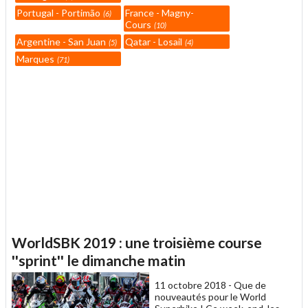
Portugal - Portimão
France - Magny-
6
Cours
10
Argentine - San Juan
Qatar - Losail
5
4
Marques
71
WorldSBK 2019 : une troisième course
''sprint'' le dimanche matin
11 octobre 2018 -
Que de
nouveautés pour le World