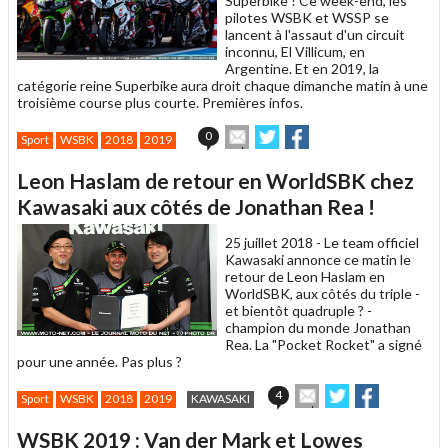
Superbike ! Ce week-end, les
pilotes WSBK et WSSP se
lancent à l'assaut d'un circuit
inconnu, El Villicum, en
Argentine. Et en 2019, la
catégorie reine Superbike aura droit chaque dimanche matin à une
troisième course plus courte. Premières infos.
Envoyer
Partager
Partager
0
Sport
WSBK
2018
2019
cet
sur
sur
article
Twitter
Facebook
Leon Haslam de retour en WorldSBK chez
à
un
Kawasaki aux côtés de Jonathan Rea !
ami
25 juillet 2018 -
Le team officiel
Kawasaki annonce ce matin le
retour de Leon Haslam en
WorldSBK, aux côtés du triple -
et bientôt quadruple ? -
champion du monde Jonathan
Rea. La "Pocket Rocket" a signé
pour une année. Pas plus ?
Envoyer
Partager
Partager
4
Sport
WSBK
2018
2019
KAWASAKI
cet
sur
sur
article
Twitter
Facebook
WSBK 2019 : Van der Mark et Lowes
à