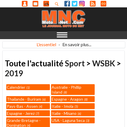
L'essentiel
-
En savoir plus...
Toute l'actualité
Sport
>
WSBK
>
2019
Calendrier
Australie - Phillip
1
Island
8
Thaïlande - Buriram
Espagne - Aragon
6
8
Pays-Bas - Assen
Italie - Imola
4
5
Espagne - Jerez
Italie - Misano
7
6
Grande-Bretagne -
USA - Laguna Seca
3
Donington
4