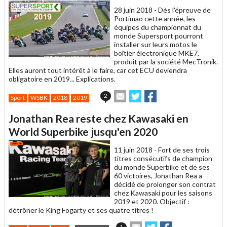
28 juin 2018 -
Dès l'épreuve de
Portimao cette année, les
équipes du championnat du
monde Supersport pourront
installer sur leurs motos le
boîtier électronique MKE7,
produit par la société MecTronik.
Elles auront tout intérêt à le faire, car cet ECU deviendra
obligatoire en 2019... Explications.
Envoyer
Partager
Partager
2
Sport
WSBK
2018
2019
cet
sur
sur
article
Twitter
Facebook
Jonathan Rea reste chez Kawasaki en
à
un
World Superbike jusqu'en 2020
ami
11 juin 2018 -
Fort de ses trois
titres consécutifs de champion
du monde Superbike et de ses
60 victoires, Jonathan Rea a
décidé de prolonger son contrat
chez Kawasaki pour les saisons
2019 et 2020. Objectif :
détrôner le King Fogarty et ses quatre titres !
Envoyer
Partager
Partager
1