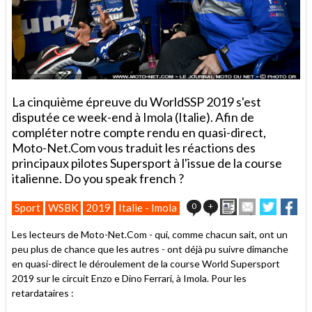
La cinquième épreuve du WorldSSP 2019 s'est
disputée ce week-end à Imola (Italie). Afin de
compléter notre compte rendu en quasi-direct,
Moto-Net.Com vous traduit les réactions des
principaux pilotes Supersport à l'issue de la course
italienne. Do you speak french ?
Imprimer
Envoyer
Partage
Par
0
+
Sport
WSBK
2019
Italie - Imola
cet
sur
sur
article
Twitter
Facebo
Les lecteurs de Moto-Net.Com - qui, comme chacun sait, ont un
à
peu plus de chance que les autres - ont déjà pu suivre dimanche
un
en quasi-direct le déroulement de la course World Supersport
ami
2019 sur le circuit Enzo e Dino Ferrari, à Imola. Pour les
retardataires :