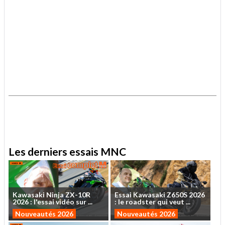
.
.
Les derniers essais MNC
Kawasaki
Ninja
ZX-10R
Essai
Kawasaki
Z650S
2026
2026
:
l'essai
vidéo
sur
...
:
le
roadster
qui
veut
...
Nouveautés 2026
Nouveautés 2026