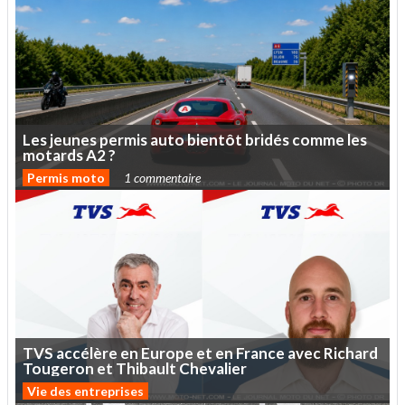
Les
jeunes
permis
auto
bientôt
bridés
comme
les
motards
A2
?
Permis moto
1 commentaire
TVS
accélère
en
Europe
et
en
France
avec
Richard
Tougeron
et
Thibault
Chevalier
Vie des entreprises