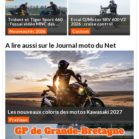
Trident
et
Tiger
Sport
660
Essai
QJMotor
SRV
600
V2
:
l'essai
vidéo
MNC
des
...
2026
:
cruise
control
Nouveautés 2026
Custom
A lire aussi sur le Journal moto du Net
Les
nouveaux
coloris
des
motos
Kawasaki
2027
Pratique