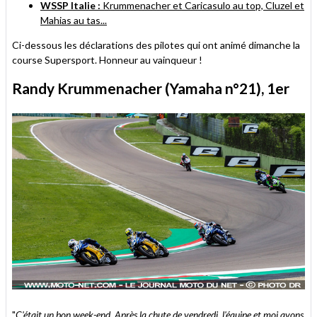
WSSP Italie :
Krummenacher et Caricasulo au top, Cluzel et
Mahias au tas...
Ci-dessous les déclarations des pilotes qui ont animé dimanche la
course Supersport. Honneur au vainqueur !
Randy Krummenacher (Yamaha n°21), 1er
"
C'était un bon week-end. Après la chute de vendredi, l'équipe et moi avons