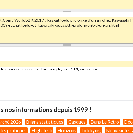
et saisissez le résultat. Par exemple, pour 1 + 3, saisissez 4.
s nos informations depuis 1999 !
arché 2026
Bilans statistiques
Casques
Dans Le Rétro
Déc
des pratiques
High-tech
Horizons
Lobbying
Nouveautés 