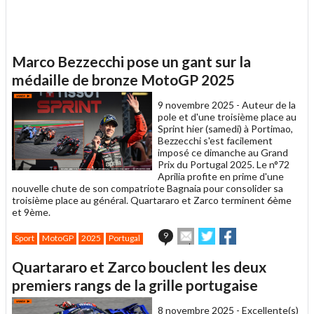
Marco Bezzecchi pose un gant sur la
médaille de bronze MotoGP 2025
9 novembre 2025 -
Auteur de la
pole et d'une troisième place au
Sprint hier (samedi) à Portimao,
Bezzecchi s'est facilement
imposé ce dimanche au Grand
Prix du Portugal 2025. Le n°72
Aprilia profite en prime d'une
nouvelle chute de son compatriote Bagnaia pour consolider sa
troisième place au général. Quartararo et Zarco terminent 6ème
et 9ème.
Envoyer
Partager
Partager
9
Sport
MotoGP
2025
Portugal
cet
sur
sur
article
Twitter
Facebook
Quartararo et Zarco bouclent les deux
à
un
premiers rangs de la grille portugaise
ami
8 novembre 2025 -
Excellente(s)