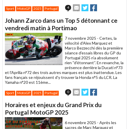
Envoyer
Partager
Partager
4
Sport
MotoGP
2025
Portugal
cet
sur
sur
article
Twitter
Facebook
Johann Zarco dans un Top 5 détonnant ce
à
un
vendredi matin à Portimao
ami
7 novembre 2025 -
Certes, la
vélocité d'Alex Marquez et
Marco Bezzecchi dès la première
séance d'essais libres du GP du
Portugal 2025 n'a absolument
rien ''d'étonnant''. En revanche, la
présence derrière la Ducati n°73
et l'Aprilia n°72 des trois autres marques est plus inattendue. Les
fans français se réjouissent d'y trouver la Honda n°5 du LCR. La
Yamaha n°20 est 11ème...
Envoyer
Partager
Partager
0
Sport
MotoGP
2025
Portugal
cet
sur
sur
article
Twitter
Facebook
Horaires et enjeux du Grand Prix du
à
un
Portugal MotoGP 2025
ami
6 novembre 2025 -
Après les
sacres de Marc Marquez et