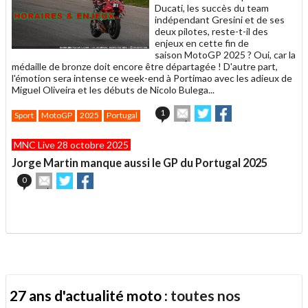
Ducati, les succès du team
indépendant Gresini et de ses
deux pilotes, reste-t-il des
enjeux en cette fin de
saison MotoGP 2025 ? Oui, car la
médaille de bronze doit encore être départagée ! D'autre part,
l'émotion sera intense ce week-end à Portimao avec les adieux de
Miguel Oliveira et les débuts de Nicolo Bulega...
Envoyer
Partager
Partager
1
Sport
MotoGP
2025
Portugal
cet
sur
sur
article
Twitter
Facebook
MNC Live 28 octobre 2025
à
un
Jorge Martin manque aussi le GP du Portugal 2025
ami
Envoyer
Partager
Partager
0
cet
sur
sur
article
Twitter
Facebook
.
à
un
ami
27 ans d'actualité moto :
toutes nos