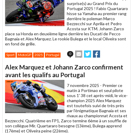
surprise(s) au Grand Prix du
Portugal 2025 ! Fabio Quartararo
hisse sa Yamaha au premier rang
derrière le poleman Marco
Bezzecchi sur Aprilia et Pedro
Acosta sur KTM. Johann Zarco
place sa Honda en deuxième ligne derrière les Ducati de Pecco
Bagnaia et Alex Marquez. Le rookie Bulega et le local Oliveira sont
en fond de grille.
Envoyer
Partager
Partager
0
Sport
MotoGP
2025
Portugal
cet
sur
sur
article
Twitter
Facebook
Alex Marquez et Johann Zarco confirment
à
un
avant les qualifs au Portugal
ami
7 novembre 2025 -
Premier ce
matin à Portimao et seul pilote
sous 1' 38 cet après-midi, le vice-
champion 2025 Alex Marquez
est toutefois suivi de très près
par l'énigmatique Bagnaia et ses
rivaux au championnat Acosta et
Bezzecchi. Quatrième en FP1, Zarco termine 6ème à un souffle de
son collègue Mir. Quartararo besogne (13ème), Bulega apprend
(17ème) et Oliveira peine (22ème).