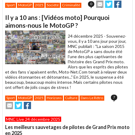
Envoyer
Partager
Partag
0
Sport
MotoGP
2025
Société
Criminalité
cet
sur
sur
article
Twitter
Facebook
Il y a 10 ans : [Vidéos moto] Pourquoi
à
un
aimons-nous le MotoGP ?
ami
24 décembre 2025 -
Souvenez-
vous, il y a 10 ans jour pour jour,
MNC publiait : "La saison 2015
de MotoGP a sans doute été
l'une des plus captivantes de
l'histoire des Grand Prix moto.
Alors que les esprits des pilotes
et des fans s'apaisent enfin, Moto-Net.Com tenait à relayer deux
vidéos étonnantes et détonantes..." En 2025, le suspense a été
beaucoup, beaucoup moins intense. Mais certains pilotes nous
ont offert de jolis coups de stress !
7
Sport
MotoGP
2025
Horizons
Culture
Dans Le Rétro
Envoyer
Partager
Partager
cet
sur
sur
article
Twitter
Facebook
MNC Live 24 décembre 2025
à
un
Les meilleurs sauvetages de pilotes de Grand Prix moto
ami
en 2025