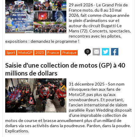
29 avril 2026 -
Le Grand Prix de
France moto, du 8 au 10 mai
2026, fait comme chaque année
le plein d'animations sur et
autour du circuit Bugatti-Le
Mans (72). Concerts, spectacles,
rencontres avec les pilotes,
expositions : demandez le programme !
Envoyer
Partager
Partager
0
Sport
MotoGP
2025
France
Pratique
cet
sur
sur
article
Twitter
Facebook
Saisie d'une collection de motos (GP) à 40
à
un
millions de dollars
ami
31 décembre 2025 -
Son nom
n'évoquera rien aux fans de
MotoGP, pas plus qu'aux
snowboardeurs. Et pourtant,
l'ancien international de slalom
parallèle Ryan Wedding disposait
d'une improbable collection de
motos de course et brasse annuellement plus d'un milliard de
dollars via ses activités dans la poudreuse. Pardon, dans la poudre.
Explications.