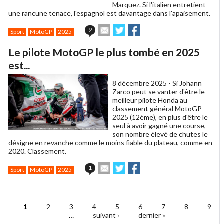
Marquez. Si l'italien entretient
une rancune tenace, l'espagnol est davantage dans l'apaisement.
Envoyer
Partager
Partager
9
Sport
MotoGP
2025
cet
sur
sur
article
Twitter
Facebook
Le pilote MotoGP le plus tombé en 2025
à
un
est...
ami
8 décembre 2025 -
Si Johann
Zarco peut se vanter d'être le
meilleur pilote Honda au
classement général MotoGP
2025 (12ème), en plus d'être le
seul à avoir gagné une course,
son nombre élevé de chutes le
désigne en revanche comme le moins fiable du plateau, comme en
2020. Classement.
Envoyer
Partager
Partager
1
Sport
MotoGP
2025
cet
sur
sur
article
Twitter
Facebook
.
à
un
1
2
3
4
5
6
7
8
9
ami
Pages
…
suivant ›
dernier »