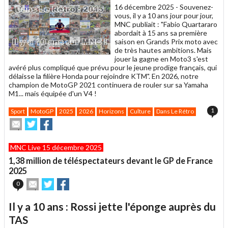
16 décembre 2025 -
Souvenez-
vous, il y a 10 ans jour pour jour,
MNC publiait : "Fabio Quartararo
abordait à 15 ans sa première
saison en Grands Prix moto avec
de très hautes ambitions. Mais
jouer la gagne en Moto3 s'est
avéré plus compliqué que prévu pour le jeune prodige français, qui
délaisse la filière Honda pour rejoindre KTM". En 2026, notre
champion de MotoGP 2021 continuera de rouler sur sa Yamaha
M1... mais équipée d'un V4 !
1
Sport
MotoGP
2025
2026
Horizons
Culture
Dans Le Rétro
Envoyer
Partager
Partager
cet
sur
sur
article
Twitter
Facebook
MNC Live 15 décembre 2025
à
un
1,38 million de téléspectateurs devant le GP de France
ami
2025
Envoyer
Partager
Partager
0
cet
sur
sur
article
Twitter
Facebook
Il y a 10 ans : Rossi jette l'éponge auprès du
à
un
TAS
ami