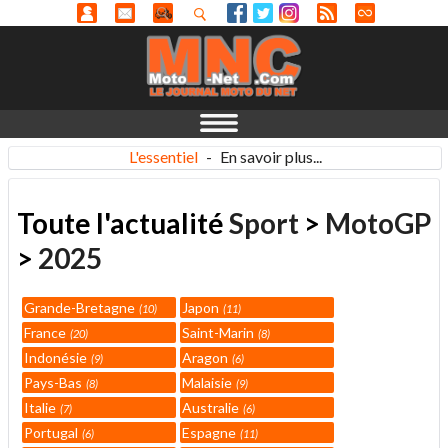
L'essentiel
-
En savoir plus...
Toute l'actualité
Sport
>
MotoGP
>
2025
Grande-Bretagne
Japon
10
11
France
Saint-Marin
20
8
Indonésie
Aragon
9
6
Pays-Bas
Malaisie
8
9
Italie
Australie
7
6
Portugal
Espagne
6
11