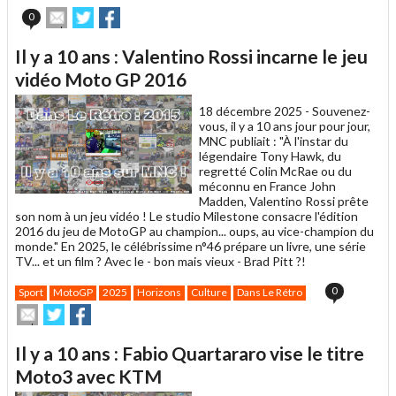
Envoyer
Partager
Partager
0
cet
sur
sur
article
Twitter
Facebook
Il y a 10 ans : Valentino Rossi incarne le jeu
à
un
vidéo Moto GP 2016
ami
18 décembre 2025 -
Souvenez-
vous, il y a 10 ans jour pour jour,
MNC publiait : "À l'instar du
légendaire Tony Hawk, du
regretté Colin McRae ou du
méconnu en France John
Madden, Valentino Rossi prête
son nom à un jeu vidéo ! Le studio Milestone consacre l'édition
2016 du jeu de MotoGP au champion... oups, au vice-champion du
monde." En 2025, le célébrissime n°46 prépare un livre, une série
TV... et un film ? Avec le - bon mais vieux - Brad Pitt ?!
0
Sport
MotoGP
2025
Horizons
Culture
Dans Le Rétro
Envoyer
Partager
Partager
cet
sur
sur
article
Twitter
Facebook
Il y a 10 ans : Fabio Quartararo vise le titre
à
un
Moto3 avec KTM
ami