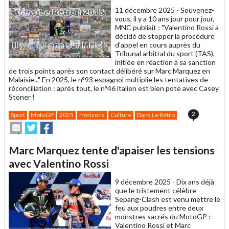
11 décembre 2025 -
Souvenez-
vous, il y a 10 ans jour pour jour,
MNC publiait : "Valentino Rossi a
décidé de stopper la procédure
d'appel en cours auprès du
Tribunal arbitral du sport (TAS),
initiée en réaction à sa sanction
de trois points après son contact délibéré sur Marc Marquez en
Malaisie..." En 2025, le n°93 espagnol multiplie les tentatives de
réconciliation : après tout, le n°46 italien est bien pote avec Casey
Stoner !
2
Sport
MotoGP
2025
Horizons
Culture
Dans Le Rétro
Envoyer
Partager
Partager
cet
sur
sur
article
Twitter
Facebook
Marc Marquez tente d'apaiser les tensions
à
un
avec Valentino Rossi
ami
9 décembre 2025 -
Dix ans déjà
que le tristement célèbre
Sepang-Clash est venu mettre le
feu aux poudres entre deux
monstres sacrés du MotoGP :
Valentino Rossi et Marc