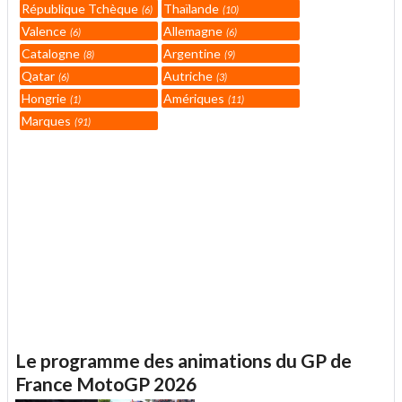
République Tchèque
Thaïlande
6
10
Valence
Allemagne
6
6
Catalogne
Argentine
8
9
Qatar
Autriche
6
3
Hongrie
Amériques
1
11
Marques
91
Le programme des animations du GP de
France MotoGP 2026