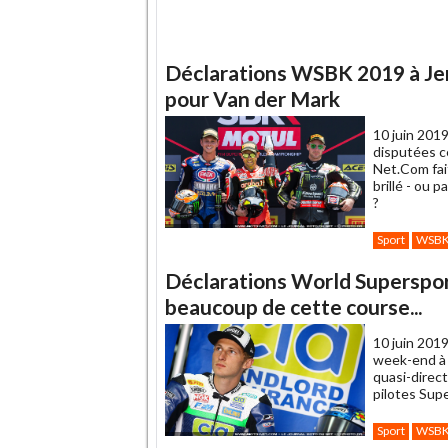
Déclarations WSBK 2019 à Jer
pour Van der Mark
10 juin 2019
disputées c
Net.Com fait
brillé - ou 
?
Sport
WSB
Déclarations World Supersport
beaucoup de cette course...
10 juin 2019
week-end à 
quasi-direc
pilotes Supe
Sport
WSB