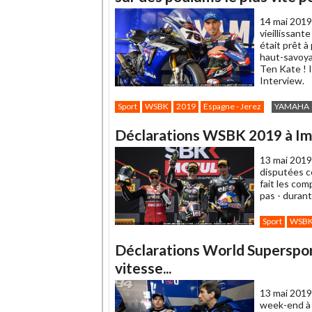
ami
14 mai 2019
vieillissan
était prêt 
haut-savoya
Ten Kate ! I
Interview.
Sport
WSBK
2019
Espagne - Jerez
YAMAHA
Déclarations WSBK 2019 à Imo
13 mai 2019
disputées c
fait les com
pas - duran
Sport
WSB
Déclarations World Supersport
vitesse...
13 mai 2019
week-end à 