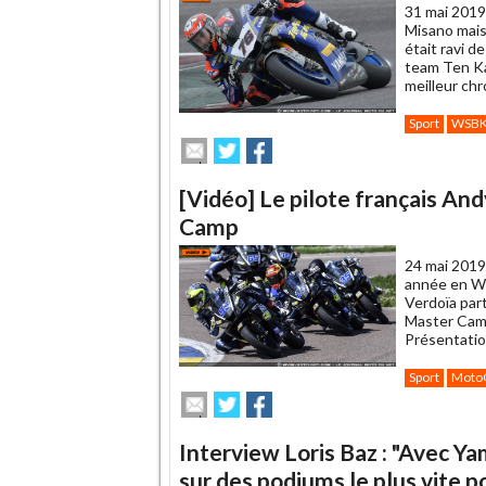
31 mai 2019
Misano mais
était ravi d
team Ten Kat
meilleur chr
Sport
WSB
Envoyer
Partager
Partager
cet
sur
sur
article
Twitter
Facebook
[Vidéo] Le pilote français An
à
un
Camp
ami
24 mai 2019
année en Wo
Verdoïa par
Master Camp,
Présentatio
Sport
Moto
Envoyer
Partager
Partager
cet
sur
sur
article
Twitter
Facebook
Interview Loris Baz : "Avec Y
à
un
sur des podiums le plus vite p