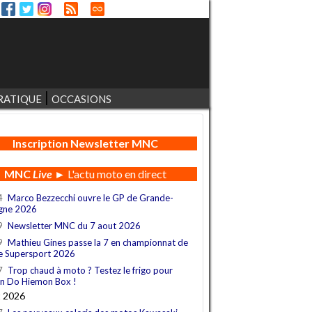
RATIQUE
OCCASIONS
Inscription Newsletter MNC
MNC
Live
► L'actu moto en direct
4
Marco Bezzecchi ouvre le GP de Grande-
gne 2026
9
Newsletter MNC du 7 aout 2026
9
Mathieu Gines passe la 7 en championnat de
e Supersport 2026
7
Trop chaud à moto ? Testez le frigo pour
n Do Hiemon Box !
t 2026