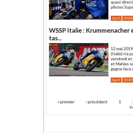
quasi-direc
pilotes Supe
Sport
WSB
WSSP Italie : Krummenacher et
tas...
12 mai 2019
(Italie) n'a 
vendredi et 
et Mahias se
gagne face 
Sport
WSB
.
« premier
‹ précédent
1
Pages
su