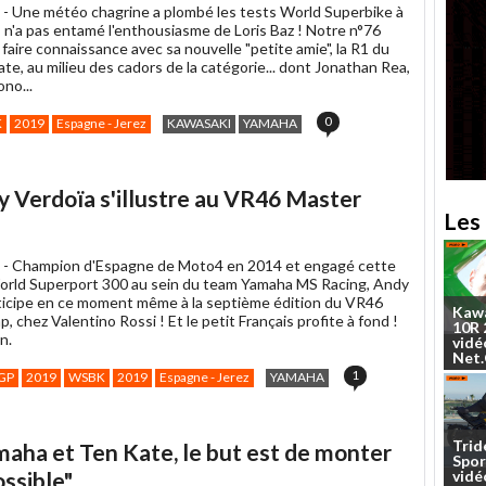
 -
Une météo chagrine a plombé les tests World Superbike à
ami
 n'a pas entamé l'enthousiasme de Loris Baz ! Notre n°76
e faire connaissance avec sa nouvelle "petite amie", la R1 du
e, au milieu des cadors de la catégorie... dont Jonathan Rea,
ono...
0
K
2019
Espagne - Jerez
KAWASAKI
YAMAHA
dy Verdoïa s'illustre au VR46 Master
Les 
 -
Champion d'Espagne de Moto4 en 2014 et engagé cette
rld Superport 300 au sein du team Yamaha MS Racing, Andy
ticipe en ce moment même à la septième édition du VR46
Kaw
 chez Valentino Rossi ! Et le petit Français profite à fond !
10R
n.
vidé
Net
1
GP
2019
WSBK
2019
Espagne - Jerez
YAMAHA
Trid
amaha et Ten Kate, le but est de monter
Spor
ossible"
vidé