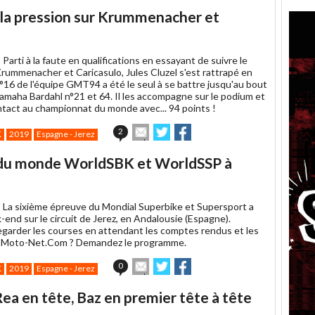
article
Twitter
Facebook
la pression sur Krummenacher et
à
un
ami
-
Parti à la faute en qualifications en essayant de suivre le
rummenacher et Caricasulo, Jules Cluzel s'est rattrapé en
°16 de l'équipe GMT94 a été le seul à se battre jusqu'au bout
Yamaha Bardahl n°21 et 64. Il les accompagne sur le podium et
ntact au championnat du monde avec... 94 points !
Envoyer
Partager
Partager
2
K
2019
Espagne - Jerez
cet
sur
sur
article
Twitter
Facebook
 du monde WorldSBK et WorldSSP à
à
un
ami
-
La sixième épreuve du Mondial Superbike et Supersport a
-end sur le circuit de Jerez, en Andalousie (Espagne).
arder les courses en attendant les comptes rendus et les
e Moto-Net.Com ? Demandez le programme.
Envoyer
Partager
Partager
0
K
2019
Espagne - Jerez
cet
sur
sur
article
Twitter
Facebook
a en tête, Baz en premier tête à tête
à
un