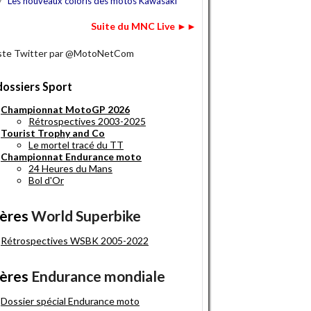
7
Les nouveaux coloris des motos Kawasaki
Suite du MNC Live ►►
iste Twitter par @MotoNetCom
dossiers Sport
Championnat MotoGP 2026
Rétrospectives 2003-2025
Tourist Trophy and Co
Le mortel tracé du TT
Championnat Endurance moto
24 Heures du Mans
Bol d'Or
ères
World Superbike
Rétrospectives WSBK 2005-2022
ères
Endurance mondiale
Dossier spécial Endurance moto