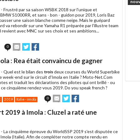
nouv
 -
Frustré par sa saison WSBK 2018 sur l'unique et
te BMW S1000RR, et sans - bon - guidon pour 2019, Loris Baz
à passer une saison blanche comme neige. Mais le guépard
rd va rebondir sur une Yamaha R1 préparée par l'illustre team
l revient avec MNC sur ses choix et ses ambitions...
Envoyer
Partager
Partager
0
cet
sur
sur
article
Twitter
Facebook
la : Rea était convaincu de gagner
à
un
 -
Quel est le bilan des
trois
deux courses du World Superbike
ami
e week-end sur le circuit d'Imola en Italie ? Moto-Net.Com
ptes et traduit les déclarations des pilotes qui ont brillé - ou
t ce cinquième rendez-vous 2019. Do you speak french ?
Envoyer
Partager
Partager
0
K
2019
Italie - Imola
cet
sur
sur
article
Twitter
Facebook
 2019 à Imola : Cluzel a raté une
à
un
ami
 -
La cinquième épreuve du WorldSSP 2019 s'est disputée ce
Imola (Italie). Afin de compléter notre compte rendu en