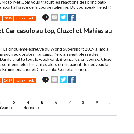
t, Moto-Net.Com vous traduit les réactions des principaux
rsport à l'issue de la course italienne. Do you speak french ?
Envoyer
Partager
Partager
0
K
2019
Italie - Imola
cet
sur
sur
article
Twitter
Facebook
 Caricasulo au top, Cluzel et Mahias au
à
un
ami
 -
La cinquième épreuve du World Supersport 2019 à Imola
pas souri aux pilotes français... Perolari s'est blessé dès
Danilo a lutté tout le week-end. Bien partis en course, Cluzel
 sont emmêlés les jantes alors qu'il jouaient de nouveau la
à Krummenacher et Caricasulo. Compte-rendu.
Envoyer
Partager
Partager
0
K
2019
Italie - Imola
cet
sur
sur
article
Twitter
Facebook
à
un
2
3
4
5
6
7
8
9
…
ami
ivant ›
dernier »