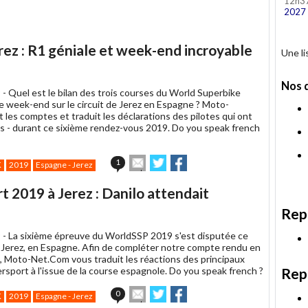
12h3
2027
ez : R1 géniale et week-end incroyable
Une l
Nos 
 -
Quel est le bilan des trois courses du World Superbike
e week-end sur le circuit de Jerez en Espagne ? Moto-
 les comptes et traduit les déclarations des pilotes qui ont
pas - durant ce sixième rendez-vous 2019. Do you speak french
Envoyer
Partager
Partager
1
K
2019
Espagne - Jerez
cet
sur
sur
article
Twitter
Facebook
 2019 à Jerez : Danilo attendait
à
un
Rep
ami
 -
La sixième épreuve du WorldSSP 2019 s'est disputée ce
Jerez, en Espagne. Afin de compléter notre compte rendu en
t, Moto-Net.Com vous traduit les réactions des principaux
rsport à l'issue de la course espagnole. Do you speak french ?
Rep
Envoyer
Partager
Partager
0
K
2019
Espagne - Jerez
cet
sur
sur