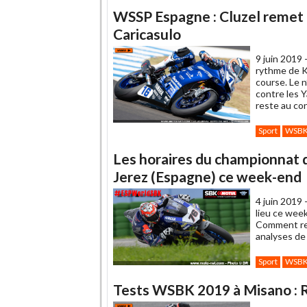
WSSP Espagne : Cluzel remet 
Caricasulo
9 juin 2019 
rythme de K
course. Le n
contre les 
reste au co
Sport
WSB
Les horaires du championnat
Jerez (Espagne) ce week-end
4 juin 2019 
lieu ce week
Comment reg
analyses d
Sport
WSB
Tests WSBK 2019 à Misano : Re