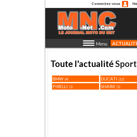
Connectez-vous
Ne
ACTUALIT
Menu
Toute l'actualité
Sport
BMW
DUCATI
4
11
PIRELLI
SHARK
1
1