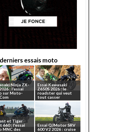
derniers essais moto
asaki
Ninja
ZX-
Essai
Kawasaki
2026
:
l'essai
Z650S
2026
:
le
o
sur
Moto-
roadster
qui
veut
.Com
tout
casser
ent
et
Tiger
t
660
:
l'essai
Essai
QJMotor
SRV
o
MNC
des
600
V2
2026
:
cruise