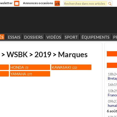
Rechercher
wsletter
Annonces occasions
Formulaire de recherche
ÉS
ESSAIS
DOSSIERS
VIDÉOS
SPORT
ÉQUIPEMENTS
P
>
WSBK
>
2019
>
Marques
HONDA
KAWASAKI
5
22
YAMAHA
18h2
27
Breta
16h1
10h2
Franc
09h2
humai
6 aoû