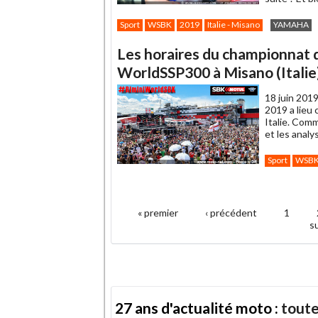
Sport
WSBK
2019
Italie - Misano
YAMAHA
Les horaires du championnat
WorldSSP300 à Misano (Italie
18 juin 2019
2019 a lieu 
Italie. Com
et les anal
Sport
WSB
.
« premier
‹ précédent
1
Pages
su
27 ans d'actualité moto :
toute