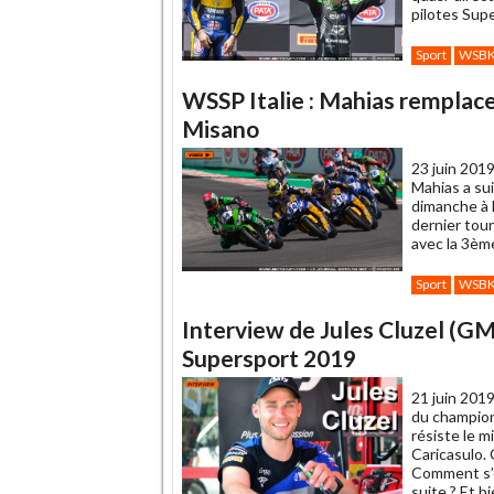
pilotes Supe
Sport
WSB
WSSP Italie : Mahias remplace
Misano
23 juin 2019
Mahias a sui
dimanche à 
dernier tour
avec la 3ème
Sport
WSB
Interview de Jules Cluzel (GMT
Supersport 2019
21 juin 2019
du champion
résiste le 
Caricasulo. 
Comment s’e
suite ? Et b