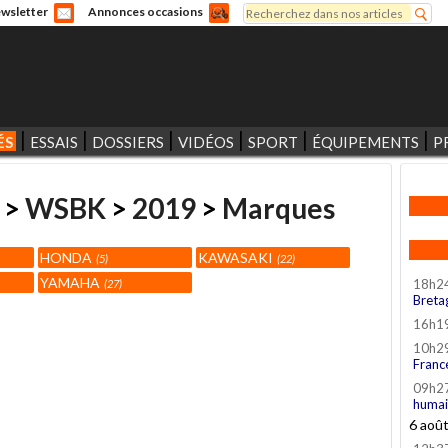
Rechercher
wsletter
Annonces occasions
Formulaire de recherche
ÉS
ESSAIS
DOSSIERS
VIDÉOS
SPORT
ÉQUIPEMENTS
P
>
WSBK
>
2019
>
Marques
HONDA
KAWASAKI
5
22
YAMAHA
18h2
27
Breta
16h1
10h2
Franc
09h2
humai
6 aoû