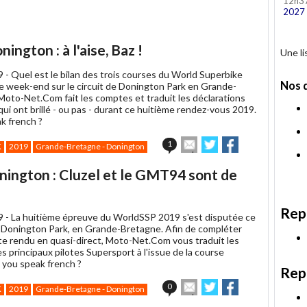
12h3
2027
ngton : à l'aise, Baz !
Une l
9 -
Quel est le bilan des trois courses du World Superbike
Nos 
e week-end sur le circuit de Donington Park en Grande-
Moto-Net.Com fait les comptes et traduit les déclarations
qui ont brillé - ou pas - durant ce huitième rendez-vous 2019.
k french ?
Envoyer
Partager
Partager
1
K
2019
Grande-Bretagne - Donington
cet
sur
sur
article
Twitter
Facebook
ington : Cluzel et le GMT94 sont de
à
un
ami
Rep
9 -
La huitième épreuve du WorldSSP 2019 s'est disputée ce
Donington Park, en Grande-Bretagne. Afin de compléter
e rendu en quasi-direct, Moto-Net.Com vous traduit les
s principaux pilotes Supersport à l'issue de la course
o you speak french ?
Rep
Envoyer
Partager
Partager
0
K
2019
Grande-Bretagne - Donington
cet
sur
sur