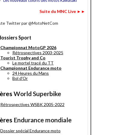
7
Les nouveaux coloris des motos Kawasaki
Suite du MNC Live ►►
iste Twitter par @MotoNetCom
dossiers Sport
Championnat MotoGP 2026
Rétrospectives 2003-2025
Tourist Trophy and Co
Le mortel tracé du TT
Championnat Endurance moto
24 Heures du Mans
Bol d'Or
ères
World Superbike
Rétrospectives WSBK 2005-2022
ères
Endurance mondiale
Dossier spécial Endurance moto