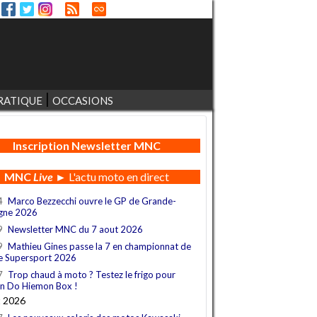
RATIQUE
OCCASIONS
Inscription Newsletter MNC
MNC
Live
► L'actu moto en direct
4
Marco Bezzecchi ouvre le GP de Grande-
gne 2026
9
Newsletter MNC du 7 aout 2026
9
Mathieu Gines passe la 7 en championnat de
e Supersport 2026
7
Trop chaud à moto ? Testez le frigo pour
n Do Hiemon Box !
t 2026