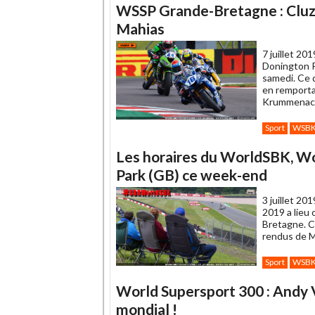
WSSP Grande-Bretagne : Cluze
Mahias
7 juillet 201
Donington P
samedi. Ce 
en remportan
Krummenache
Sport
WSB
Les horaires du WorldSBK, W
Park (GB) ce week-end
3 juillet 201
2019 a lieu
Bretagne. C
rendus de 
Sport
WSB
World Supersport 300 : Andy 
mondial !