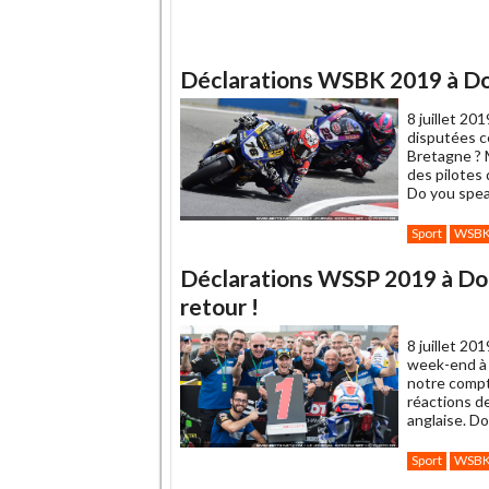
Déclarations WSBK 2019 à Doni
8 juillet 201
disputées c
Bretagne ? 
des pilotes 
Do you spea
Sport
WSB
Déclarations WSSP 2019 à Don
retour !
8 juillet 201
week-end à 
notre compt
réactions de
anglaise. D
Sport
WSB