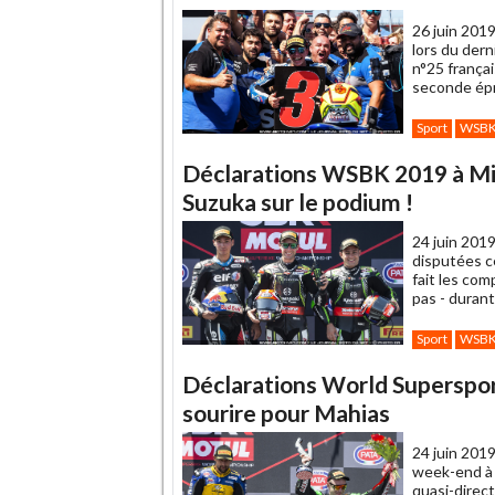
26 juin 2019
lors du der
n°25 frança
seconde épr
Sport
WSB
Déclarations WSBK 2019 à Mis
Suzuka sur le podium !
24 juin 2019
disputées c
fait les com
pas - duran
Sport
WSB
Déclarations World Superspor
sourire pour Mahias
24 juin 2019
week-end à 
quasi-direc