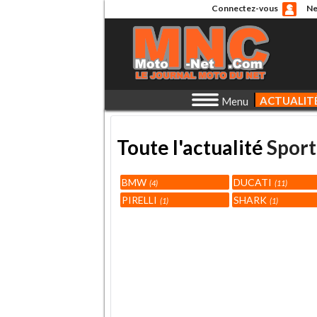
Connectez-vous
Ne
ACTUALIT
Menu
Toute l'actualité
Sport
BMW
DUCATI
4
11
PIRELLI
SHARK
1
1