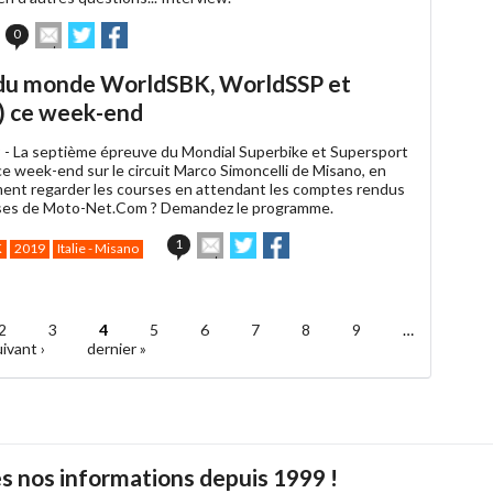
Envoyer
Partager
Partager
0
cet
sur
sur
article
Twitter
Facebook
 du monde WorldSBK, WorldSSP et
à
un
) ce week-end
ami
 -
La septième épreuve du Mondial Superbike et Supersport
ce week-end sur le circuit Marco Simoncelli de Misano, en
ment regarder les courses en attendant les comptes rendus
yses de Moto-Net.Com ? Demandez le programme.
Envoyer
Partager
Partager
1
K
2019
Italie - Misano
cet
sur
sur
article
Twitter
Facebook
à
un
2
3
4
5
6
7
8
9
…
ami
ivant ›
dernier »
s nos informations depuis 1999 !