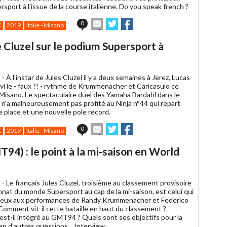
rsport à l'issue de la course italienne. Do you speak french ?
Envoyer
Partager
Partager
0
K
2019
Italie - Misano
cet
sur
sur
article
Twitter
Facebook
 Cluzel sur le podium Supersport à
à
un
ami
 -
À l'instar de Jules Cluzel il y a deux semaines à Jerez, Lucas
vi le - faux ?! - rythme de Krummenacher et Caricasulo ce
Misano. Le spectaculaire duel des Yamaha Bardahl dans le
 n'a malheureusement pas profité au Ninja n°44 qui repart
 place et une nouvelle pole record.
Envoyer
Partager
Partager
0
K
2019
Italie - Misano
cet
sur
sur
article
Twitter
Facebook
94) : le point à la mi-saison en World
à
un
ami
 -
Le français Jules Cluzel, troisième au classement provisoire
nat du monde Supersport au cap de la mi-saison, est celui qui
mieux aux performances de Randy Krummenacher et Federico
Comment vit-il cette bataille en haut du classement ?
st-il intégré au GMT94 ? Quels sont ses objectifs pour la
ien d'autres questions... Interview.