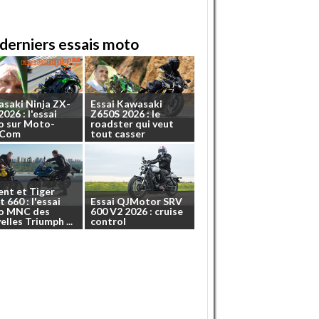
derniers essais moto
asaki
Ninja
ZX-
Essai
Kawasaki
2026
:
l'essai
Z650S
2026
:
le
o
sur
Moto-
roadster
qui
veut
.Com
tout
casser
ent
et
Tiger
t
660
:
l'essai
Essai
QJMotor
SRV
o
MNC
des
600
V2
2026
:
cruise
elles
Triumph
...
control