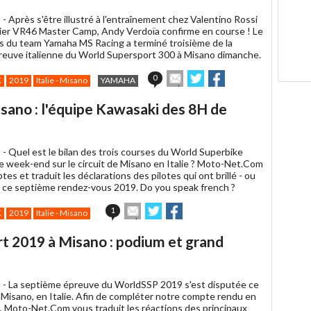
ami
 -
Après s'être illustré à l'entraînement chez Valentino Rossi
nier VR46 Master Camp, Andy Verdoïa confirme en course ! Le
is du team Yamaha MS Racing a terminé troisième de la
euve italienne du World Supersport 300 à Misano dimanche.
Envoyer
Partager
Partager
0
K
2019
Italie - Misano
YAMAHA
cet
sur
sur
article
Twitter
Facebook
ano : l'équipe Kawasaki des 8H de
à
un
ami
 -
Quel est le bilan des trois courses du World Superbike
e week-end sur le circuit de Misano en Italie ? Moto-Net.Com
ptes et traduit les déclarations des pilotes qui ont brillé - ou
t ce septième rendez-vous 2019. Do you speak french ?
Envoyer
Partager
Partager
1
K
2019
Italie - Misano
cet
sur
sur
article
Twitter
Facebook
t 2019 à Misano : podium et grand
à
un
ami
 -
La septième épreuve du WorldSSP 2019 s'est disputée ce
Misano, en Italie. Afin de compléter notre compte rendu en
t, Moto-Net.Com vous traduit les réactions des principaux