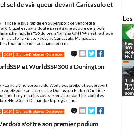
article
Twitter
Facebook
l solide vainqueur devant Caricasulo et
à
un
ami
Les 
9 -
Pilote le plus rapide en Supersport ce vendredi à
ark, Cluzel est sans doute passé à une goutte de la pole
dimanche midi, le n°16 du team Yamaha GMT94 s'est rattrapé
t la victoire - juste - devant Caricasulo, Mahias... et
r, toujours leader au championnat.
Kaw
10R
vidé
Envoyer
Partager
Partager
1
K
2019
Grande-Bretagne - Donington
Net
cet
sur
sur
article
Twitter
Facebook
orldSSP et WorldSSP300 à Donington
à
un
ami
Trid
Spor
9 -
La huitième épreuve du World Superbike et Supersport
vidé
 ce week-end sur le circuit de Donington Park, en Grande-
nouv
omment regarder les courses en attendant les comptes
Moto-Net.Com ? Demandez le programme.
Envoyer
Partager
Partager
1
K
2019
Grande-Bretagne - Donington
cet
sur
sur
article
Twitter
Facebook
Verdoïa s'offre son premier podium
à
un