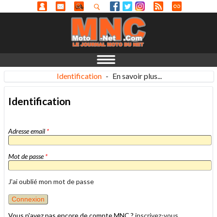
Identification
-
En savoir plus...
Identification
Adresse email
*
Mot de passe
*
J'ai oublié mon mot de passe
Vous n'avez pas encore de compte MNC ?
inscrivez-vous