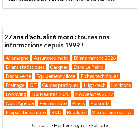
27 ans d'actualité moto :
toutes nos
informations depuis 1999 !
Allemagne
Assurance moto
Bilans marché 2026
Bilans statistiques
Casques
Dans Le Rétro
Découverte
Equipement pilote
Fiches techniques
Freinage
GT
Guides pratiques
High-tech
Horizons
Lobbying
Nouveautés 2026
Nouveautés 2027
Outil Agenda
Permis moto
Pneus
Portraits
Préparations moto
R&D
Roadster
Vie des entreprises
Contacts
-
Mentions légales
-
Publicité