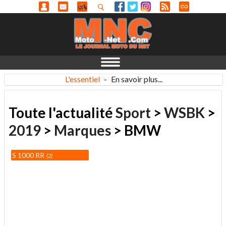
L'essentiel
-
En savoir plus...
Toute l'actualité
Sport
>
WSBK
>
2019
>
Marques
> BMW
S 1000 RR
2