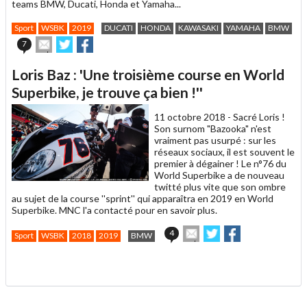
teams BMW, Ducati, Honda et Yamaha...
Sport
WSBK
2019
DUCATI
HONDA
KAWASAKI
YAMAHA
BMW
Envoyer
Partager
Partager
7
cet
sur
sur
article
Twitter
Facebook
Loris Baz : 'Une troisième course en World
à
un
Superbike, je trouve ça bien !''
ami
11 octobre 2018 -
Sacré Loris !
Son surnom "Bazooka" n'est
vraiment pas usurpé : sur les
réseaux sociaux, il est souvent le
premier à dégainer ! Le n°76 du
World Superbike a de nouveau
twitté plus vite que son ombre
au sujet de la course ''sprint'' qui apparaîtra en 2019 en World
Superbike. MNC l'a contacté pour en savoir plus.
Envoyer
Partager
Partager
4
Sport
WSBK
2018
2019
BMW
cet
sur
sur
article
Twitter
Facebook
.
à
un
ami