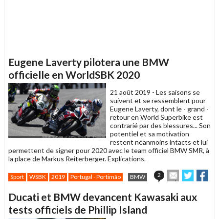
Eugene Laverty pilotera une BMW
officielle en WorldSBK 2020
21 août 2019 -
Les saisons se
suivent et se ressemblent pour
Eugene Laverty, dont le - grand -
retour en World Superbike est
contrarié par des blessures... Son
potentiel et sa motivation
restent néanmoins intacts et lui
permettent de signer pour 2020 avec le team officiel BMW SMR, à
la place de Markus Reiterberger. Explications.
Envoyer
Partage
Par
2
Sport
WSBK
2019
Portugal - Portimão
BMW
cet
sur
sur
article
Twitter
Facebo
Ducati et BMW devancent Kawasaki aux
à
un
tests officiels de Phillip Island
ami