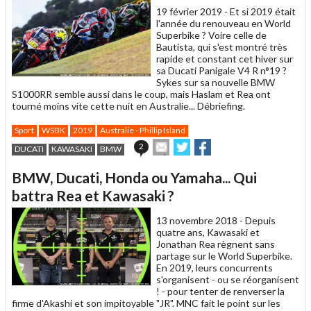
19 février 2019 -
Et si 2019 était
l'année du renouveau en World
Superbike ? Voire celle de
Bautista, qui s'est montré très
rapide et constant cet hiver sur
sa Ducati Panigale V4 R n°19 ?
Sykes sur sa nouvelle BMW
S1000RR semble aussi dans le coup, mais Haslam et Rea ont
tourné moins vite cette nuit en Australie... Débriefing.
Sport
WSBK
2019
Australie - Phillip Island
Envoyer
Partager
Partager
2
DUCATI
KAWASAKI
BMW
cet
sur
sur
article
Twitter
Facebook
BMW, Ducati, Honda ou Yamaha... Qui
à
un
battra Rea et Kawasaki ?
ami
13 novembre 2018 -
Depuis
quatre ans, Kawasaki et
Jonathan Rea règnent sans
partage sur le World Superbike.
En 2019, leurs concurrents
s'organisent - ou se réorganisent
! - pour tenter de renverser la
firme d'Akashi et son impitoyable "JR". MNC fait le point sur les